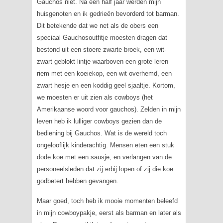
Gauchos niet. Na een half jaar werden mijn
huisgenoten en ik gedrieën bevorderd tot barman.
Dit betekende dat we net als de obers een
speciaal Gauchosoutfitje moesten dragen dat
bestond uit een stoere zwarte broek, een wit-
zwart geblokt lintje waarboven een grote leren
riem met een koeiekop, een wit overhemd, een
zwart hesje en een koddig geel sjaaltje. Kortom,
we moesten er uit zien als cowboys (het
Amerikaanse woord voor gauchos). Zelden in mijn
leven heb ik lulliger cowboys gezien dan de
bediening bij Gauchos. Wat is de wereld toch
ongelooflijk kinderachtig. Mensen eten een stuk
dode koe met een sausje, en verlangen van de
personeelsleden dat zij erbij lopen of zij die koe
godbetert hebben gevangen.
Maar goed, toch heb ik mooie momenten beleefd
in mijn cowboypakje, eerst als barman en later als