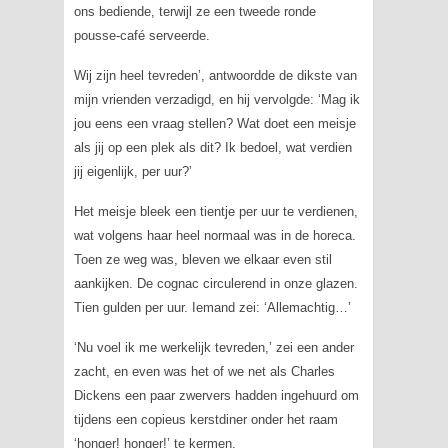
ons bediende, terwijl ze een tweede ronde
pousse-café
serveerde.
Wij zijn heel tevreden’, antwoordde de dikste van
mijn vrienden verzadigd, en hij vervolgde: ‘Mag ik
jou eens een vraag stellen? Wat doet een meisje
als jij op een plek als dit? Ik bedoel, wat verdien
jij eigenlijk, per uur?’
Het meisje bleek een tientje per uur te verdienen,
wat volgens haar heel normaal was in de horeca.
Toen ze weg was, bleven we elkaar even stil
aankijken. De cognac circulerend in onze glazen.
Tien gulden per uur. Iemand zei: ‘Allemachtig…’
‘Nu voel ik me werkelijk tevreden,’ zei een ander
zacht, en even was het of we net als Charles
Dickens een paar zwervers hadden ingehuurd om
tijdens een copieus kerstdiner onder het raam
‘honger! honger!’ te kermen.