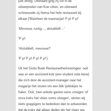
jurk droeg. Uiteraard ging zij vol in de
uitwerpselen van Koe zitten, en uiteraard
schreeuwde zij hierna het hele restaurant bij
elkaar (‘Mainheer de mannazjar! P p! P p!’
‘Mevrouw, rustig…, alstublieft…’
‘P p!’
‘Alstublieft, mevrouw?’
‘P p! P p! P p! P p!’).
Uit het Grote Boek Restaurantherinneringen: ooit
was er een assistent-kok (een student nota bene)
die zich door de assistent-manager naar het
magazijn liet sturen om een blik ijsblokjes te
halen. Ooit, toen enkele gasten eens vroegen ‘of
onze koks het vlees soms sloegen’, wisten wij
niets grappigers te bedenken dan te antwoorden
dat de koks dat alleen deden als het vlees erg