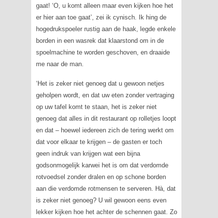
gaat! ‘O, u komt alleen maar even kijken hoe het
er hier aan toe gaat’, zei ik cynisch. Ik hing de
hogedrukspoeler rustig aan de haak, legde enkele
borden in een wasrek dat klaarstond om in de
spoelmachine te worden geschoven, en draaide
me naar de man.
‘Het is zeker niet genoeg dat u gewoon netjes
geholpen wordt, en dat uw eten zonder vertraging
op uw tafel komt te staan, het is zeker niet
genoeg dat alles in dit restaurant op rolletjes loopt
en dat – hoewel iedereen zich de tering werkt om
dat voor elkaar te krijgen – de gasten er toch
geen indruk van krijgen wat een bijna
godsonmogelijk karwei het is om dat verdomde
rotvoedsel zonder dralen en op schone borden
aan die verdomde rotmensen te serveren. Hà, dat
is zeker niet genoeg? U wil gewoon eens even
lekker kijken hoe het achter de schennen gaat. Zo