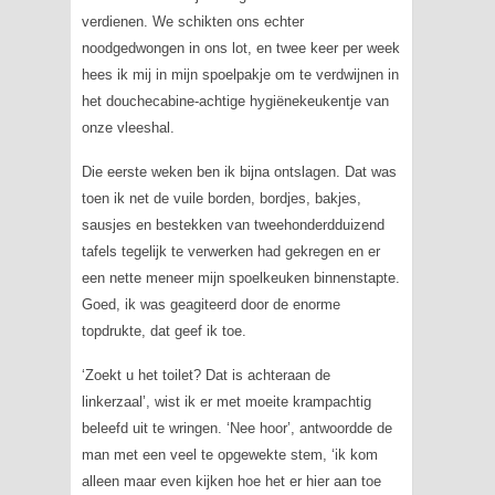
verdienen. We schikten ons echter
noodgedwongen in ons lot, en twee keer per week
hees ik mij in mijn spoelpakje om te verdwijnen in
het douchecabine-achtige hygiënekeukentje van
onze vleeshal.
Die eerste weken ben ik bijna ontslagen. Dat was
toen ik net de vuile borden, bordjes, bakjes,
sausjes en bestekken van tweehonderdduizend
tafels tegelijk te verwerken had gekregen en er
een nette meneer mijn spoelkeuken binnenstapte.
Goed, ik was geagiteerd door de enorme
topdrukte, dat geef ik toe.
‘Zoekt u het toilet? Dat is achteraan de
linkerzaal’, wist ik er met moeite krampachtig
beleefd uit te wringen. ‘Nee hoor’, antwoordde de
man met een veel te opgewekte stem, ‘ik kom
alleen maar even kijken hoe het er hier aan toe