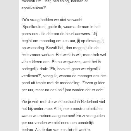
rokkostuum. ‘Bar, bediening, keuken of
spoelkeuken?’
Zo’n vraag hadden we niet verwacht.
‘Spoelkeuken’, gokte ik, waarna de man in het
paars ons alle drie om de beurt aanwees. ‘Jij
begint om maandag om zes uur, jij op dinsdag, jij
op woensdag. Bevalt het, dan mogen jullie de
hele zomer werken. Het werk is wit, maar trek wel
vieze kleren aan. En nu wegwezen, want het is
ontiegelijk druk: ‘Eh, hoeveel gaan we eigenlijk
verdienen?’, vroeg ik, waarna de manager ons het
pand uit trapte met de mededeling: ‘Zeven gulden
per uur, maar na een half jaar worden dat er acht.’
Zie je wel: met die werkloosheid in Nederland viel
het bijzonder mee. Al bij onze eerste sollicitatie
waren we meteen aangenomen! En zeven gulden
per uur vonden we niet eens een onredelijk
bedrag. Als je dan van zes tot elf werkte,