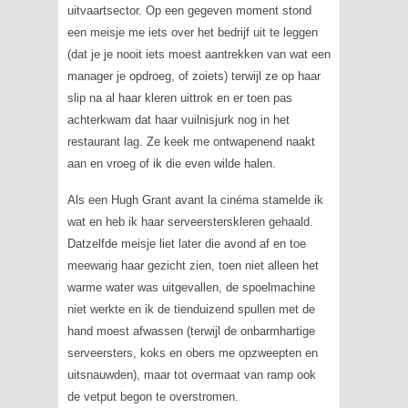
uitvaartsector. Op een gegeven moment stond
een meisje me iets over het bedrijf uit te leggen
(dat je je nooit iets moest aantrekken van wat een
manager je opdroeg, of zoiets) terwijl ze op haar
slip na al haar kleren uittrok en er toen pas
achterkwam dat haar vuilnisjurk nog in het
restaurant lag. Ze keek me ontwapenend naakt
aan en vroeg of ik die even wilde halen.
Als een Hugh Grant
avant la cinéma
stamelde ik
wat en heb ik haar serveersterskleren gehaald.
Datzelfde meisje liet later die avond af en toe
meewarig haar gezicht zien, toen niet alleen het
warme water was uitgevallen, de spoelmachine
niet werkte en ik de tienduizend spullen met de
hand moest afwassen (terwijl de onbarmhartige
serveersters, koks en obers me opzweepten en
uitsnauwden), maar tot overmaat van ramp ook
de vetput begon te overstromen.