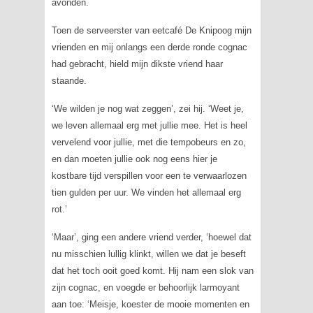
avonden.
Toen de serveerster van eetcafé De Knipoog mijn
vrienden en mij onlangs een derde ronde cognac
had gebracht, hield mijn dikste vriend haar
staande.
‘We wilden je nog wat zeggen’, zei hij. ‘Weet je,
we leven allemaal erg met jullie mee. Het is heel
vervelend voor jullie, met die tempobeurs en zo,
en dan moeten jullie ook nog eens hier je
kostbare tijd verspillen voor een te verwaarlozen
tien gulden per uur. We vinden het allemaal erg
rot.’
‘Maar’, ging een andere vriend verder, ‘hoewel dat
nu misschien lullig klinkt, willen we dat je beseft
dat het toch ooit goed komt. Hij nam een slok van
zijn cognac, en voegde er behoorlijk larmoyant
aan toe: ‘Meisje, koester de mooie momenten en