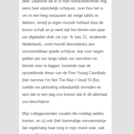
ober. Daarover wil ik in mijn restaurantroman nog
eens heel uiteindelijk schrijven, over hoe het is
om in een leeg restaurant als enige tafels te
dekken, terwijl je eigen muziek keihard door de
boxen schalt en je weet dat het binnen een paar
uur afgeladen druk zal zijn. Ik was 21, studeerde
Nederlands, vond mezelf desondanks een
onvoorstelbaar goede schrijver, liep voor negen
gulden per uur langs tafels om servetten en
bestek neer te leggen, luisterde naar de
opzwellende dreun van de Fine Young Cannibals
(het nummer
l’m Not The Man I Used To Be
),
voelde me plotseling onbedaarlijk tevreden en
wist dat er een dag zou komen dat ik dit allemaal
zou beschrijven.
Mijn collegavrienden zouden die middag weldra
komen, en zij ook (het toenmalige serveermeisje
dat regelmatig haar tong in mijn mond stak, wat