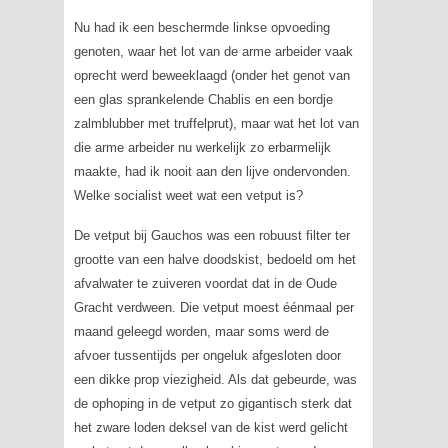
Nu had ik een beschermde linkse opvoeding
genoten, waar het lot van de arme arbeider vaak
oprecht werd beweeklaagd (onder het genot van
een glas sprankelende Chablis en een bordje
zalmblubber met truffelprut), maar wat het lot van
die arme arbeider nu werkelijk zo erbarmelijk
maakte, had ik nooit aan den lijve ondervonden.
Welke socialist weet wat een vetput is?
De vetput bij Gauchos was een robuust filter ter
grootte van een halve doodskist, bedoeld om het
afvalwater te zuiveren voordat dat in de Oude
Gracht verdween. Die vetput moest éénmaal per
maand geleegd worden, maar soms werd de
afvoer tussentijds per ongeluk afgesloten door
een dikke prop viezigheid. Als dat gebeurde, was
de ophoping in de vetput zo gigantisch sterk dat
het zware loden deksel van de kist werd gelicht