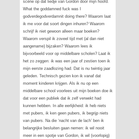
scène op dat liedje van Gordon door mijn hoofd.
What the goddamned fuck was I
godverdegodverdamnit doing there? Waarom laat
ik me voor dat soort dingen inhuren? Waarom
schrijf ik niet gewoon alleen maar boeken?
Waarom verspil ik zoveel tijd met (al dan niet
aangename) bijzaken? Waarom lees ik
bijvoorbeeld voor op middelbare scholen? Laat ik
het zo zeggen: ik was een jaar of zestien toen ik
mijn eerste zaadlozing had. Dat is nu twintig jaar
geleden. Technisch gezien kon ik vanaf dat
moment kinderen krijgen. Als ik nu op een
middelbare school voorlees uit mijn boeken doe ik
dat voor een publiek dat ik zelf verwekt had
kunnen hebben. In alle eerlijkheid: ik heb niets
met pubers, ik ken geen pubers, ik begrijp niets
van pubers. Na die ‘nacht van de lach’ ben ik
belangrijke besluiten gaan nemen: ik wil nooit
meer in een spotje van Gordon, ik wil (voorlopig)