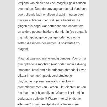
kwijlend van plezier zo veel mogelijk geld zouden
overmaken. Door de omvang van de hal deed een
voortrollende lach er alleen al acht minuten over
om van achteraan het podium te bereiken. Er
gingen dus nogal wat optredens van cabaretiers
en andere poetsenbakkers de mist in (zo vergat ik
mijn slotapplausje de geinige rode neus op te
zetten die iedere deelnemer uit solidariteit zou
dragen).
Maar dit was nog niet ellendig genoeg. Voor of na
hun optredens mochten (wat onder sociale dwang
‘moesten’ betekent) alle artiesten afzonderlijk van
elkaar in een geïmproviseerd studiootje
playbacken op een rampzalig cliniclown-
promotienummer van Gordon. Het dieptepunt van
het jaar kon ik bijschrijven. Waarom liet ik mij in
godsnaam verleiden? Waarom vertel ik dit hier
allemaal? In mijn eentje stond ik tussen drie