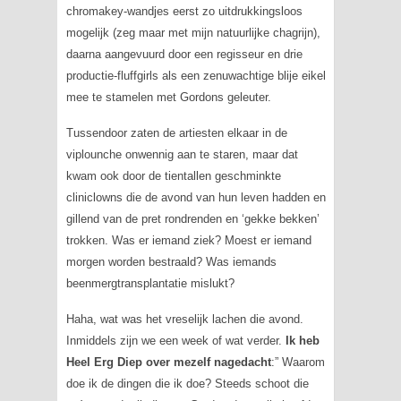
chromakey-wandjes eerst zo uitdrukkingsloos
mogelijk (zeg maar met mijn natuurlijke chagrijn),
daarna aangevuurd door een regisseur en drie
productie-fluffgirls als een zenuwachtige blije eikel
mee te stamelen met Gordons geleuter.
Tussendoor zaten de artiesten elkaar in de
viplounche onwennig aan te staren, maar dat
kwam ook door de tientallen geschminkte
cliniclowns die de avond van hun leven hadden en
gillend van de pret rondrenden en ‘gekke bekken’
trokken. Was er iemand ziek? Moest er iemand
morgen worden bestraald? Was iemands
beenmergtransplantatie mislukt?
Haha, wat was het vreselijk lachen die avond.
Inmiddels zijn we een week of wat verder.
Ik heb
Heel Erg Diep over mezelf nagedacht
:” Waarom
doe ik de dingen die ik doe? Steeds schoot die