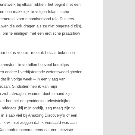
kunstwerk bij elkaar rukken: het begint met een
en een makkelijk te volgen Islamitische
mmercial voor maandverband (die Duitsers
wen die ook dragen als ze niet ongesteld zijn),
, om te eindigen met een erotische praatshow
Maar het is voorbij, moet ik helaas bekennen.
mnisten, te vertellen hoeveel korreltjes
 en andere I verbijsterende wetenswaardigheden
n dat ik vorige week – in een vlaag van
gedaan. Sindsdien heb ik van mijn
n zich afvragen, waarom doet iemand zijn
niet hoe het de gemiddelde televisiekijker
middags (bij mijn ontbijt, zeg maar) zijn tv
r in slaap viel bij Amazing Discovery’s of een
 Ik wil niet zeggen dat ik verslaafd was aan
 Kan conferenceerde eens dat een televisie