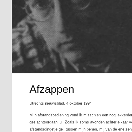
Afzappen
Utrechts nieuwsblad, 4 oktober 1994
Mijn afstandsbediening vond ik misschien een nog lekkerde
geslachtsorgaan lul. Zoals ik soms avonden achter elkaar vo
afstandsdingetje geil tussen mijn benen, mij van de ene ze