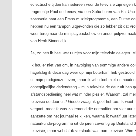
eclectische tijden kan iedereen voor de televisie zijn eigen 
fragmentje Paul de Leeuw, via een Sofia Loren van Rai Uno 
soapserie naar een Frans muziekprogramma, een Duitse co
hebben nu een tampon uitgevonden die zo lekker zit dat vrou
weer terug naar de miniplaybackshow en ander pulpvermaak
van Henk Binnendijk.
Ja, zo heb ik heel wat uurtjes voor mijn televisie gelegen. 
Ik hou er niet van om, in navolging van sommige andere colu
hagelslag ik deze dag weer op mijn boterham heb gestrooid
uit mijn prodigieuze leven, maar ik wil u toch niet onthoude
onbegrijpelijke dadendrang – mijn televisie de deur uit heb 
afstandsbediening heel wat minder plezier. Waarom, zal me
televisie de deur uit? Goede vraag, ik geef het toe. Ik weet 
vergaat, maar ik was zo iemand die normaliter om vier uur ’s 
aanzette om het journaal te kijken, waarna ik twaalf uur late
natuurkunde-programma uit de jaren zeventig op Duitsland 3.
televisie, maar wel dat ik verslaafd was aan televisie. Wim