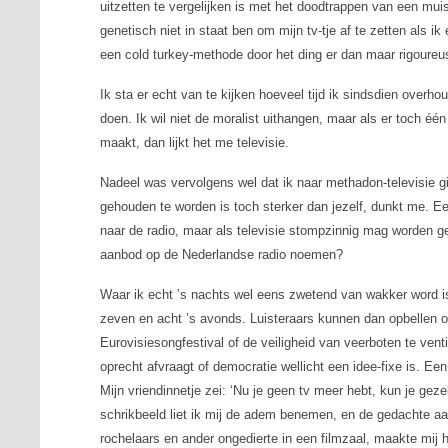
uitzetten te vergelijken is met het doodtrappen van een muis. H
genetisch niet in staat ben om mijn tv-tje af te zetten als ik
een
cold turkey
-methode door het ding er dan maar rigoureus 
Ik sta er echt van te kijken hoeveel tijd ik sindsdien overh
doen. Ik wil niet de moralist uithangen, maar als er toch 
maakt, dan lijkt het me televisie.
Nadeel was vervolgens wel dat ik naar methadon-televisie 
gehouden te worden is toch sterker dan jezelf, dunkt me. E
naar de radio, maar als televisie stompzinnig mag worden
aanbod op de Nederlandse radio noemen?
Waar ik echt ’s nachts wel eens zwetend van wakker word is
zeven en acht ’s avonds. Luisteraars kunnen dan opbellen 
Eurovisiesongfestival of de veiligheid van veerboten te vent
oprecht afvraagt of democratie wellicht een idee-fixe is. Een 
Mijn vriendinnetje zei: ‘Nu je geen tv meer hebt, kun je gez
schrikbeeld liet ik mij de adem benemen, en de gedachte aan
rochelaars en ander ongedierte in een filmzaal, maakte mi