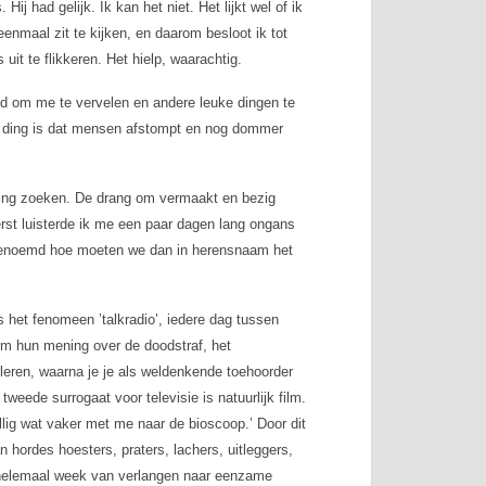
ij had gelijk. Ik kan het niet. Het lijkt wel of ik
 eenmaal zit te kijken, en daarom besloot ik tot
uit te flikkeren. Het hielp, waarachtig.
oud om me te vervelen en andere leuke dingen te
één ding is dat mensen afstompt en nog dommer
ging zoeken. De drang om vermaakt en bezig
erst luisterde ik me een paar dagen lang ongans
 genoemd hoe moeten we dan in herensnaam het
 het fenomeen ’talkradio’, iedere dag tussen
om hun mening over de doodstraf, het
ileren, waarna je je als weldenkende toehoorder
tweede surrogaat voor televisie is natuurlijk film.
ellig wat vaker met me naar de bioscoop.’ Door dit
 hordes hoesters, praters, lachers, uitleggers,
j helemaal week van verlangen naar eenzame