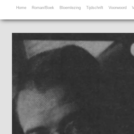
Home
Roman/Boek
Bloemlezing
Tijdschrift
Voorwoord
V