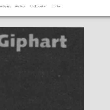
ertaling
Anders
Kookboeken
Contact