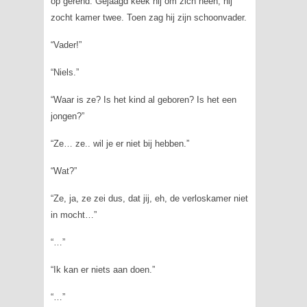
op gerend. Gejaagd keek hij om zich heen, hij
zocht kamer twee. Toen zag hij zijn schoonvader.
“Vader!”
“Niels.”
“Waar is ze? Is het kind al geboren? Is het een
jongen?”
“Ze… ze.. wil je er niet bij hebben.”
“Wat?”
“Ze, ja, ze zei dus, dat jij, eh, de verloskamer niet
in mocht…”
“…”
“Ik kan er niets aan doen.”
“…”