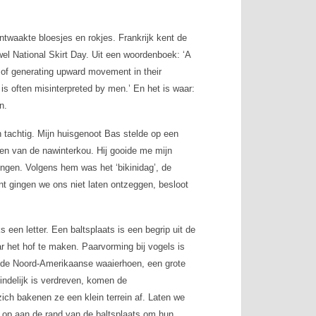
ntwaakte bloesjes en rokjes. Frankrijk kent de
wel
National Skirt Day
. Uit een woordenboek: ‘
A
 of generating upward movement in their
 is often misinterpreted by men
.’ En het is waar:
n.
 tachtig. Mijn huisgenoot Bas stelde op een
nnen van de nawinterkou. Hij gooide me mijn
gen. Volgens hem was het ‘bikinidag’, de
t gingen we ons niet laten ontzeggen, besloot
 een letter. Een baltsplaats is een begrip uit de
r het hof te maken. Paarvorming bij vogels is
 de Noord-Amerikaanse waaierhoen, een grote
eindelijk is verdreven, komen de
ich bakenen ze een klein terrein af. Laten we
h op aan de rand van de baltsplaats om hun