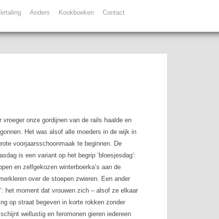
ertaling
Anders
Kookboeken
Contact
vroeger onze gordijnen van de rails haalde en
begonnen. Het was alsof alle moeders in de wijk in
grote voorjaarsschoonmaak te beginnen. De
sdag is een variant op het begrip ‘bloesjesdag’:
appen en zelfgekozen winterboerka’s aan de
omerkleren over de stoepen zwieren. Een ander
g’: het moment dat vrouwen zich – alsof ze elkaar
ing op straat begeven in korte rokken zonder
 schijnt wellustig en feromonen gieren iedereen