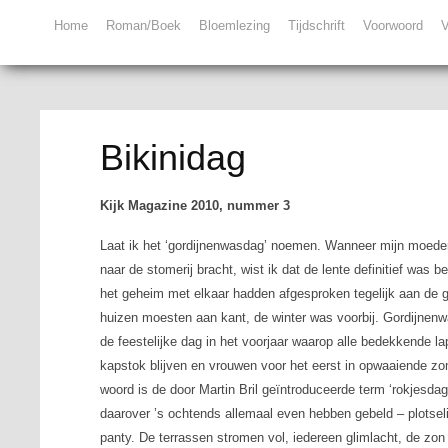
Home
Roman/Boek
Bloemlezing
Tijdschrift
Voorwoord
V
Bikinidag
Kijk Magazine 2010, nummer 3
Laat ik het ‘gordijnenwasdag’ noemen. Wanneer mijn moeder 
naar de stomerij bracht, wist ik dat de lente definitief was 
het geheim met elkaar hadden afgesproken tegelijk aan de 
huizen moesten aan kant, de winter was voorbij. Gordijnenwa
de feestelijke dag in het voorjaar waarop alle bedekkende l
kapstok blijven en vrouwen voor het eerst in opwaaiende z
woord is de door Martin Bril geïntroduceerde term ‘rokjesda
daarover ’s ochtends allemaal even hebben gebeld – plotsel
panty. De terrassen stromen vol, iedereen glimlacht, de zon