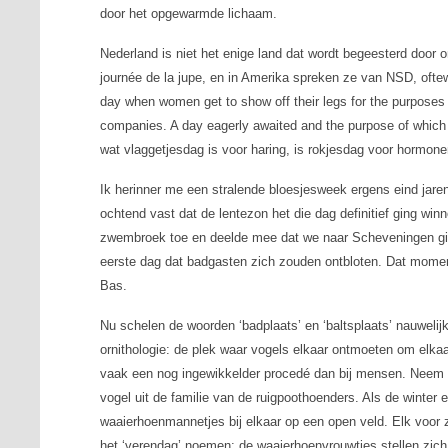
door het opgewarmde lichaam.
Nederland is niet het enige land dat wordt begeesterd door o
journée de la jupe
, en in Amerika spreken ze van NSD, ofte
day when women get to show off their legs for the purposes
companies
.
A day eagerly awaited and the purpose of which
wat vlaggetjesdag is voor haring, is rokjesdag voor hormone
Ik herinner me een stralende bloesjesweek ergens eind jaren
ochtend vast dat de lentezon het die dag definitief ging wi
zwembroek toe en deelde mee dat we naar Scheveningen gin
eerste dag dat badgasten zich zouden ontbloten. Dat momen
Bas.
Nu schelen de woorden ‘badplaats’ en ‘baltsplaats’ nauwelijks
ornithologie: de plek waar vogels elkaar ontmoeten om elkaa
vaak een nog ingewikkelder procedé dan bij mensen. Neem
vogel uit de familie van de ruigpoothoenders. Als de winter 
waaierhoenmannetjes bij elkaar op een open veld. Elk voor z
het ‘verendag’ noemen: de waaierhoenvrouwtjes stellen zic