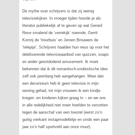
De mythe over schrijvers is dat zij weinig
televisiekijken. In vroeger tijden hoorde je als
literator publiekelijk af te geven op wat Gerard
Reve smalend de ‘verrekijk’ noemde, Gerrit
Komrij de ’treurbuis’ en Jeroen Brouwers de
’telepipi’, Schrijvers haalden hun neus op voor het
debiliserende televisieaanbod van quizzen, soaps
en ander geestdodend amusement. Ik moet
bekennen dat ik dit romantisch-snobistische idee
zelf ook jarenlang heb aangehangen. Meer dan
een decennium heb ik geen televisie in mijn
woning gehad, tot mijn vrouwen ik een kindje
kregen -en kinderen kijken graag tv – en we ons
in alle redelijkheid niet meer hoefden te verzetten
tegen de aanschaf van een toestel (eerst zo’n
guitig vierkant instapmodelletje en sinds een paar
jaar zo’n half sportveld aan onze muur).