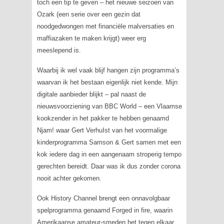
toch een tip te geven – het nieuwe seizoen van
Ozark
(een serie over een gezin dat
noodgedwongen met financiële malversaties en
maffiazaken te maken krijgt) weer erg
meeslepend is.
Waarbij ik wel vaak blijf hangen zijn programma’s
waarvan ik het bestaan eigenlijk niet kende. Mijn
digitale aanbieder blijkt – pal naast de
nieuwsvoorziening van BBC World – een Vlaamse
kookzender in het pakker te hebben genaamd
Njam! waar Gert VerhuIst van het voormalige
kinderprogramma
Samson & Gert
samen met een
kok iedere dag in een aangenaam stroperig tempo
gerechten bereidt. Daar was ik dus zonder corona
nooit achter gekomen.
Ook History Channel brengt een onnavolgbaar
spelprogramma genaamd
Forged in fire
, waarin
Amerikaanse amateur-smeden het tegen elkaar