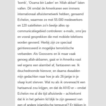
‘
bomb’
, ‘
Osama bin Laden’
en ‘
Allah akbar!
‘ laten
vallen. Dit omdat de Amerikanen een immens
internationaal afluisternetwerk hebben, genaamd
Echelon, waarmee ze met 55.000 medewerkers
en 120 satellieten zo’n beetje alles op
communicatiegebied controleren: e-mails, sms’jes
en vooral gesprekken die met mobiele telefoons
worden gevoerd. Hierbij zijn ze speciaal
geïnteresseerd in mogelijke terroristische
verbanden. Als Goossens en ik maar vaak
genoeg
allah-akbarren
, gaat er in Amerika vast
wel ergens een alarmbel af, fantaseren we. Ik
douchedroomde hierover, en daarna dwaalden
mijn gedachten naar hoe je als 26-jarige in je
slaap kunt sterven. Wat nu als ik onverwacht een
hartaanval zou krijgen, en dat de AIVD er – omdat
Echelon me al die tijd afluisterde – achterkomt
dat ik in het geheim lid blijk te zijn geweest van
een of andere islamitische terreurcel? Er blijken in