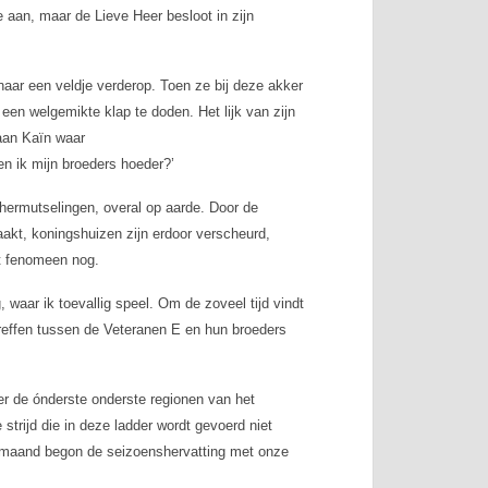
aan, maar de Lieve Heer besloot in zijn
naar een veldje verderop. Toen ze bij deze akker
en welgemikte klap te doden. Het lijk van zijn
 aan Kaïn waar
Ben ik mijn broeders hoeder?’
hermutselingen, overal op aarde. Door de
akt, koningshuizen zijn erdoor verscheurd,
et fenomeen nog.
aar ik toevallig speel. Om de zoveel tijd vindt
reffen tussen de Veteranen E en hun broeders
r de ónderste onderste regionen van het
strijd die in deze ladder wordt gevoerd niet
n maand begon de seizoenshervatting met onze