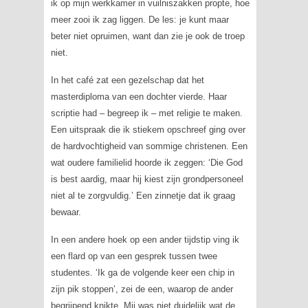
ik op mijn werkkamer in vuilniszakken propte, hoe
meer zooi ik zag liggen. De les: je kunt maar
beter niet opruimen, want dan zie je ook de troep
niet.
In het café zat een gezelschap dat het
masterdiploma van een dochter vierde. Haar
scriptie had – begreep ik – met religie te maken.
Een uitspraak die ik stiekem opschreef ging over
de hardvochtigheid van sommige christenen. Een
wat oudere familielid hoorde ik zeggen: ‘Die God
is best aardig, maar hij kiest zijn grondpersoneel
niet al te zorgvuldig.’ Een zinnetje dat ik graag
bewaar.
In een andere hoek op een ander tijdstip ving ik
een flard op van een gesprek tussen twee
studentes. ‘Ik ga de volgende keer een chip in
zijn pik stoppen’, zei de een, waarop de ander
begrijpend knikte. Mij was niet duidelijk wat de