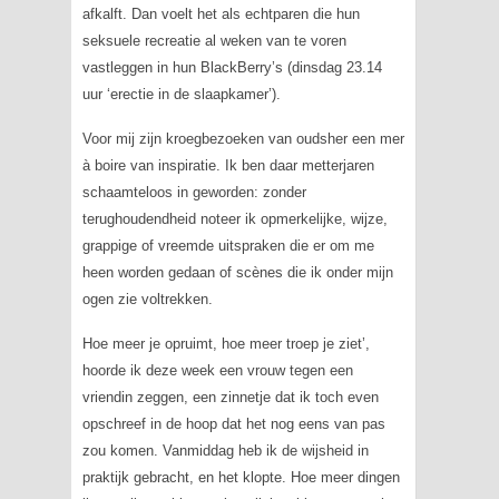
afkalft. Dan voelt het als echtparen die hun
seksuele recreatie al weken van te voren
vastleggen in hun BlackBerry’s (dinsdag 23.14
uur ‘erectie in de slaapkamer’).
Voor mij zijn kroegbezoeken van oudsher een
mer
à boire
van inspiratie. Ik ben daar metterjaren
schaamteloos in geworden: zonder
terughoudendheid noteer ik opmerkelijke, wijze,
grappige of vreemde uitspraken die er om me
heen worden gedaan of scènes die ik onder mijn
ogen zie voltrekken.
Hoe meer je opruimt, hoe meer troep je ziet’,
hoorde ik deze week een vrouw tegen een
vriendin zeggen, een zinnetje dat ik toch even
opschreef in de hoop dat het nog eens van pas
zou komen. Vanmiddag heb ik de wijsheid in
praktijk gebracht, en het klopte. Hoe meer dingen