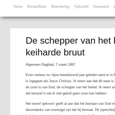
Home
Roman/Boek
Bloemlezing
Tijdschrift
Voorwoord
V
De schepper van het h
keiharde bruut
Algemeen Dagblad, 7 maart 1997
Even serieus nu: bijna tweeduizend jaar geleden werd er i
is ingegaan als Jezus Christus. Ik neem aan dat dit waar i
de zoon is van God, de schepper van het heelal. Ik neem aa
dat iemand in wie ik niet geloof geen zoon kan hebben.
Het woord ‘geloven’ geeft al aan dat het bestaan van God ni
desondanks van overtuigd zijn dat hij bestaat. Dit (oprecht