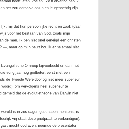
staan heeft laten ‘voelen’. Zo’n ervaring heb ik
en het zou derhalve onzin en leugenachtig zijn
jkt mij dat hun persoonlijke recht en zaak (daar
ewijs voor het bestaan van God, zoals mijn
an de man. Ik ben niet snel geneigd een christen
—, maar op mijn beurt hou ik er helemaal niet
de Evangelische Omroep bijvoorbeeld en dan met
die vorig jaar nog godbetert eerst met een
sinds de Tweede Wereldoorlog niet meer superieur
 woord), om vervolgens heel superieur te
ad gemeld dat de evolutietheorie van Darwin niet
 wereld is in zes dagen geschapen’-nonsens, is
rlijk vrij staat deze prietpraat te verkondigen).
antigast mocht opdraven, noemde de presentator