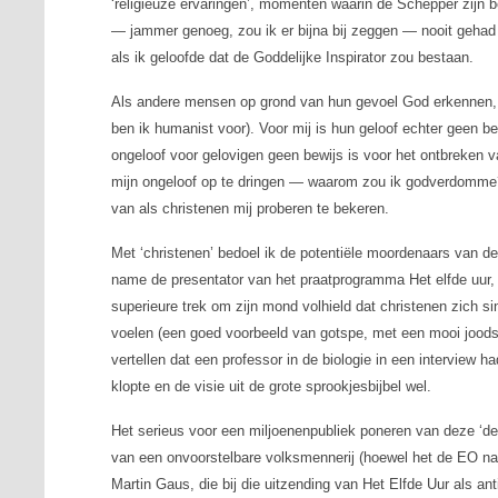
‘religieuze ervaringen’, momenten waarin de Schepper zijn be
— jammer genoeg, zou ik er bijna bij zeggen — nooit gehad 
als ik geloofde dat de Goddelijke Inspirator zou bestaan.
Als andere mensen op grond van hun gevoel God erkennen, li
ben ik humanist voor). Voor mij is hun geloof echter geen b
ongeloof voor gelovigen geen bewijs is voor het ontbreken v
mijn ongeloof op te dringen — waarom zou ik godverdomme? 
van als christenen mij proberen te bekeren.
Met ‘christenen’ bedoel ik de potentiële moordenaars van 
name de presentator van het praatprogramma Het elfde uur, 
superieure trek om zijn mond volhield dat christenen zich 
voelen (een goed voorbeeld van gotspe, met een mooi joods
vertellen dat een professor in de biologie in een interview h
klopte en de visie uit de grote sprookjesbijbel wel.
Het serieus voor een miljoenenpubliek poneren van deze ‘de
van een onvoorstelbare volksmennerij (hoewel het de EO natuu
Martin Gaus, die bij die uitzending van Het Elfde Uur als 