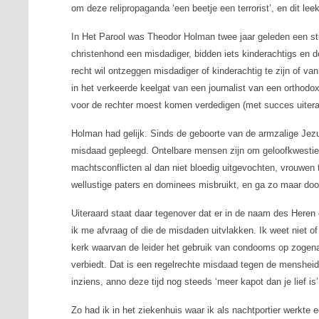
om deze relipropaganda ‘een beetje een terrorist’, en dit lee
In Het Parool was Theodor Holman twee jaar geleden een stuk
christenhond een misdadiger, bidden iets kinderachtigs en 
recht wil ontzeggen misdadiger of kinderachtig te zijn of v
in het verkeerde keelgat van een journalist van een orthod
voor de rechter moest komen verdedigen (met succes uitera
Holman had gelijk. Sinds de geboorte van de armzalige Jezu
misdaad gepleegd. Ontelbare mensen zijn om geloofkwesties 
machtsconflicten al dan niet bloedig uitgevochten, vrouwen
wellustige paters en dominees misbruikt, en ga zo maar doo
Uiteraard staat daar tegenover dat er in de naam des Heren 
ik me afvraag of die de misdaden uitvlakken. Ik weet niet of 
kerk waarvan de leider het gebruik van condooms op zogen
verbiedt. Dat is een regelrechte misdaad tegen de mensheid
inziens, anno deze tijd nog steeds ‘meer kapot dan je lief is’
Zo had ik in het ziekenhuis waar ik als nachtportier werkte 