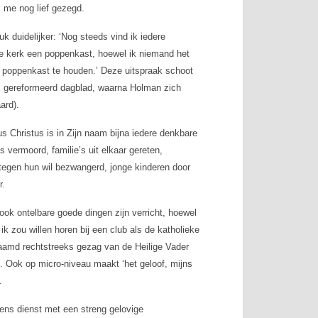
k me nog lief gezegd.
 duidelijker: ‘Nog steeds vind ik iedere
de kerk een poppenkast, hoewel ik niemand het
an poppenkast te houden.’ Deze uitspraak schoot
ox gereformeerd dagblad, waarna Holman zich
ard).
s Christus is in Zijn naam bijna iedere denkbare
vermoord, familie’s uit elkaar gereten,
 tegen hun wil bezwangerd, jonge kinderen door
r.
ook ontelbare goede dingen zijn verricht, hoewel
ik zou willen horen bij een club als de katholieke
aamd rechtstreeks gezag van de Heilige Vader
. Ook op micro-niveau maakt ‘het geloof, mijns
.
eens dienst met een streng gelovige