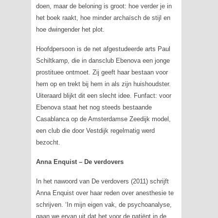
doen, maar de beloning is groot: hoe verder je in
het boek raakt, hoe minder archaïsch de stijl en
hoe dwingender het plot.
Hoofdpersoon is de net afgestudeerde arts Paul
Schiltkamp, die in dansclub Ebenova een jonge
prostituee ontmoet. Zij geeft haar bestaan voor
hem op en trekt bij hem in als zijn huishoudster.
Uiteraard blijkt dit een slecht idee. Funfact: voor
Ebenova staat het nog steeds bestaande
Casablanca op de Amsterdamse Zeedijk model,
een club die door Vestdijk regelmatig werd
bezocht.
Anna Enquist – De verdovers
In het nawoord van
De verdovers
(2011) schrijft
Anna Enquist over haar reden over anesthesie te
schrijven. ‘In mijn eigen vak, de psychoanalyse,
gaan we ervan uit dat het voor de patiënt in de