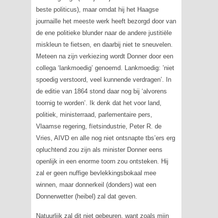
beste politicus), maar omdat hij het Haagse
journaille het meeste werk heeft bezorgd door van
de ene politieke blunder naar de andere justitiële
miskleun te fietsen, en daarbij niet te sneuvelen.
Meteen na zijn verkiezing wordt Donner door een
collega ‘lankmoedig’ genoemd. Lankmoedig: ’niet
spoedig verstoord, veel kunnende verdragen’. In
de editie van 1864 stond daar nog bij ‘alvorens
toornig te worden’. Ik denk dat het voor land,
politiek, ministerraad, parlementaire pers,
Vlaamse regering, fïetsindustrie, Peter R. de
Vries, AIVD en alle nog niet ontsnapte tbs’ers erg
opluchtend zou zijn als minister Donner eens
openlijk in een enorme toorn zou ontsteken. Hij
zal er geen nuffige bevlekkingsbokaal mee
winnen, maar
donnerkeil
(donders) wat een
Donnerwetter
(heibel) zal dat geven.
Natuurlijk zal dit niet gebeuren, want zoals mijn