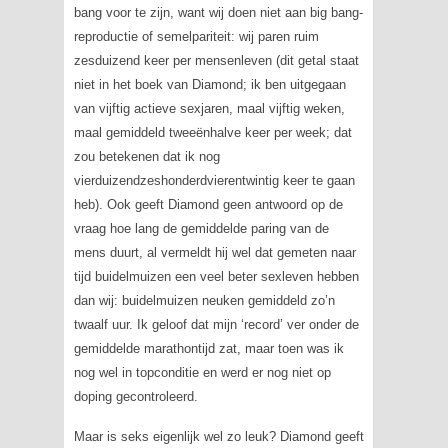
bang voor te zijn, want wij doen niet aan big bang-
reproductie of semelpariteit: wij paren ruim
zesduizend keer per mensenleven (dit getal staat
niet in het boek van Diamond; ik ben uitgegaan
van vijftig actieve sexjaren, maal vijftig weken,
maal gemiddeld tweeënhalve keer per week; dat
zou betekenen dat ik nog
vierduizendzeshonderdvierentwintig keer te gaan
heb). Ook geeft Diamond geen antwoord op de
vraag hoe lang de gemiddelde paring van de
mens duurt, al vermeldt hij wel dat gemeten naar
tijd buidelmuizen een veel beter sexleven hebben
dan wij: buidelmuizen neuken gemiddeld zo’n
twaalf uur. Ik geloof dat mijn ‘record’ ver onder de
gemiddelde marathontijd zat, maar toen was ik
nog wel in topconditie en werd er nog niet op
doping gecontroleerd.
Maar is seks eigenlijk wel zo leuk? Diamond geeft