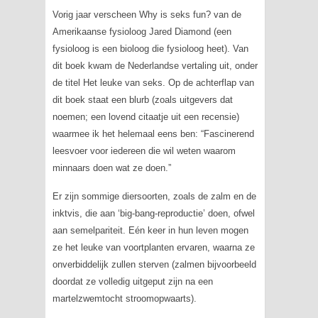
Vorig jaar verscheen
Why is seks fun?
van de
Amerikaanse fysioloog Jared Diamond (een
fysioloog is een bioloog die fysioloog heet). Van
dit boek kwam de Nederlandse vertaling uit, onder
de titel
Het leuke van seks
. Op de achterflap van
dit boek staat een
blurb
(zoals uitgevers dat
noemen; een lovend citaatje uit een recensie)
waarmee ik het helemaal eens ben: “Fascinerend
leesvoer voor iedereen die wil weten waarom
minnaars doen wat ze doen.”
Er zijn sommige diersoorten, zoals de zalm en de
inktvis, die aan ‘big-bang-reproductie’ doen, ofwel
aan semelpariteit. Eén keer in hun leven mogen
ze het leuke van voortplanten ervaren, waarna ze
onverbiddelijk zullen sterven (zalmen bijvoorbeeld
doordat ze volledig uitgeput zijn na een
martelzwemtocht stroomopwaarts).