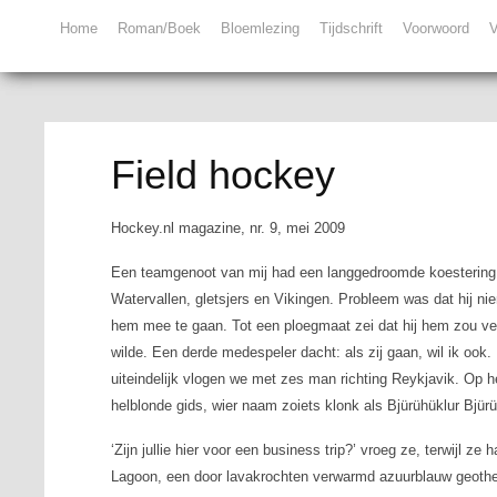
Home
Roman/Boek
Bloemlezing
Tijdschrift
Voorwoord
V
Field hockey
Hockey.nl magazine, nr. 9, mei 2009
Een teamgenoot van mij had een langgedroomde koestering: h
Watervallen, gletsjers en Vikingen. Probleem was dat hij ni
hem mee te gaan. Tot een ploegmaat zei dat hij hem zou verg
wilde. Een derde medespeler dacht: als zij gaan, wil ik ook. 
uiteindelijk vlogen we met zes man richting Reykjavik. Op 
helblonde gids, wier naam zoiets klonk als Bjürühüklur Bjürühü
‘Zijn jullie hier voor een
business trip
?’ vroeg ze, terwijl ze 
Lagoon, een door lavakrochten verwarmd azuurblauw geoth