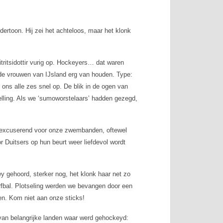
dertoon. Hij zei het achteloos, maar het klonk
tritsidottir vurig op. Hockeyers… dat waren
 de vrouwen van IJsland erg van houden. Type:
 ons alle zes snel op. De blik in de ogen van
rstelling. Als we ‘sumoworstelaars’ hadden gezegd,
af excuserend voor onze zwembanden, oftewel
r Duitsers op hun beurt weer liefdevol wordt
key gehoord, sterker nog, het klonk haar net zo
rfbal. Plotseling werden we bevangen door een
en. Kom niet aan onze sticks!
 van belangrijke landen waar werd gehockeyd: