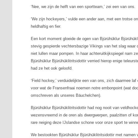
‘Nee, we zijn de helft van een sportteam,’ zei een van ons.
‘We zijn
hockeyers
,’ vulde een ander aan, met een trotse on
heldhaftig en fier.
Een kort moment gloeide de ogen van Bjürühüklur Bjürühükli
stevig gespierde vechtersbazige Vikings van het slag waar
niet lullen maar pompen. In haar achteruitkijkspiegel nam ze
Bjürühüklur Bjürühüklitritsidottir verried hierop enige teleu
had ze het ook geloofd.
‘
Field hockey
,’ verduidelijkte een van ons, zich daarmee l
voor wat de Fransenfraai noemen
notre embonpoint
(wat doo
omschreven als
unseres B
äuchelchen
).
Bjürühüklur Bjürühüklitritsidottir had nog nooit van veldhoc
wezensvreemd in de oren als dwergwerpen, paalzitten of ko
rare neiging deze IJslandse schone voor onze sport te winn
We bestookten Bjürühüklur Bjürühüklitritsidottir met namen