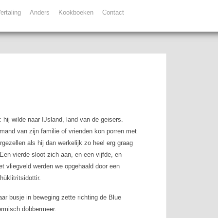
ertaling
Anders
Kookboeken
Contact
ij wilde naar IJsland, land van de geisers.
emand van zijn familie of vrienden kon porren met
ezellen als hij dan werkelijk zo heel erg graag
Een vierde sloot zich aan, en een vijfde, en
het vliegveld werden we opgehaald door een
klitritsidottir.
haar busje in beweging zette richting de Blue
ermisch dobbermeer.