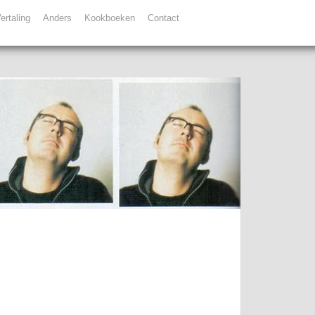
ertaling
Anders
Kookboeken
Contact