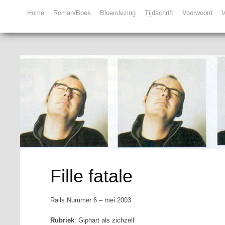
Home
Roman/Boek
Bloemlezing
Tijdschrift
Voorwoord
V
Fille fatale
Rails Nummer 6 – mei 2003
Rubriek
: Giphart als zichzelf