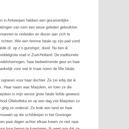
n in Antwerpen hebben een gezamenlijke
attingen van ruim een eeuw geleden gebruikten
mannen te verleiden en dezen aan zich te
 richten. Wie een femme fatale op zijn pad vond
lide of, op z’n gunstigst, dood. Nu ben ik
iddelgrote stad in Zuid-Holland. De traditionele
 edelsteenogen, haar bedwelmende geur en haar
vankelijk voor wat ik maar noem de
fille fatale
.
gneren voor haar dochter. Ze zei erbij dat ik
jk. Haar naam was Marjolein, en toen ze die
olein is mijn eerste grote fatale liefde geweest.
hool Ollebolleke en op een dag viel Marjolein zo
r ging ze onderuit. Ze brak een tand en haar
rouwen op die schilderijen in het Groninger
een paar dagen achter elkaar kwam ze niet naar
oor haar begon te koesteren. Ik weet nog dat ze