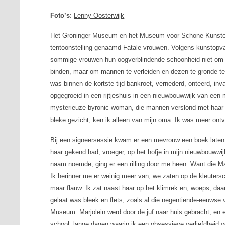
Foto’s
:
Lenny Oosterwijk
Het Groninger Museum en het Museum voor Schone Kunste
tentoonstelling genaamd
Fatale vrouwen
. Volgens kunstopv
sommige vrouwen hun oogverblindende schoonheid niet om 
binden, maar om mannen te verleiden en dezen te gronde te
was binnen de kortste tijd bankroet, vernederd, onteerd, inva
opgegroeid in een rijtjeshuis in een nieuwbouwwijk van een m
mysterieuze
byronic woman
, die mannen verslond met haar
bleke gezicht, ken ik alleen van mijn oma. Ik was meer ont
Bij een signeersessie kwam er een mevrouw een boek laten si
haar gekend had, vroeger, op het hofje in mijn nieuwbouwwi
naam noemde, ging er een rilling door me heen. Want die Marj
Ik herinner me er weinig meer van, we zaten op de kleutersc
maar flauw. Ik zat naast haar op het klimrek en, woeps, daa
gelaat was bleek en flets, zoals al die negentiende-eeuwse v
Museum. Marjolein werd door de juf naar huis gebracht, en 
school, lange dagen waarin ik een obsessieve verliefdheid v