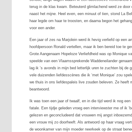
terug in de klas kwam. Beteuterd glimlachend werd ze door de
naast het mijne. Heel even, een minuut of tien, stond
La Bel
haar legde om haar te troosten, en daarna begon het gehang 
voor een ander.
Een jaar of zes na Marjolein werd ik hevig verliefd op een a
hoofdpersoon Ronald vertellen, maar ik ben bereid toe te g
Grote Aangenaam Hopeloze Verliefdheid was op Monique van
speelde van een Vlaamssprekende Waddeneilander genaa
lag ik ’s avonds in mijn bed letterlijk uren te zuchten bij de
vele duizenden liefdesscènes die ik ‘met Monique’ zou spel
we thuis in ons liefdespaleis live zouden beleven. Ze heeft m
beantwoord.
Ik was toen een jaar of twaalf, en in die tijd werd ik nog e
fatale
. Een tijdje geleden vroeg een interviewster me of ik 
gelezen en geconcludeerd dat vrouwen mij angst inboezemde
een vrouw mij zo doorheeft. Als antwoord op haar vraag vertel
de woonkamer van mijn moeder neerkeek op de straat benede