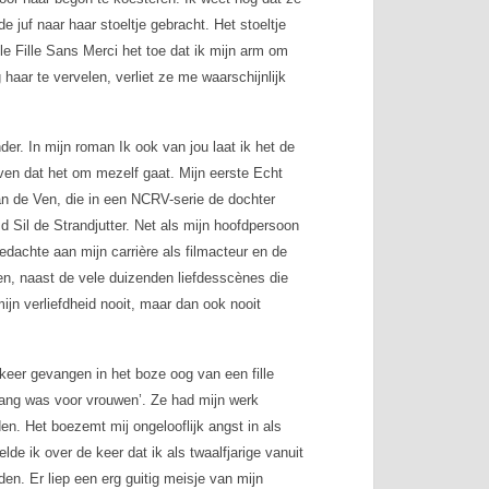
 juf naar haar stoeltje gebracht. Het stoeltje
le Fille Sans Merci
het toe dat ik mijn arm om
haar te vervelen, verliet ze me waarschijnlijk
nder. In mijn roman
Ik ook van jou
laat ik het de
even dat het om mezelf gaat. Mijn eerste Echt
 de Ven, die in een NCRV-serie de dochter
md
Sil de Strandjutter
. Net als mijn hoofdpersoon
 gedachte aan mijn carrière als filmacteur en de
en, naast de vele duizenden liefdesscènes die
ijn verliefdheid nooit, maar dan ook nooit
en keer gevangen in het boze oog van een
fille
‘bang was voor vrouwen’. Ze had mijn werk
n. Het boezemt mij ongelooflijk angst in als
de ik over de keer dat ik als twaalfjarige vanuit
n. Er liep een erg guitig meisje van mijn