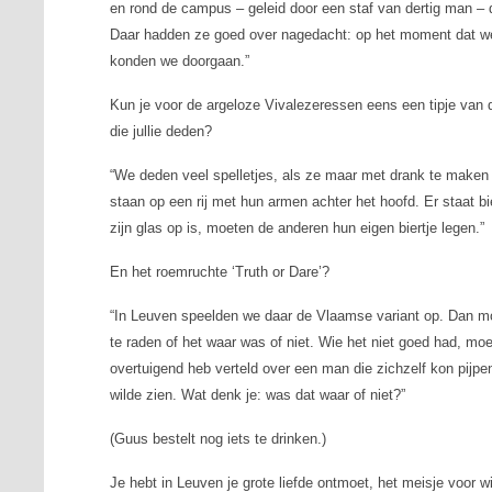
en rond de campus – geleid door een staf van dertig man – 
Daar hadden ze goed over nagedacht: op het moment dat we
konden we doorgaan.”
Kun je voor de argeloze Vivalezeressen eens een tipje van d
die jullie deden?
“We deden veel spelletjes, als ze maar met drank te maken 
staan op een rij met hun armen achter het hoofd. Er staat bi
zijn glas op is, moeten de anderen hun eigen biertje legen.”
En het roemruchte ‘Truth or Dare’?
“In Leuven speelden we daar de Vlaamse variant op. Dan moe
te raden of het waar was of niet. Wie het niet goed had, moest
overtuigend heb verteld over een man die zichzelf kon pijpe
wilde zien. Wat denk je: was dat waar of niet?”
(Guus bestelt nog iets te drinken.)
Je hebt in Leuven je grote liefde ontmoet, het meisje voor wi