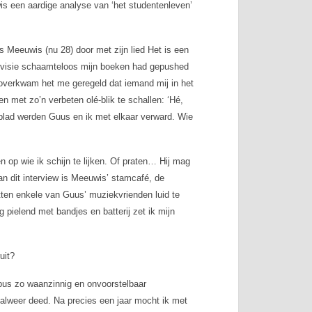
is een aardige analyse van ‘het studentenleven’
 Meeuwis (nu 28) door met zijn lied
Het is een
llevisie schaamteloos mijn boeken had gepushed
, overkwam het me geregeld dat iemand mij in het
n met zo’n verbeten olé-blik te schallen: ‘Hé,
sblad werden Guus en ik met elkaar verward. Wie
 op wie ik schijn te lijken. Of praten… Hij mag
an dit interview is Meeuwis’ stamcafé, de
tten enkele van Guus’ muziekvrienden luid te
pielend met bandjes en batterij zet ik mijn
uit?
pus zo waanzinnig en onvoorstelbaar
k alweer deed. Na precies een jaar mocht ik met