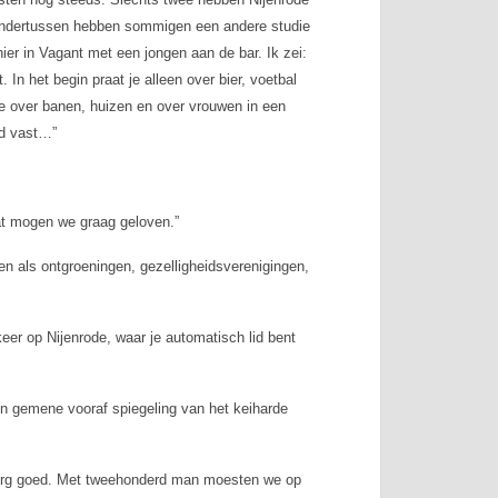
. Ondertussen hebben sommigen een andere studie
er in Vagant met een jongen aan de bar. Ik zei:
 In het begin praat je alleen over bier, voetbal
 we over banen, huizen en over vrouwen in een
nd vast…”
dat mogen we graag geloven.”
gen als ontgroeningen, gezelligheidsverenigingen,
 keer op Nijenrode, waar je automatisch lid bent
een gemene vooraf spiegeling van het keiharde
s erg goed. Met tweehonderd man moesten we op