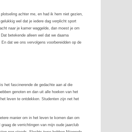
plotseling achter me, en had ik hem niet gezien,
gelukkig wel dat je iedere dag verplicht sport
gracht naar je kamer waggelde, dan moest je om
g. Dat betekende alleen wel dat we daarna
. En dat we ons vervolgens voorbereidden op de
is het fascinerende de gedachte aan al die
hebben genoten en dan uit alle hoeken van het
d het leven te ontdekken. Studenten zijn net het
 betere manier om in het leven te komen dan om
d graag de verrichtingen van mijn oude jaarclub
esten nog steeds. Slechts twee hebben Nijenrode