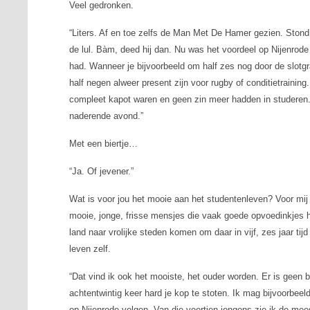
Veel gedronken.
“Liters. Af en toe zelfs de Man Met De Hamer gezien. Stond 
de lul. Bàm, deed hij dan. Nu was het voordeel op Nijenrode 
had. Wanneer je bijvoorbeeld om half zes nog door de slot
half negen alweer present zijn voor rugby of conditietrainin
compleet kapot waren en geen zin meer hadden in studeren
naderende avond.”
Met een biertje…
“Ja. Of jevener.”
Wat is voor jou het mooie aan het studentenleven? Voor mij 
mooie, jonge, frisse mensjes die vaak goede opvoedinkjes 
land naar vrolijke steden komen om daar in vijf, zes jaar tij
leven zelf.
“Dat vind ik ook het mooiste, het ouder worden. Er is geen
achtentwintig keer hard je kop te stoten. Ik mag bijvoorbeel
op Nijenrode volgen. Van die veertien jongens zie ik de me