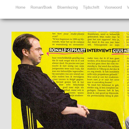
Home
Roman/Boek
Bloemlezing
Tijdschrift
Voorwoord
V