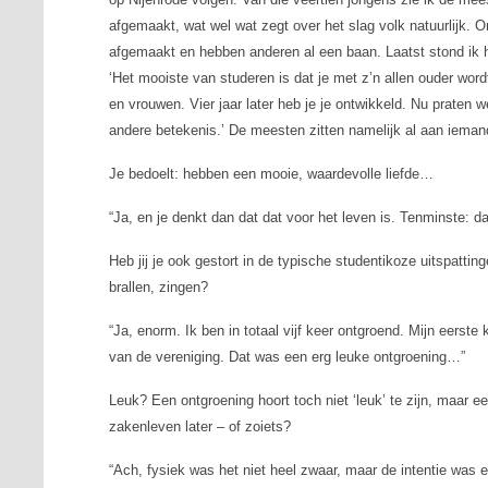
afgemaakt, wat wel wat zegt over het slag volk natuurlijk
afgemaakt en hebben anderen al een baan. Laatst stond ik hi
‘Het mooiste van studeren is dat je met z’n allen ouder wordt.
en vrouwen. Vier jaar later heb je je ontwikkeld. Nu praten
andere betekenis.’ De meesten zitten namelijk al aan iema
Je bedoelt: hebben een mooie, waardevolle liefde…
“Ja, en je denkt dan dat dat voor het leven is. Tenminste: 
Heb jij je ook gestort in de typische studentikoze uitspattin
brallen, zingen?
“Ja, enorm. Ik ben in totaal vijf keer ontgroend. Mijn eerste
van de vereniging. Dat was een erg leuke ontgroening…”
Leuk? Een ontgroening hoort toch niet ‘leuk’ te zijn, maar 
zakenleven later – of zoiets?
“Ach, fysiek was het niet heel zwaar, maar de intentie wa