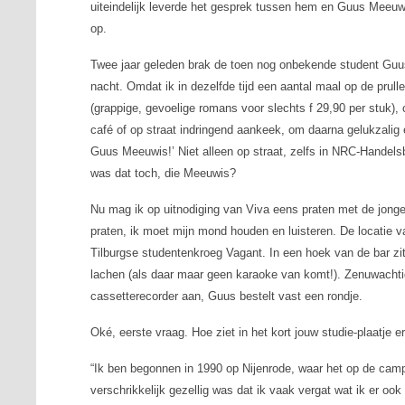
uiteindelijk leverde het gesprek tussen hem en Guus Meeuw
op.
Twee jaar geleden brak de toen nog onbekende student Guus
nacht
. Omdat ik in dezelfde tijd een aantal maal op de pru
(grappige, gevoelige romans voor slechts f 29,90 per stuk)
café of op straat indringend aankeek, om daarna gelukzalig e
Guus Meeuwis!’ Niet alleen op straat, zelfs in NRC-Handel
was dat toch, die Meeuwis?
Nu mag ik op uitnodiging van Viva eens praten met de jongen
praten, ik moet mijn mond houden en luisteren. De locatie v
Tilburgse studentenkroeg Vagant. In een hoek van de bar zi
lachen (als daar maar geen karaoke van komt!). Zenuwachtig 
cassetterecorder aan, Guus bestelt vast een rondje.
Oké, eerste vraag. Hoe ziet in het kort jouw studie-plaatje er
“Ik ben begonnen in 1990 op Nijenrode, waar het op de cam
verschrikkelijk gezellig was dat ik vaak vergat wat ik er oo