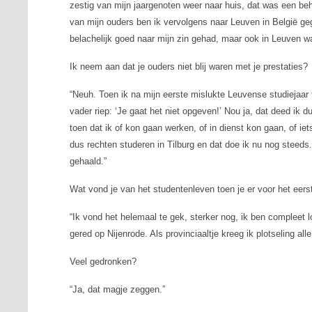
zestig van mijn jaargenoten weer naar huis, dat was een beh
van mijn ouders ben ik vervolgens naar Leuven in België ge
belachelijk goed naar mijn zin gehad, maar ook in Leuven wa
Ik neem aan dat je ouders niet blij waren met je prestaties?
“Neuh. Toen ik na mijn eerste mislukte Leuvense studiejaar
vader riep: ‘Je gaat het niet opgeven!’ Nou ja, dat deed ik d
toen dat ik of kon gaan werken, of in dienst kon gaan, of ie
dus rechten studeren in Tilburg en dat doe ik nu nog steeds
gehaald.”
Wat vond je van het studentenleven toen je er voor het ee
“Ik vond het helemaal te gek, sterker nog, ik ben compleet 
gered op Nijenrode. Als provinciaaltje kreeg ik plotseling alle
Veel gedronken?
“Ja, dat magje zeggen.”