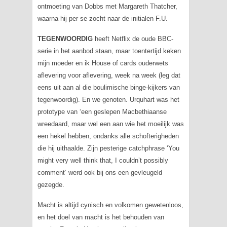
ontmoeting van Dobbs met Margareth Thatcher,
waarna hij per se zocht naar de initialen F.U.
TEGENWOORDIG
heeft Netflix de oude BBC-
serie in het aanbod staan, maar toentertijd keken
mijn moeder en ik
House of cards
ouderwets
aflevering voor aflevering, week na week (leg dat
eens uit aan al die boulimische binge-kijkers van
tegenwoordig). En we genoten. Urquhart was het
prototype van ‘een geslepen Macbethiaanse
wreedaard, maar wel een aan wie het moeilijk was
een hekel hebben, ondanks alle schofterigheden
die hij uithaalde. Zijn pesterige catchphrase
‘You
might very well think that, I couldn’t possibly
comment’
werd ook bij ons een gevleugeld
gezegde.
Macht is altijd cynisch en volkomen gewetenloos,
en het doel van macht is het behouden van