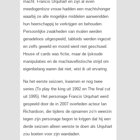
macht. Francis Urquhart en zijn al even
meedogenloze vrouw hadden een machtshonger
waarbij ze alle mogelijke middelen aanwendden
hun heerschappij te verkrijgen en behouden.
Persoonlijke zwakheden van rivalen werden
genadeloos uitgespeeld, tabloids werden ingezet
en zelfs geweld en moord werd niet geschuwd.
House of cards
was fictie, maar de ijskoude
manipulaties en de machiavellistische strijd om
eigenbelang waren dat niet, wist ik uit ervaring.
Na het eerste seizoen, kwamen er nog twee
series (
To play the king
uit 1992 en
The final cut
uit 1995). Het personage Francis Urquhart werd
gespeeld door de in 2007 overleden acteur Ian
Richardson, die tijdens de opnamen zo’n weerzin
tegen zijn personage begon te krijgen dat hij een
derde seizoen alleen wenste te doen als Urquhart
zou boeten voor zijn wandaden.