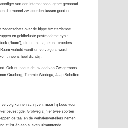
ordiger van een internationaal genre genaamd
onen die moreel zwabberden tussen goed en
e zedenschets over de hippe Amsterdamse
 yuppen en geldbeluste postmoderne cynici.
onk (Raam’), die net als zijn kunstbroeders
s Raam verliefd wordt en vervolgens wordt
omt ineens heel dichtbij.
at. Ook nu nog is de invloed van Zwagermans
s Arnon Grunberg, Tommie Wieringa, Jaap Scholten
ervolg kunnen schrijven, maar hij koos voor
ijver bevestigde. Grofweg zijn er twee soorten
scheppen de taal en de verhalenvertellers nemen
d stilist én een al even uitmuntende