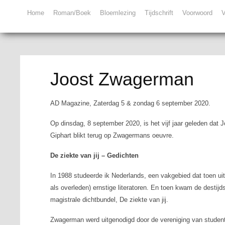
Home
Roman/Boek
Bloemlezing
Tijdschrift
Voorwoord
V
Joost Zwagerman
AD Magazine, Zaterdag 5 & zondag 6 september 2020.
Op dinsdag, 8 september 2020, is het vijf jaar geleden dat
Giphart blikt terug op Zwagermans oeuvre.
De ziekte van jij – Gedichten
In 1988 studeerde ik Nederlands, een vakgebied dat toen uit
als overleden) ernstige literatoren. En toen kwam de destij
magistrale dichtbundel,
De ziekte van jij
.
Zwagerman werd uitgenodigd door de vereniging van studente