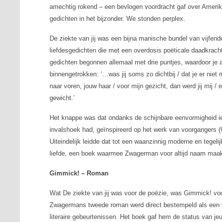
amechtig rokend – een bevlogen voordracht gaf over Amerika
gedichten in het bijzonder. We stonden perplex.
De ziekte van jij was een bijna manische bundel van vijfender
liefdesgedichten die met een overdosis poëticale daadkrach
gedichten begonnen allemaal met drie puntjes, waardoor je 
binnengetrokken: ‘…was jij soms zo dichtbij / dat je er niet 
naar voren, jouw haar / voor mijn gezicht, dan werd jij mij / en
gewicht.’
Het knappe was dat ondanks de schijnbare eenvormigheid ied
invalshoek had, geïnspireerd op het werk van voorgangers (
Uiteindelijk leidde dat tot een waanzinnig moderne en tegeli
liefde, een boek waarmee Zwagerman voor altijd naam maak
Gimmick! – Roman
Wat
De ziekte van jij
was voor de poëzie, was
Gimmick!
voo
Zwagermans tweede roman werd direct bestempeld als een v
literaire gebeurtenissen. Het boek gaf hem de status van je