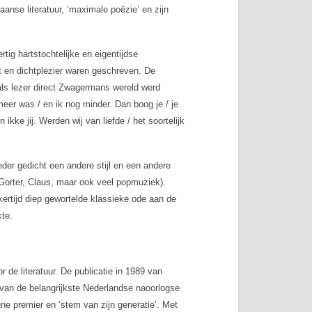
anse literatuur, ‘maximale poëzie’ en zijn
tig hartstochtelijke en eigentijdse
t en dichtplezier waren geschreven. De
als lezer direct Zwagermans wereld werd
meer was / en ik nog minder. Dan boog je / je
 ikke jij. Werden wij van liefde / het soortelijk
er gedicht een andere stijl en een andere
Gorter, Claus, maar ook veel popmuziek).
jkertijd diep gewortelde klassieke ode aan de
te.
r de literatuur. De publicatie in 1989 van
an de belangrijkste Nederlandse naoorlogse
une premier en ‘stem van zijn generatie’. Met