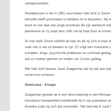
verhalenverteller.
Hoofdpersoon in het in 1991 verschenen
Vals licht
is Simon 
behoefte heeft prostituees te bekijken en te bezoeken. Hi
buurt en ziet daar een jonge prostituee die zijn aandacht tr
peeskamer en zij staat hem zelfs toe bij haar thuis te kome
Al snel raakt Simon verliefd op haar en als hij zich in haar t
vaak niet is wie ze beweert te zijn. Er volgt een moeizame
schulden, drugs, psychische problemen en crimineel gedrag
wat ze moeten geloven en vinden van Lizzies gedrag.
Met
Vals licht
bewees Joost Zwagerman dat hij ook een tradi
roman kon schrijven.
Americana – Essays
Zwagerman groeide op in een drive-inwoning in een Alkmaar
troosteloze benepenheid ontwikkelde hij in zijn puberjaren e
Amerika zoals hij zich dat voorstelde. ‘Het land dat ik nooit