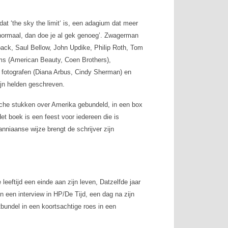
at ‘
the sky the limit
‘ is, een adagium dat meer
 normaal, dan doe je al gek genoeg’. Zwagerman
ack, Saul Bellow, John Updike, Philip Roth, Tom
ms (American Beauty, Coen Brothers),
 fotografen (Diana Arbus, Cindy Sherman) en
zijn helden geschreven.
ische stukken over Amerika gebundeld, in een box
Het boek is een feest voor iedereen die is
niaanse wijze brengt de schrijver zijn
eftijd een einde aan zijn leven, Datzelfde jaar
In een interview in HP/De Tijd, een dag na zijn
tbundel in een koortsachtige roes in een