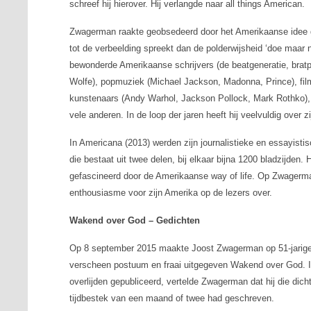
schreef hij hierover. Hij verlangde naar
all things American
.
Zwagerman raakte geobsedeerd door het Amerikaanse idee d
tot de verbeelding spreekt dan de polderwijsheid ‘doe maar
bewonderde Amerikaanse schrijvers (de beatgeneratie, bratp
Wolfe), popmuziek (Michael Jackson, Madonna, Prince), fil
kunstenaars (Andy Warhol, Jackson Pollock, Mark Rothko),
vele anderen. In de loop der jaren heeft hij veelvuldig over 
In
Americana
(2013) werden zijn journalistieke en essayist
die bestaat uit twee delen, bij elkaar bijna 1200 bladzijden. 
gefascineerd door de Amerikaanse
way of life
. Op Zwagerman
enthousiasme voor zijn Amerika op de lezers over.
Wakend over God – Gedichten
Op 8 september 2015 maakte Joost Zwagerman op 51-jarige le
verscheen postuum en fraai uitgegeven
Wakend over God
. 
overlijden gepubliceerd, vertelde Zwagerman dat hij die dich
tijdbestek van een maand of twee had geschreven.