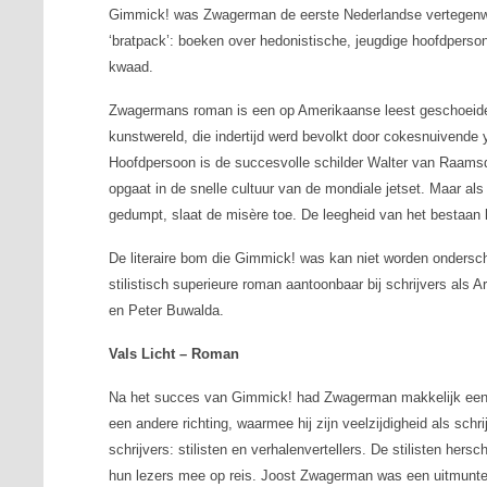
Gimmick!
was Zwagerman de eerste Nederlandse vertegenwo
‘bratpack’: boeken over hedonistische, jeugdige hoofdpers
kwaad.
Zwagermans roman is een op Amerikaanse leest geschoeid
kunstwereld, die indertijd werd bevolkt door cokesnuivende
Hoofdpersoon is de succesvolle schilder Walter van Raamsd
opgaat in de snelle cultuur van de mondiale jetset. Maar al
gedumpt, slaat de misère toe. De leegheid van het bestaan k
De literaire bom die
Gimmick!
was kan niet worden ondersch
stilistisch superieure roman aantoonbaar bij schrijvers al
en Peter Buwalda.
Vals Licht – Roman
Na het succes van
Gimmick!
had Zwagerman makkelijk een v
een andere richting, waarmee hij zijn veelzijdigheid als schr
schrijvers: stilisten en verhalenvertellers. De stilisten her
hun lezers mee op reis. Joost Zwagerman was een uitmunten