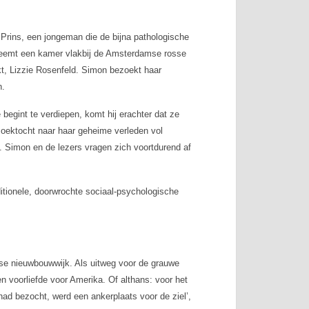
Prins, een jongeman die de bijna pathologische
j neemt een kamer vlakbij de Amsterdamse rosse
ekt, Lizzie Rosenfeld. Simon bezoekt haar
n.
e begint te verdiepen, komt hij erachter dat ze
 zoektocht naar haar geheime verleden vol
. Simon en de lezers vragen zich voortdurend af
tionele, doorwrochte sociaal-psychologische
se nieuwbouwwijk. Als uitweg voor de grauwe
en voorliefde voor Amerika. Of althans: voor het
 had bezocht, werd een ankerplaats voor de ziel’,