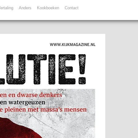
ertaling
Anders
Kookboeken
Contact