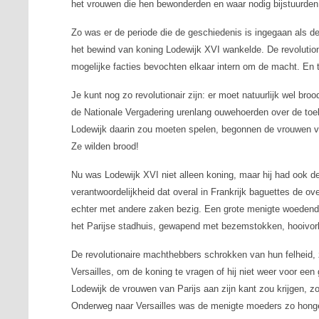
het vrouwen die hen bewonderden en waar nodig bijstuurden
Zo was er de periode die de geschiedenis is ingegaan als d
het bewind van koning Lodewijk XVI wankelde. De revolution
mogelijke facties bevochten elkaar intern om de macht. En 
Je kunt nog zo revolutionair zijn: er moet natuurlijk wel br
de Nationale Vergadering urenlang ouwehoerden over de toe
Lodewijk daarin zou moeten spelen, begonnen de vrouwen va
Ze wilden brood!
Nu was Lodewijk XVI niet alleen koning, maar hij had ook de 
verantwoordelijkheid dat overal in Frankrijk baguettes de oven
echter met andere zaken bezig. Een grote menigte woeden
het Parijse stadhuis, gewapend met bezemstokken, hooivo
De revolutionaire machthebbers schrokken van hun felheid, z
Versailles, om de koning te vragen of hij niet weer voor ee
Lodewijk de vrouwen van Parijs aan zijn kant zou krijgen, z
Onderweg naar Versailles was de menigte moeders zo honger