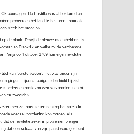
.
e Oktoberdagen. De Bastille was al bestormd en
airen probeerden het land te besturen, maar alle
toen bleek het brood op.
ood op de plank. Terwijl de nieuwe machthebbers in
komst van Frankrijk en welke rol de verdoemde
n Parijs op 4 oktober 1789 hun eigen revolutie.
titel van ‘eerste bakker’. Het was onder zijn
 in gingen. Tijdens roerige tijden hield hij zich
de moeders en marktvrouwen verzamelde zich bij
rken en zwaarden.
eker toen ze mars zetten richting het paleis in
n goede voedselvoorziening kon zorgen. Als
ou dat de revolutie zeker in problemen brengen.
ig dat een soldaat van zijn paard werd gesleurd