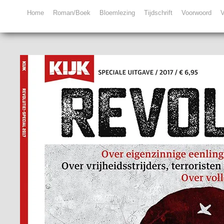
Home
Roman/Boek
Bloemlezing
Tijdschrift
Voorwoord
V