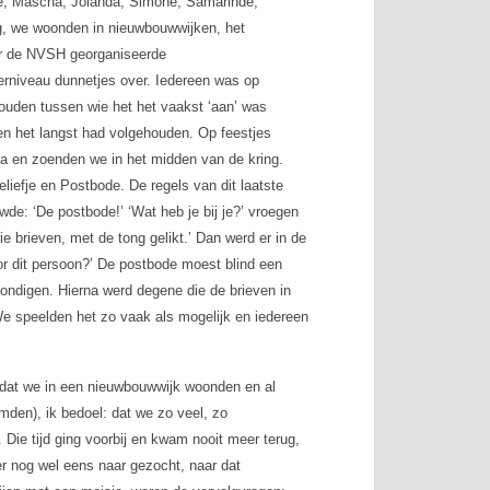
ne, Mascha, Jolanda, Simone, Samarinde,
ig, we woonden in nieuwbouwwijken, het
or de NVSH georganiseerde
erniveau dunnetjes over. Iedereen was op
ouden tussen wie het het vaakst ‘aan’ was
en het langst had volgehouden. Op feestjes
a en zoenden we in het midden van de kring.
liefje en Postbode. De regels van dit laatste
de: ‘De postbode!’ ‘Wat heb je bij je?’ vroegen
 brieven, met de tong gelikt.’ Dan werd er in de
r dit persoon?’ De postbode moest blind een
mondigen. Hierna werd degene die de brieven in
e speelden het zo vaak als mogelijk en iedereen
rdat we in een nieuwbouwwijk woonden en al
mden), ik bedoel: dat we zo veel, zo
Die tijd ging voorbij en kwam nooit meer terug,
er nog wel eens naar gezocht, naar dat