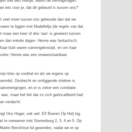
vrijen met een meisje, waren de vervolgvragen:
et iets voor je, dat dit gebeurd is tussen ons?’
it veel meer tussen ons gebeurde dan dat we
kwam te liggen met Madeliefje (de regels van dat
et maar een keer of drie ‘aan’ is geweest tussen
rden dan enkele dagen. Henne was fantastisch.
n haar buik waren samengeknoopt, en om haar
n veter. Henne was een onweerstaanbaar
 mijn klas op voetbal en als we ergens op
 noemde). Dordrecht en omliggende streken is
alverenigingen, en er is zeker een correlatie
was, maar het feit dat ze zich geëncailleerd had
an verdacht.
gt Ons Hoger, ook wel: Elf Boeren Op Hol) lag
et te verwarren met Sterrenburg 2, 3, 4 en 5. Op
Martin Berckhout lid geworden, nadat we er op