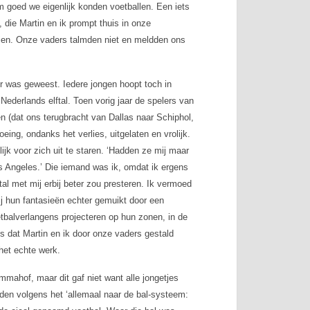
m goed we eigenlijk konden voetballen. Een iets
die Martin en ik prompt thuis in onze
 zien. Onze vaders talmden niet en meldden ons
er was geweest. Iedere jongen hoopt toch in
 Nederlands elftal. Toen vorig jaar de spelers van
en (dat ons terugbracht van Dallas naar Schiphol,
oeing, ondanks het verlies, uitgelaten en vrolijk.
jk voor zich uit te staren. ‘Hadden ze mij maar
s Angeles.’ Die iemand was ik, omdat ik ergens
tal met mij erbij beter zou presteren. Ik vermoed
ij hun fantasieën echter gemuikt door een
etbalverlangens projecteren op hun zonen, in de
dus dat Martin en ik door onze vaders gestald
het echte werk.
mmahof, maar dit gaf niet want alle jongetjes
den volgens het ‘allemaal naar de bal-systeem: