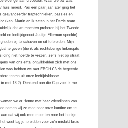
de eicel genaamd voetbal. Waar die bal was,
ar huis moest. Pas een paar jaar later ging het
s geavanceerder traptechnieken, passjes en
bruiken. Martin en ik zaten in het Derde team
uidelijk dat we moesten proberen bij het Tweede
held en leeftijdgenoot Juultje Ellerman speelde).
heden bij te schaven en uit te breiden. Mijn
al te geven (die ik als rechtsbenige linkerspits
iding niet hoefde te vrezen, zelfs niet op straat,
ngens van ons elftal ontwikkelden zich met ons
of tien was hebben we met EBOH C3 de begeerde
ndere teams uit onze leeftijdsklasse
in met 13-2). Denkend aan die Cup voel ik me
s kwamen we er Henne met haar vriendinnen van
 toe namen wij ze mee naar onze kantine om te
s aan dat wij ook mee moesten naar het honkje
et weet lag je te bidden voor zo’n mislukt kruis