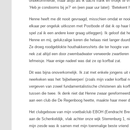
onbekommerde, maar altijd als ik dacht frank en vrolijk te 
‘Heb je condooms bij je?’ en (een paar uur later): ‘Betekent h
Henne heeft me dit nooit gevraagd, misschien omdat er noo
elkaar per ongeluk uitkozen met Postbode of dat ik op haar 
spel zal ik een andere keer graag uitleggen). Ik geloof dat h
Henne en mij, gelukzalige keren die helaas niet langer duu
Ze droeg roodgeblokte houthakkersshirts die ter hoogte va
nek zat altijd een door zwembadwater verweerde zwartlere
lefmeisje. Haar enige nadeel was dat ze op korfbal zat.
Dit was bijna onoverkomelijk. Ik zat met enkele jongens uit
neerkeken was het ‘bijbelwerpen’ (zoals mijn vader korfbal
vergeven van zowel fundamentalistische christenen als korfb
tussen die twee. Ik denk niet dat Henne zwaar gereformeerd 
aan een club die De Regenboog heette, maakte haar meer d
Het clubgebouw van mijn voetbalclub EBOH (Eendracht Bren
aan de Schenkeldijk, vlak achter onze wijk Sterrenburg 1, ni
mijn zesde was ik samen met mijn toenmalige beste vriend 