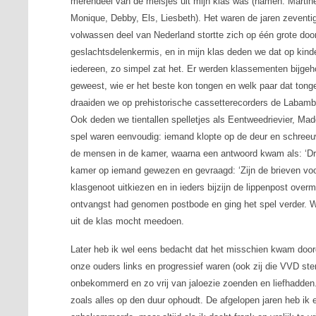
merendeel van de meisjes uit mijn klas was (namen: Marti
Monique, Debby, Els, Liesbeth). Het waren de jaren zevent
volwassen deel van Nederland stortte zich op één grote do
geslachtsdelenkermis, en in mijn klas deden we dat op kind
iedereen, zo simpel zat het. Er werden klassementen bijgeh
geweest, wie er het beste kon tongen en welk paar dat tong
draaiden we op prehistorische cassetterecorders de Labamb
Ook deden we tientallen spelletjes als Eentweedrievier, Made
spel waren eenvoudig: iemand klopte op de deur en schreeuw
de mensen in de kamer, waarna een antwoord kwam als: ‘Drie
kamer op iemand gewezen en gevraagd: ‘Zijn de brieven voo
klasgenoot uitkiezen en in ieders bijzijn de lippenpost over
ontvangst had genomen postbode en ging het spel verder. W
uit de klas mocht meedoen.
Later heb ik wel eens bedacht dat het misschien kwam doo
onze ouders links en progressief waren (ook zij die VVD ste
onbekommerd en zo vrij van jaloezie zoenden en liefhadden. 
zoals alles op den duur ophoudt. De afgelopen jaren heb ik 