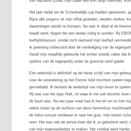
van Nazareth (zoals mijn vader een korf altijd noemde). Korf
Het jaar nadat we de Schenkeldijk-cup hadden gewonnen, geb
Bijna alle jongens uit mijn elftal groeiden, werden sterker, 
daarentegen eerder te krimpen. Nu was ik altijd al de kleins
twaalf werd, begon het een beetje zielig te worden. Bij EBOH
leeftijdsklassen, omdat toch niemand mijn leeftijd vermoedde.
ik jarenlang onbesuisd door de verdediging van de tegenpart
Vanaf mijn twaalfde gebeurde het echter steeds vaker dat ik
spelers van de tegenpartij onder de grasmat werd geplet.
Eén wedstrijd is definitief op de harde schijf van mijn geh
voor de verandering op het Eerste Veld mochten spelen tege
gevoetbald. Ik besloot de wedstrijd van mijn leven te spele
Hij was van het type Hulk, en waar ik me ook bevond: keer op
de buurt was. Na een paar maal had ik het lef om er met m
wekte louter op de lachlust van deze hersenloze machtswel
de halve minuut verdween ik naar het gras, mijn benen schop
oren. Het was niet de eerste keer dat ik zo getreiterd werd
van mijn tegenspelertjes te maken. Het voetbal werd harder