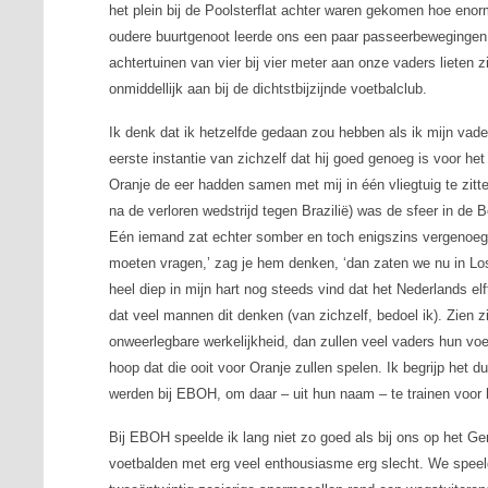
het plein bij de Poolsterflat achter waren gekomen hoe enor
oudere buurtgenoot leerde ons een paar passeerbewegingen, 
achtertuinen van vier bij vier meter aan onze vaders lieten
onmiddellijk aan bij de dichtstbijzijnde voetbalclub.
Ik denk dat ik hetzelfde gedaan zou hebben als ik mijn vad
eerste instantie van zichzelf dat hij goed genoeg is voor het
Oranje de eer hadden samen met mij in één vliegtuig te zitt
na de verloren wedstrijd tegen Brazilië) was de sfeer in de B
Eén iemand zat echter somber en toch enigszins vergenoegli
moeten vragen,’ zag je hem denken, ‘dan zaten we nu in Lo
heel diep in mijn hart nog steeds vind dat het Nederlands elf
dat veel mannen dit denken (van zichzelf, bedoel ik). Zien z
onweerlegbare werkelijkheid, dan zullen veel vaders hun vo
hoop dat die ooit voor Oranje zullen spelen. Ik begrijp het 
werden bij EBOH, om daar – uit hun naam – te trainen voor 
Bij EBOH speelde ik lang niet zo goed als bij ons op het Ge
voetbalden met erg veel enthousiasme erg slecht. We speel