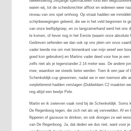
tweeëntwintig zesjarige spermacellen rond een wegstuiteren
waren wij, tot de scheidsrechter affloot en iedereen weer na
niveau van ons spel omhoog. Op straat hadden we inmiddel
schijnbewegingen geleerd, die we in het veld begonnen te ge
van onze leeftijdgroep, en zo langzamerhand werd het ons d
te komen, of liever nog in het Eerste (waarin onze absolute 
Gedreven oefenden we dan ook op ons plein om onze vaardig
vader leerde me om met binnenkant van mijn wreef een boogb
goed kon gebruiken) en Martins vader deed voor hoe je een sl
zelfs niet als je tegenstander 2.14 meter was. De andere jo
mee, waardoor we steeds beter werden. Toen ik een jaar 
Schenkeldijk-cup gewonnen, nadat we in een toernooi alle a
verpletterend hadden verslagen (Dubbeldam C2 maakten we 
nog altijd een beetje Pele.
Martin en ik zwierven vaak rond bij de Schenkeldijk. Som
De Regenboog tegen, die zich net als wij verveelden. Af en
flipperen of gazeuse te drinken, en ook drongen ze wel een
van De Regenboog. Ja, dat deden we dus niet, want voor je h