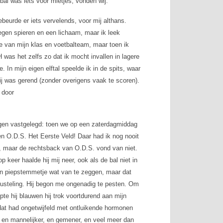
bal was iets voor mietjes, vonden wij.
eurde er iets vervelends, voor mij althans.
kregen spieren en een lichaam, maar ik leek
te van mijn klas en voetbalteam, maar toen ik
 was het zelfs zo dat ik mocht invallen in lagere
 In mijn eigen elftal speelde ik in de spits, waar
ij was gerend (zonder overigens vaak te scoren).
 door
eugen vastgelegd: toen we op een zaterdagmiddag
n O.D.S. Het Eerste Veld! Daar had ik nog nooit
n, maar de rechtsback van O.D.S. vond van niet.
 keer haalde hij mij neer, ook als de bal niet in
ijn piepstemmetje wat van te zeggen, maar dat
lusteling. Hij begon me ongenadig te pesten. Om
te hij blauwen hij trok voortdurend aan mijn
, dat had ongetwijfeld met ontluikende hormonen
, en mannelijker, en gemener, en veel meer dan