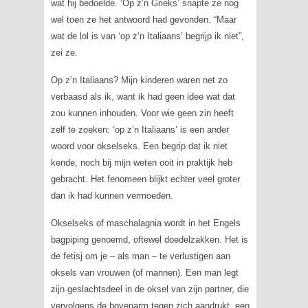
wat hij bedoelde. ‘Op z’n Grieks’ snapte ze nog
wel toen ze het antwoord had gevonden. “Maar
wat de lol is van ‘op z’n Italiaans’ begrijp ik niet”,
zei ze.
Op z’n Italiaans? Mijn kinderen waren net zo
verbaasd als ik, want ik had geen idee wat dat
zou kunnen inhouden. Voor wie geen zin heeft
zelf te zoeken: ‘op z’n Italiaans’ is een ander
woord voor okselseks. Een begrip dat ik niet
kende, noch bij mijn weten ooit in praktijk heb
gebracht. Het fenomeen blijkt echter veel groter
dan ik had kunnen vermoeden.
Okselseks of
maschalagnia
wordt in het Engels
bagpiping
genoemd, oftewel doedelzakken. Het is
de fetisj om je – als man – te verlustigen aan
oksels van vrouwen (of mannen). Een man legt
zijn geslachtsdeel in de oksel van zijn partner, die
vervolgens de bovenarm tegen zich aandrukt, een