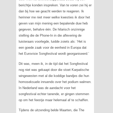
berichtje konden inspreken. Van te voren zei hij er
dan bij hoe we geacht werden te reageren. Ik
herinner me niet meer welke kwesties ik door het
geven van mijn mening een bepalende duw heb
gegeven, behalve één. De hilarisch onzinnige
stelling die de
Phone-In
in die aflevering de
luisteraars voorlegde, luidde zoiets als: ‘Het is
een goede zaak voor de eenheid in Europa dat
het Eurovisie Songfestival wordt georganiseerd.’
Dit was, meen ik, in de tijd dat het Songfestival
nog niet was gekaapt door die stoet Karpatische
wingewesten met al die koddige bandjes die hun
homoseksuele innuendo over het podium walmen.
In Nederland was de aandacht voor het
songfestival echter tanende, er gingen stemmen
op om het feestje maar helemaal af te schaffen.
Tijdens de uitzending belde Maarten, die
The