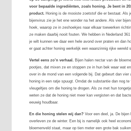
voor bepaalde ingrediënten, zoals honing. Je bent in 202
product.
Honing is de mooiste zoetstof die er bestaat. Als
bijenvirus zie je het ene wonder na het andere. Als vier bij
hoek, waarop ze in zeshoekjes naar elkaar toewerken richti
ze maken daarbij nooit fouten. We hebben in Nederland 361 
je wilt kunnen we daar een hele avond over praten en dan h
er gaat achter honing werkelijk een waanzinnig rijke wereld s
Vertel eens zo’n verhaal.
Bijen halen nectar van de bloeme
pootjes, dat mixen ze en stoppen ze in hun bek waar wat e
over in de mond van een volgende bij. Dat gebeurt dan vier á 
honing in een ratje spuugt. Omdat de substantie dan nog te
vleugeltjes om die honing te drogen. Als ze met hun tonget
weten ze dat de honing niet meer kan vergisten en dat bacte
eeuwig houdbaar.
En die honing stelen wij dan?
Voor een deel, ja. De bijen 
overleven ze de winter. Een bij is namelijk ook heel econom
bloemenveld staat, maar op tien meter een grote bak suikerw