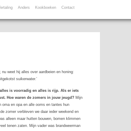
ertaling
Anders
Kookboeken
Contact
nu weet hij alles over aardbeien en honing:
tgekotst suikerwater.’
es is voorradig en alles is rijp. Als er iets
nslust. Hoe waren de zomers in jouw jeugd?
Mijn
ijn oma en opa en alle ooms en tantes hun
In de zomer verbleven we daar ieder weekend en
t was alleen maar hutten bouwen, bomen klimmen
 veel tenen zaten. Mijn vader was brandweerman