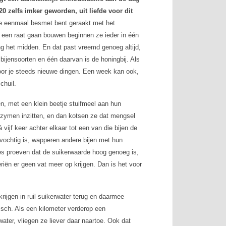
0 zelfs imker geworden, uit liefde voor dit
 je eenmaal besmet bent geraakt met het
en een raat gaan bouwen beginnen ze ieder in één
ng het midden. En dat past vreemd genoeg altijd,
bijensoorten en één daarvan is de honingbij. Als
oor je steeds nieuwe dingen. Een week kan ook,
chuil.
n, met een klein beetje stuifmeel aan hun
nzymen inzitten, en dan kotsen ze dat mengsel
vijf keer achter elkaar tot een van die bijen de
 vochtig is, wapperen andere bijen met hun
jes proeven dat de suikerwaarde hoog genoeg is,
riën er geen vat meer op krijgen. Dan is het voor
krijgen in ruil suikerwater terug en daarmee
isch. Als een kilometer verderop een
ater, vliegen ze liever daar naartoe. Ook dat