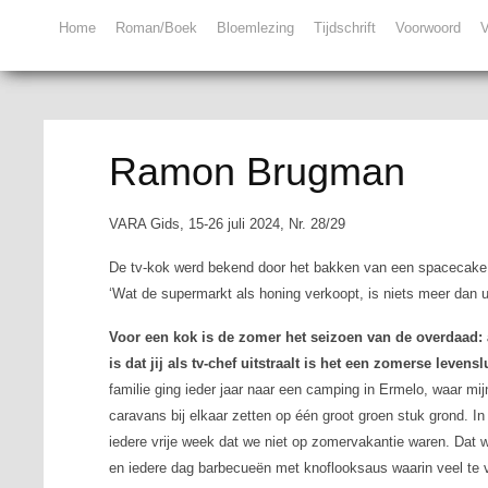
Home
Roman/Boek
Bloemlezing
Tijdschrift
Voorwoord
V
Ramon Brugman
VARA Gids, 15-26 juli 2024, Nr. 28/29
De tv-kok werd bekend door het bakken van een spacecake; 
‘Wat de supermarkt als honing verkoopt, is niets meer dan ui
Voor een kok is de zomer het seizoen van de overdaad: all
is dat jij als tv-chef uitstraalt is het een zomerse leve
familie ging ieder jaar naar een camping in Ermelo, waar m
caravans bij elkaar zetten op één groot groen stuk grond. 
iedere vrije week dat we niet op zomervakantie waren. Da
en iedere dag barbecueën met knoflooksaus waarin veel te