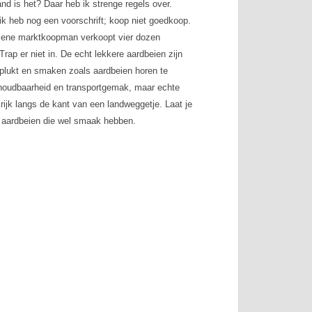
d is het? Daar heb ik strenge regels over.
 ik heb nog een voorschrift; koop niet goedkoop.
 De ene marktkoopman verkoopt vier dozen
 Trap er niet in. De echt lekkere aardbeien zijn
p geplukt en smaken zoals aardbeien horen te
houdbaarheid en transportgemak, maar echte
ijk langs de kant van een landweggetje. Laat je
t aardbeien die wel smaak hebben.