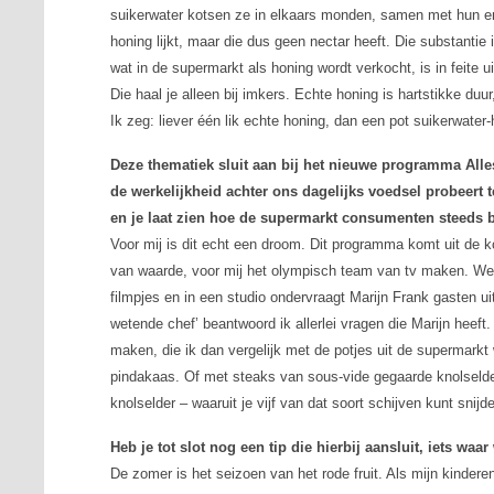
suikerwater kotsen ze in elkaars monden, samen met hun en
honing lijkt, maar die dus geen nectar heeft. Die substantie
wat in de supermarkt als honing wordt verkocht, is in feite 
Die haal je alleen bij imkers. Echte honing is hartstikke duu
Ik zeg: liever één lik echte honing, dan een pot suikerwater
Deze thematiek sluit aan bij het nieuwe programma
Alle
de werkelijkheid achter ons dagelijks voedsel probeert t
en je laat zien hoe de supermarkt consumenten steeds b
Voor mij is dit echt een droom. Dit programma komt uit de
van waarde
, voor mij het olympisch team van tv maken. W
filmpjes en in een studio ondervraagt Marijn Frank gasten uit
wetende chef’ beantwoord ik allerlei vragen die Marijn heeft
maken, die ik dan vergelijk met de potjes uit de supermarkt 
pindakaas. Of met steaks van sous-vide gegaarde knolselderi
knolselder – waaruit je vijf van dat soort schijven kunt snij
Heb je tot slot nog een tip die hierbij aansluit, iets w
De zomer is het seizoen van het rode fruit. Als mijn kindere