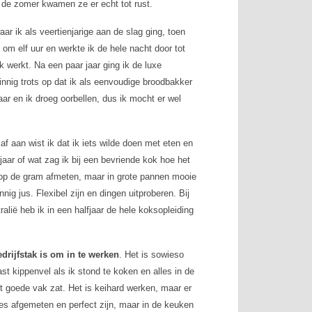
n de zomer kwamen ze er echt tot rust.
aar ik als veertienjarige aan de slag ging, toen
m elf uur en werkte ik de hele nacht door tot
k werkt. Na een paar jaar ging ik de luxe
innig trots op dat ik als eenvoudige broodbakker
ar en ik droeg oorbellen, dus ik mocht er wel
af aan wist ik dat ik iets wilde doen met eten en
 jaar of wat zag ik bij een bevriende kok hoe het
ot op de gram afmeten, maar in grote pannen mooie
ig jus. Flexibel zijn en dingen uitproberen. Bij
tralië heb ik in een halfjaar de hele koksopleiding
drijfstak is om in te werken
. Het is sowieso
ast kippenvel als ik stond te koken en alles in de
het goede vak zat. Het is keihard werken, maar er
lles afgemeten en perfect zijn, maar in de keuken