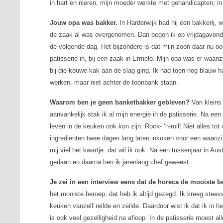
in hart en nieren, mijn moeder werkte met gehandicapten, i
Jouw opa was bakker.
In Harderwijk had hij een bakkerij, w
de zaak al was overgenomen. Dan begon ik op vrijdagavond o
de volgende dag. Het bijzondere is dat mijn zoon daar nu oo
patisserie in, bij een zaak in Ermelo. Mijn opa was er waanz
bij die kouwe kak aan de slag ging. Ik had toen nog blauw ha
werken, maar niet achter de toonbank staan.
Waarom ben je geen banketbakker gebleven?
Van kleins 
aanvankelijk stak ik al mijn energie in de patisserie. Na een
leven in de keuken ook kon zijn. Rock- ‘n-roll! Niet alles t
ingrediënten twee dagen lang laten inkoken voor een waanzinn
mij viel het kwartje: dat wil ik ook. Na een tussenjaar in Aus
gedaan en daarna ben ik jarenlang chef geweest.
Je zei in een interview eens dat de horeca de mooiste be
het mooiste beroep, dat heb ik altijd gezegd. Ik kreeg steev
keuken vanzelf reilde en zeilde. Daardoor wist ik dat ik in 
is ook veel gezelligheid na afloop. In de patisserie moest a