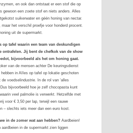
zymen, en ook dan ontstaat er een stof die op
 is gewoon een zoete stof en niets anders. Alles
uitgekotst suikerwater en géén honing van nectar.
r, maar het verschil proefje voor honderd procent.
-honing uit de supermarkt.
s op tafel
waarin een team van deskundigen
e ontrafelen. Jij bent de chefkok van de show
edot, bijvoorbeeld als het om honing gaat.
 koker van de mensen achter
De keuringsdienst
e hebben in
AIIes op tafel
op lokatie geschoten
 de voedselindustrie. In de rol van ‘alles
. Dus bijvoorbeeld hoe je zelf chocopasta kunt
waarin veel palmolie is verwerkt. Hetzelfde met
j voor € 3,50 per lap, terwijl een rauwe
den – slechts iets meer dan een euro kost.
aar we in de zomer wat aan hebben?
Aardbeien!
n aardbeien in de supermarkt zien liggen