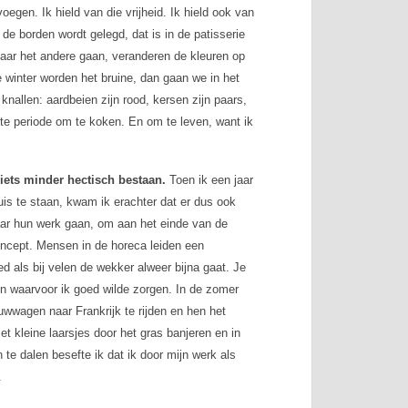
egen. Ik hield van die vrijheid. Ik hield ook van
e borden wordt gelegd, dat is in de patisserie
aar het andere gaan, veranderen de kleuren op
e winter worden het bruine, dan gaan we in het
 knallen: aardbeien zijn rood, kersen zijn paars,
ste periode om te koken. En om te leven, want ik
 iets minder hectisch bestaan.
Toen ik een jaar
nuis te staan, kwam ik erachter dat er dus ook
aar hun werk gaan, om aan het einde van de
ncept. Mensen in de horeca leiden een
ed als bij velen de wekker alweer bijna gaat. Je
in waarvoor ik goed wilde zorgen. In de zomer
uwwagen naar Frankrijk te rijden en hen het
et kleine laarsjes door het gras banjeren en in
 te dalen besefte ik dat ik door mijn werk als
.