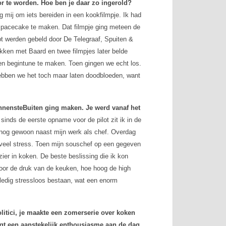
tor te worden. Hoe ben je daar zo ingerold?
 mij om iets bereiden in een kookfilmpje. Ik had
n spacecake te maken. Dat filmpje ging meteen de
pt werden gebeld door De Telegraaf, Spuiten &
ken met Baard en twee filmpjes later belde
n begintune te maken. Toen gingen we echt los.
hebben we het toch maar laten doodbloeden, want
nnensteBuiten
ging maken. Je werd vanaf het
inds de eerste opname voor de pilot zit ik in de
 nog gewoon naast mijn werk als chef. Overdag
e veel stress. Toen mijn souschef op een gegeven
zier in koken. De beste beslissing die ik kon
voor de druk van de keuken, hoe hoog de high
lledig stressloos bestaan, wat een enorm
olitici, je maakte een zomerserie over koken
egt een aanstekelijk enthousiasme aan de dag