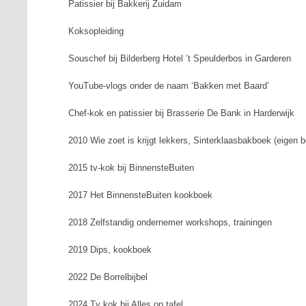
Patissier bij Bakkerij Zuidam
Koksopleiding
Souschef bij Bilderberg Hotel ’t Speulderbos in Garderen
YouTube-vlogs onder de naam ‘Bakken met Baard’
Chef-kok en patissier bij Brasserie De Bank in Harderwijk
2010
Wie zoet is krijgt lekkers
, Sinterklaasbakboek (eigen b
2015 tv-kok bij
BinnensteBuiten
2017 Het BinnensteBuiten kookboek
2018 Zelfstandig ondernemer workshops, trainingen
2019
Dips
, kookboek
2022 De Borrelbijbel
2024 Tv kok bij
Alles op tafel