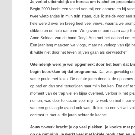
Je verliet uiteindelijk de horeca om tv-chef en presenta
Begin 2000 kocht een vriend van mij een camera en hij vroeg
twee wietplantjes in mijn tuin staan, dus ik stelde voor ee
hele wereld over en kreeg heel veel views, waarna we prom
slikken en de hele rambam. We gaven er een naam aan) Bak
Anne Soldaat van de band Daryll-Ann met het aanbod om ee
Een jaar lang maakten we vlogs, maar na verloop van tijd 
ik wilde niet door het leven blijven gaan als die’wietchef’.
Uiteindelijk werd je wel opgemerkt door het team dat
Bi
begin betrokken bij dat programma.
Dat was geweldig en s
vaste poule met koks. De eerste jaren deed ik de opnames
op pad en dan snel terugrijden naar mijn keuken. Dat gaf t
moment van de trap viel en bijna overleed, verloor ik het ple
nemen, was door te kiezen voor mijn tv-werk en niet meer 
van een geslaagde avond ook was. Ik leid nu een vrijwel vo
contrast is met al die jaren achter de kachel.
Jouw tv-werk bracht je op veel plekken, je kookte met p
op de camping, je werkt veel met lokale producten en l