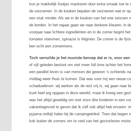
kun je makkelijk foutjes maskeren door extra smaak toe te vo
de seizoenen. In de keuken bepalen de seizoenen wat er op d
een stuk minder. Als we in de keuken van het ene seizoen n
de borden. In het najaar gaan we naar donkere kleuren, in d
voorjaar naar lichtere ingrediënten en in de zomer begint het
tomaten vlammen, spinazie is felgroen. De zomer is de fijn
ben echt een zomermens.
Toch verruilde je het mooiste beroep dat er is, voor een
of vijf geleden besloot om niet meer full time achter het for
een parallel leven is van mensen die gewoon ’s ochtends n
middag weer thuis te komen. Dat was voor mij een nieuw co
schaduwleven: wij werken als de rest vrij is, wij gaan naar b
kunt heel erg opgaan in deze wereld, maar ik kreeg een gez
was het altijd geweldig om met onze drie kinderen in een vo
vakantiegevoel te geven dat ik zelf ook altijd heb ervaren: m
pyjama ontbijt halen bij de campingwinkel. Toen dat begon in
kok buiten de zomers om te veel van het gezinsleven miste