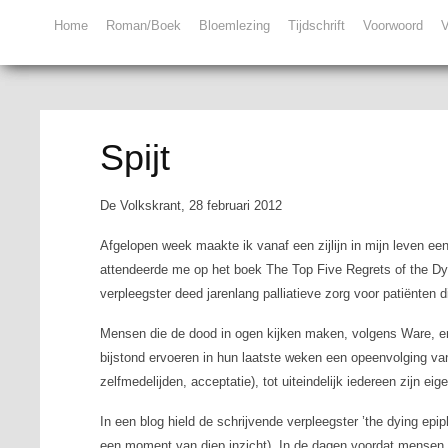
Home
Roman/Boek
Bloemlezing
Tijdschrift
Voorwoord
V
Spijt
De Volkskrant, 28 februari 2012
Afgelopen week maakte ik vanaf een zijlijn in mijn leven een
attendeerde me op het boek
The Top Five Regrets of the Dy
verpleegster deed jarenlang palliatieve zorg voor patiënten 
Mensen die de dood in ogen kijken maken, volgens Ware, en
bijstond ervoeren in hun laatste weken een opeenvolging va
zelfmedelijden, acceptatie), tot uiteindelijk iedereen zijn ei
In een blog hield de schrijvende verpleegster ’the dying epip
een moment van diep inzicht). In de dagen voordat mensen s