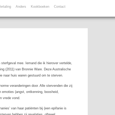
ertaling
Anders
Kookboeken
Contact
 sterfgeval mee. Iemand die ik hierover vertelde,
ing
(2011) van Bronnie Ware. Deze Australische
die naar huis waren gestuurd om te sterven.
orme veranderingen door. Alle stervenden die zij
n emoties (angst, ontkenning, boosheid,
gen vrede vond.
hanies’ van haar patiënten bij (een epifanie is
terven hebben zij revelaties, oftewel