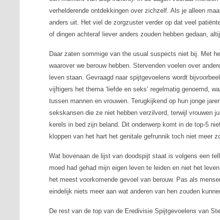
verhelderende ontdekkingen over zichzelf. Als je alleen maar 
anders uit. Het viel de zorgzuster verder op dat veel patiën
of dingen achteraf liever anders zouden hebben gedaan, alt
Daar zaten sommige van
the usual suspects
niet bij. Met 
waarover we berouw hebben. Stervenden voelen over andere 
leven staan. Gevraagd naar spijtgevoelens wordt bijvoorbe
vijftigers het thema ‘liefde en seks’ regelmatig genoemd, waa
tussen mannen en vrouwen. Terugkijkend op hun jonge jaren
sekskansen die ze niet hebben verzilverd, terwijl vrouwen j
kerels in bed zijn beland. Dit onderwerp komt in de top-5 nie
kloppen van het hart het genitale gefrunnik toch niet meer zo
Wat bovenaan de lijst van doodspijt staat is volgens een tel
moed had gehad mijn eigen leven te leiden en niet het leven 
het meest voorkomende gevoel van berouw. Pas als mensen 
eindelijk niets meer aan wat anderen van hen zouden kunne
De rest van de top van de Eredivisie Spijtgevoelens van Ste