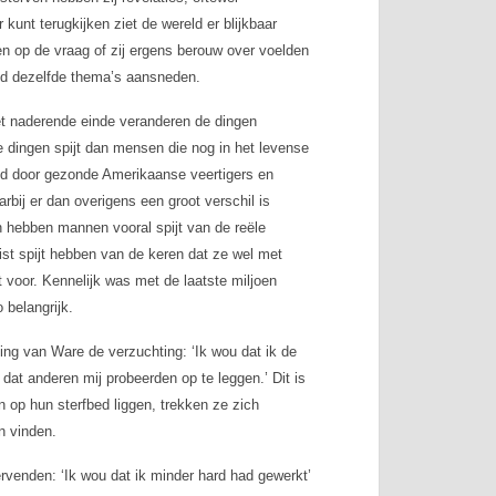
kunt terugkijken ziet de wereld er blijkbaar
ten op de vraag of zij ergens berouw over voelden
ijd dezelfde thema’s aansneden.
het naderende einde veranderen de dingen
dingen spijt dan mensen die nog in het levense
eld door gezonde Amerikaanse veertigers en
rbij er dan overigens een groot verschil is
 hebben mannen vooral spijt van de reële
uist spijt hebben van de keren dat ze wel met
t voor. Kennelijk was met de laatste miljoen
 belangrijk.
ling van Ware de verzuchting: ‘Ik wou dat ik de
dat anderen mij probeerden op te leggen.’ Dit is
op hun sterfbed liggen, trekken ze zich
n vinden.
rvenden: ‘Ik wou dat ik minder hard had gewerkt’