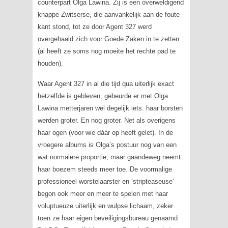
counterpart Olga Lawina. Zij is een overweldigend
knappe Zwitserse, die aanvankelijk aan de foute
kant stond, tot ze door Agent 327 werd
overgehaald zich voor Goede Zaken in te zetten
(al heeft ze soms nog moeite het rechte pad te
houden).
Waar Agent 327 in al die tijd qua uiterlijk exact
hetzelfde is gebleven, gebeurde er met Olga
Lawina metterjaren wel degelijk iets: haar borsten
werden groter. En nog groter. Net als overigens
haar ogen (voor wie dáár op heeft gelet). In de
vroegere albums is Olga’s postuur nog van een
wat normalere proportie, maar gaandeweg neemt
haar boezem steeds meer toe. De voormalige
professioneel worstelaarster en ‘stripteaseuse’
begon ook meer en meer te spelen met haar
voluptueuze uiterlijk en wulpse lichaam, zeker
toen ze haar eigen beveiligingsbureau genaamd