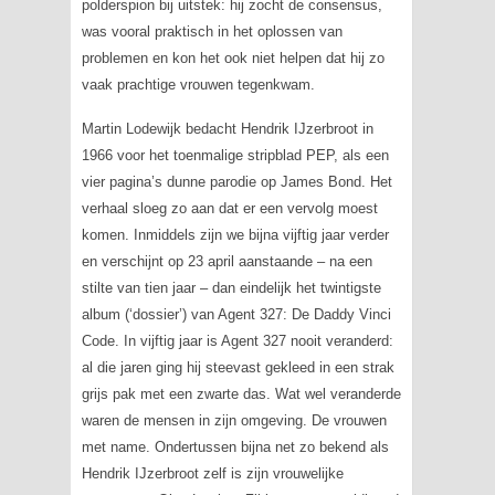
polderspion bij uitstek: hij zocht de consensus,
was vooral praktisch in het oplossen van
problemen en kon het ook niet helpen dat hij zo
vaak prachtige vrouwen tegenkwam.
Martin Lodewijk bedacht Hendrik IJzerbroot in
1966 voor het toenmalige stripblad PEP, als een
vier pagina’s dunne parodie op James Bond. Het
verhaal sloeg zo aan dat er een vervolg moest
komen. Inmiddels zijn we bijna vijftig jaar verder
en verschijnt op 23 april aanstaande – na een
stilte van tien jaar – dan eindelijk het twintigste
album (‘dossier’) van Agent 327:
De Daddy Vinci
Code
. In vijftig jaar is Agent 327 nooit veranderd:
al die jaren ging hij steevast gekleed in een strak
grijs pak met een zwarte das. Wat wel veranderde
waren de mensen in zijn omgeving. De vrouwen
met name. Ondertussen bijna net zo bekend als
Hendrik IJzerbroot zelf is zijn vrouwelijke