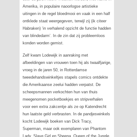
Amerika, in populaire naoorlogse artistieke
uitingen in de regel bloedmooi en vaak in een half
ontklede staat weergegeven, terwijl zij (ik citeer
Habraken) ‘in verhalend opzicht de functie hadden
van blindedarm’. In de zin dat zij probleemloos
konden worden gemist.
Zelf kwam Lodewijk in aanraking met
afbeeldingen van vrouwen toen hij als twaalfjarige,
vroeg in de jaren 50, in Rotterdamse
tweedehandswinkeltjes stapels comics ontdekte
die Amerikaanse zeelui hadden verpatst. De
scheepsmannen verkochten hun van thuis
meegenomen pocketboekjes en stripverhalen
voor een extra zakcentje als ze op Katendrecht
hun laatste geld verbrasten. In de pandjeswinkels
kocht Lodewijk boeken van
Dick Tracy,
Superman
, maar ook exemplaren van
Phantom
Lady, Slave Girl
en
Sheena, Queen of the Jungle
,