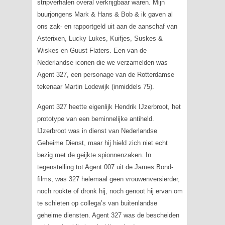
stripverhalen overal verkrijgbaar waren. Mijn
buurjongens Mark & Hans & Bob & ik gaven al
ons zak- en rapportgeld uit aan de aanschaf van
Asterixen, Lucky Lukes, Kuifjes, Suskes &
Wiskes en Guust Flaters
. Een van de
Nederlandse iconen die we verzamelden was
Agent 327, een personage van de Rotterdamse
tekenaar Martin Lodewijk (inmiddels 75).
Agent 327 heette eigenlijk Hendrik IJzerbroot, het
prototype van een beminnelijke antiheld.
IJzerbroot was in dienst van Nederlandse
Geheime Dienst, maar hij hield zich niet echt
bezig met de geijkte spionnenzaken. In
tegenstelling tot Agent 007 uit de
James Bond
-
films, was 327 helemaal geen vrouwenversierder,
noch rookte of dronk hij, noch genoot hij ervan om
te schieten op collega’s van buitenlandse
geheime diensten. Agent 327 was de bescheiden