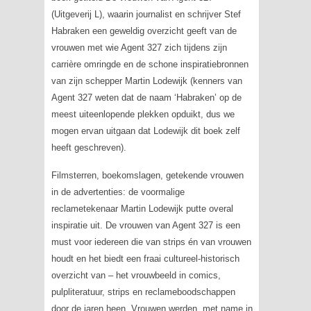
(Uitgeverij L), waarin journalist en schrijver Stef
Habraken een geweldig overzicht geeft van de
vrouwen met wie Agent 327 zich tijdens zijn
carrière omringde en de schone inspiratiebronnen
van zijn schepper Martin Lodewijk (kenners van
Agent 327
weten dat de naam ‘Habraken’ op de
meest uiteenlopende plekken opduikt, dus we
mogen ervan uitgaan dat Lodewijk dit boek zelf
heeft geschreven).
Filmsterren, boekomslagen, getekende vrouwen
in de advertenties: de voormalige
reclametekenaar Martin Lodewijk putte overal
inspiratie uit.
De vrouwen van Agent 327
is een
must voor iedereen die van strips én van vrouwen
houdt en het biedt een fraai cultureel-historisch
overzicht van – het vrouwbeeld in comics,
pulpliteratuur, strips en reclameboodschappen
door de jaren heen. Vrouwen werden, met name in