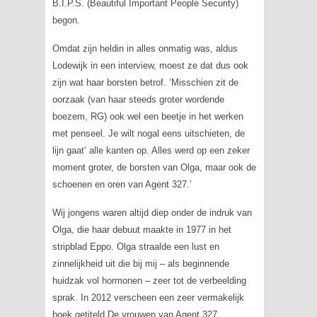
B.I.P.S. (Beautiful Important People Security)
begon.
Omdat zijn heldin in alles onmatig was, aldus
Lodewijk in een interview, moest ze dat dus ook
zijn wat haar borsten betrof. ‘Misschien zit de
oorzaak (van haar steeds groter wordende
boezem,
RG
) ook wel een beetje in het werken
met penseel. Je wilt nogal eens uitschieten, de
lijn gaat’ alle kanten op. Alles werd op een zeker
moment groter, de borsten van Olga, maar ook de
schoenen en oren van Agent 327.’
Wij jongens waren altijd diep onder de indruk van
Olga, die haar debuut maakte in 1977 in het
stripblad
Eppo
. Olga straalde een lust en
zinnelijkheid uit die bij mij – als beginnende
huidzak vol hormonen – zeer tot de verbeelding
sprak. In 2012 verscheen een zeer vermakelijk
boek getiteld
De vrouwen van Agent 327