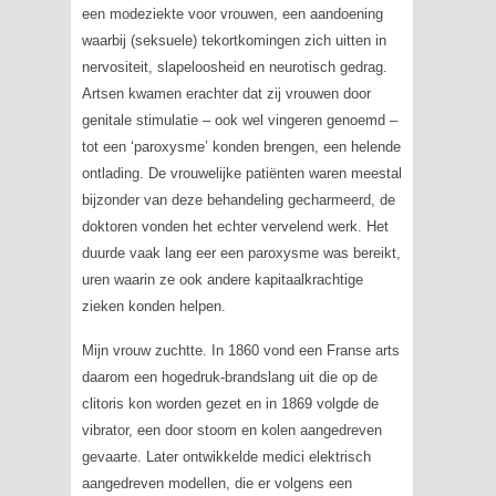
een modeziekte voor vrouwen, een aandoening
waarbij (seksuele) tekortkomingen zich uitten in
nervositeit, slapeloosheid en neurotisch gedrag.
Artsen kwamen erachter dat zij vrouwen door
genitale stimulatie – ook wel vingeren genoemd –
tot een ‘paroxysme’ konden brengen, een helende
ontlading. De vrouwelijke patiënten waren meestal
bijzonder van deze behandeling gecharmeerd, de
doktoren vonden het echter vervelend werk. Het
duurde vaak lang eer een paroxysme was bereikt,
uren waarin ze ook andere kapitaalkrachtige
zieken konden helpen.
Mijn vrouw zuchtte. In 1860 vond een Franse arts
daarom een hogedruk-brandslang uit die op de
clitoris kon worden gezet en in 1869 volgde de
vibrator, een door stoom en kolen aangedreven
gevaarte. Later ontwikkelde medici elektrisch
aangedreven modellen, die er volgens een