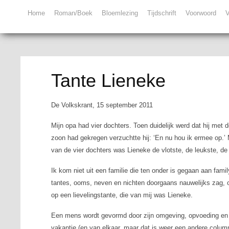
Home
Roman/Boek
Bloemlezing
Tijdschrift
Voorwoord
V
Tante Lieneke
De Volkskrant, 15 september 2011
Mijn opa had vier dochters. Toen duidelijk werd dat hij met
zoon had gekregen verzuchtte hij: ‘En nu hou ik ermee op.’
van de vier dochters was Lieneke de vlotste, de leukste, de
Ik kom niet uit een familie die ten onder is gegaan aan
fami
tantes, ooms, neven en nichten doorgaans nauwelijks zag, o
op een lievelingstante, die van mij was Lieneke.
Een mens wordt gevormd door zijn omgeving, opvoeding en e
vakantie (en van elkaar, maar dat is weer een andere colum