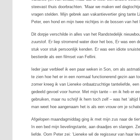
steevast thuis doorbrachten. ‘Maar we maken wel dagtochtj
vragen stelden. Mijn gebrek aan vakantievertier ging tante 
Peter, een hond en mijn twee nichtjes in de bossen van het
Dit dorpje verschilde in alles van het Randstedelijk nieuw
zuurstof. Er liep stromend water door het bos, Er was een d
stuk voor stuk persoonlijk kenden. Er was een idiote snuist
bestierde als een filmset van Fellini.
Ieder jaar verbleef ik een paar weken in Son, om als astmat
te zien hoe het er in een normaal functionerend gezin aan to
zomer kreeg ik van Lieneke onbaatzuchtige tanteliefde, een 
gedeeld gevoel voor humor. Met mijn tante – en ik heb er e
gebruiken, maar nu schrijf ik hem toch zelf – was het ‘altijd
man weet hoe aangenaam het is als een vrouw om je schate
Afgelopen maandagmiddag ging ik met mijn zus naar de tien
In een bed mijn lievelingstante, aan draadjes en slangen. Z
liefde. Oom Peter zei: ‘Lieneke wil de regisseur van haar lev