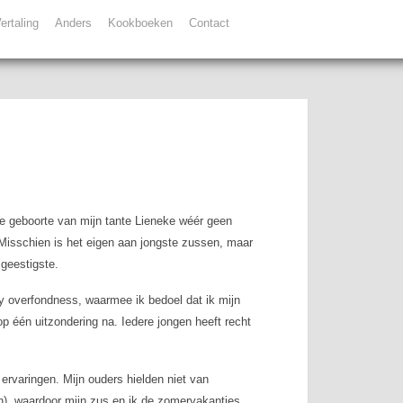
ertaling
Anders
Kookboeken
Contact
 de geboorte van mijn tante Lieneke wéér geen
 Misschien is het eigen aan jongste zussen, maar
 geestigste.
ly overfondness
, waarmee ik bedoel dat ik mijn
p één uitzondering na. Iedere jongen heeft recht
rvaringen. Mijn ouders hielden niet van
n), waardoor mijn zus en ik de zomervakanties