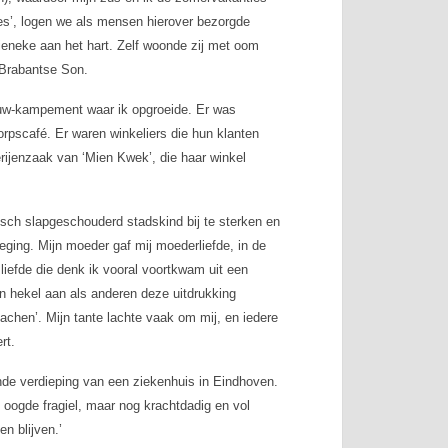
es’, logen we als mensen hierover bezorgde
Lieneke aan het hart. Zelf woonde zij met oom
 Brabantse Son.
bouw-kampement waar ik opgroeide. Er was
orpscafé. Er waren winkeliers die hun klanten
erijenzaak van ‘Mien Kwek’, die haar winkel
isch slapgeschouderd stadskind bij te sterken en
eging. Mijn moeder gaf mij moederliefde, in de
liefde die denk ik vooral voortkwam uit een
en hekel aan als anderen deze uitdrukking
 lachen’. Mijn tante lachte vaak om mij, en iedere
rt.
de verdieping van een ziekenhuis in Eindhoven.
e oogde fragiel, maar nog krachtdadig en vol
en blijven.’