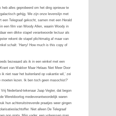
k heb alles geprobeerd om het ding opnieuw te
galactisch gehijg. We zijn onze levenslijn met
rt een
Telegraaf
gekocht, samen met een
Herald
p in een film van Woody Allen, waarin Woody in
daar een dikke stapel verantwoorde lectuur als
pster rekent de stapel plichtmatig af maar van
inkel schalt:
‘Harry! How much is this copy of
teeds bezwaard als ik in een winkel met een
de Krant van Wakker Maar Helaas Niet Meer Door
k niet naar het buitenland op vakantie wil,’ zei
te moeten lezen. Ik ben toch geen masochist?’
e
Vrij Nederland
-tekenaar Jaap Vegter, dat begon
ede Wereldoorlog medeverantwoordelijk waren
euk hun achteruitstrevende praatjes weer gingen
arisatieslachtoffer. Niet alleen
De Telegraaf
ep non grata. Mijn vader, een volwassen man,