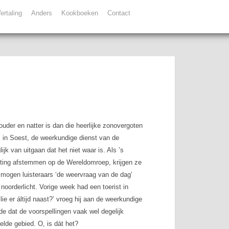
ertaling
Anders
Kookboeken
Contact
der en natter is dan die heerlijke zonovergoten
 in Soest, de weerkundige dienst van de
k van uitgaan dat het niet waar is. Als ’s
hting afstemmen op de Wereldomroep, krijgen ze
t mogen luisteraars ‘de weervraag van de dag’
noorderlicht. Vorige week had een toerist in
ie er áltijd naast?’ vroeg hij aan de weerkundige
de dat de voorspellingen vaak wel degelijk
pelde gebied. O, is dát het?