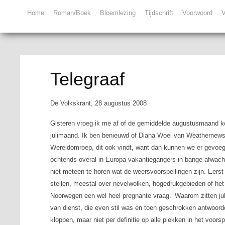
Home
Roman/Boek
Bloemlezing
Tijdschrift
Voorwoord
V
Telegraaf
De Volkskrant, 28 augustus 2008
Gisteren vroeg ik me af of de gemiddelde augustusmaand kou
julimaand. Ik ben benieuwd of Diana Woei van Weathernews
Wereldomroep, dit ook vindt, want dan kunnen we er gevoeglij
ochtends overal in Europa vakantiegangers in bange afwac
niet meteen te horen wat de weersvoorspellingen zijn. Eers
stellen, meestal over nevelwolken, hogedrukgebieden of het 
Noorwegen een wel heel pregnante vraag. ‘Waarom zitten jull
van dienst, die even stil was en toen geschrokken antwoord
kloppen, maar niet per definitie op alle plekken in het voors