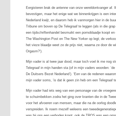
Eergisteren brak de antenne van onze wereldontvanger af. I
bevestigen, maar het enige wat we binnenkrijgen is een inter
Nederland kwijt, en daarom heb ik vanmorgen hier in de buu
Tribune
om boven op
De Telegraaf
te leggen (als in die gra
een tijdschriftenhandel besmuikt een pornoblaadje koopt en 
The Washington Post
en
The New Yorker
op legt; de verkoo
het vieze blaadje weet ze de prijs niet, waarna ze door de w
Orgasm?
‘).
Mijn vader is al twee jaar dood, maar toch voel ik me nog s
Telegraaf
in mijn handen sta (of in mijn vaders woorden: ‘
De Duitsers Bezet Nederland’). ‘Een van de redenen waarom i
mijn vader soms, ‘is dat ik geen zin heb om een Telegraaf 
Mijn vader had iets weg van een personage van de vroeger
te schuimbekken zodra het ging over kranten die in de Twe
voor het afvoeren van mensen, maar die na de oorlog doodl
verspreiden. Ik noem mezelf weleens een tweedegeneratiepol
was bij ons een verboden krant, ook de
TROS
was een omro