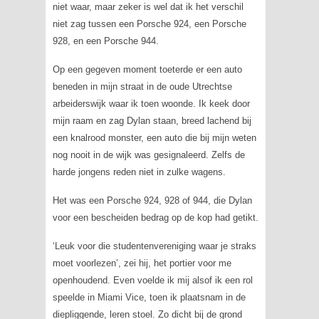
niet waar, maar zeker is wel dat ik het verschil
niet zag tussen een Porsche 924, een Porsche
928, en een Porsche 944.
Op een gegeven moment toeterde er een auto
beneden in mijn straat in de oude Utrechtse
arbeiderswijk waar ik toen woonde. Ik keek door
mijn raam en zag Dylan staan, breed lachend bij
een knalrood monster, een auto die bij mijn weten
nog nooit in de wijk was gesignaleerd. Zelfs de
harde jongens reden niet in zulke wagens.
Het was een Porsche 924, 928 of 944, die Dylan
voor een bescheiden bedrag op de kop had getikt.
‘Leuk voor die studentenvereniging waar je straks
moet voorlezen’, zei hij, het portier voor me
openhoudend. Even voelde ik mij alsof ik een rol
speelde in Miami Vice, toen ik plaatsnam in de
diepliggende, leren stoel. Zo dicht bij de grond