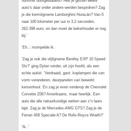
nummer doorgebladerd? Heb je gezien welke
auto’s daar onder andere werden besproken? Zag
je die kermitgroene Lamborghini Huracán? Van 0
naar 100 kilometer per uur in 3,2 seconden.
262.398 euro, en dan moet de bekerhouder er nog
bij.’
‘Eh..: mompelde ik.
‘Zag je ook die olijfgroene Bentley EXP 10 Speed
Slx?’ ging Dylan verder, uit zijn hoofd, als een
echte autist. ‘Verdraaid, gast: koplampen die van
vorm veranderen, deurpanelen van bewerkt
kersenhout. En zag je even verderop de Chevrolet
Corvette Z06? Amerikaans, maar heerlijk. Een
auto die alle natuurkundige wetten aan z’n laars
lapt. Zag je de Mercedes-AMG GTS? Zag je de
Ferrari 458 Speciale A? De Rolls-Royce Wraith?’
‘Ik..’