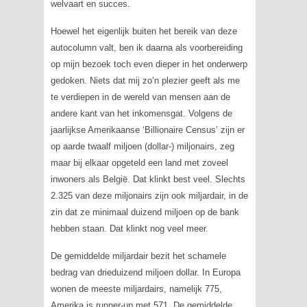
welvaart en succes.
Hoewel het eigenlijk buiten het bereik van deze
autocolumn valt, ben ik daarna als voorbereiding
op mijn bezoek toch even dieper in het onderwerp
gedoken. Niets dat mij zo’n plezier geeft als me
te verdiepen in de wereld van mensen aan de
andere kant van het inkomensgat. Volgens de
jaarlijkse Amerikaanse ‘Billionaire Census’ zijn er
op aarde twaalf miljoen (dollar-) miljonairs, zeg
maar bij elkaar opgeteld een land met zoveel
inwoners als België. Dat klinkt best veel. Slechts
2.325 van deze miljonairs zijn ook miljardair, in de
zin dat ze minimaal duizend miljoen op de bank
hebben staan. Dat klinkt nog veel meer.
De gemiddelde miljardair bezit het schamele
bedrag van drieduizend miljoen dollar. In Europa
wonen de meeste miljardairs, namelijk 775,
Amerika is runner-up met 571. De gemiddelde