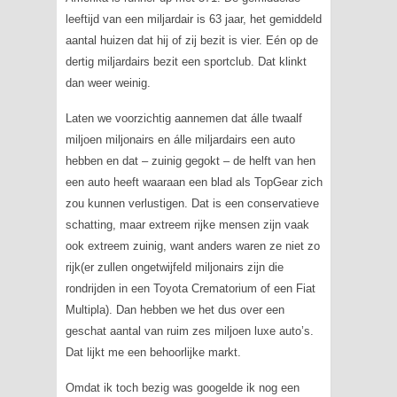
leeftijd van een miljardair is 63 jaar, het gemiddeld
aantal huizen dat hij of zij bezit is vier. Eén op de
dertig miljardairs bezit een sportclub. Dat klinkt
dan weer weinig.
Laten we voorzichtig aannemen dat álle twaalf
miljoen miljonairs en álle miljardairs een auto
hebben en dat – zuinig gegokt – de helft van hen
een auto heeft waaraan een blad als TopGear zich
zou kunnen verlustigen. Dat is een conservatieve
schatting, maar extreem rijke mensen zijn vaak
ook extreem zuinig, want anders waren ze niet zo
rijk(er zullen ongetwijfeld miljonairs zijn die
rondrijden in een Toyota Crematorium of een Fiat
Multipla). Dan hebben we het dus over een
geschat aantal van ruim zes miljoen luxe auto’s.
Dat lijkt me een behoorlijke markt.
Omdat ik toch bezig was googelde ik nog een