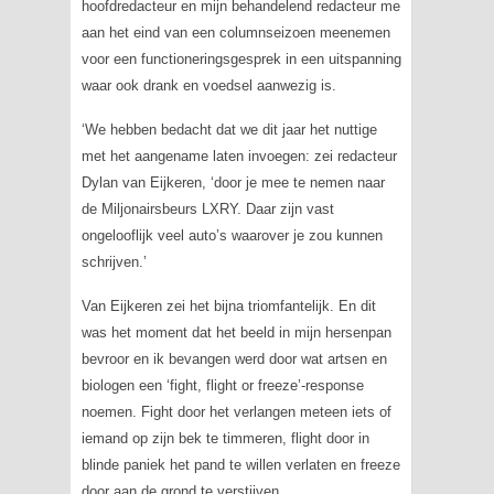
hoofdredacteur en mijn behandelend redacteur me
aan het eind van een columnseizoen meenemen
voor een functioneringsgesprek in een uitspanning
waar ook drank en voedsel aanwezig is.
‘We hebben bedacht dat we dit jaar het nuttige
met het aangename laten invoegen: zei redacteur
Dylan van Eijkeren, ‘door je mee te nemen naar
de Miljonairsbeurs LXRY. Daar zijn vast
ongelooflijk veel auto’s waarover je zou kunnen
schrijven.’
Van Eijkeren zei het bijna triomfantelijk. En dit
was het moment dat het beeld in mijn hersenpan
bevroor en ik bevangen werd door wat artsen en
biologen een ‘fight, flight or freeze’-response
noemen. Fight door het verlangen meteen iets of
iemand op zijn bek te timmeren, flight door in
blinde paniek het pand te willen verlaten en freeze
door aan de grond te verstijven.