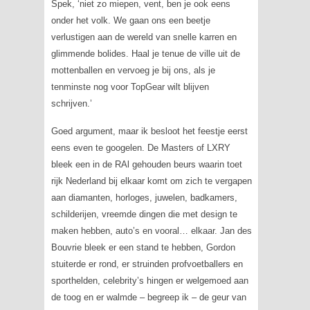
Spek, ‘niet zo miepen, vent, ben je ook eens
onder het volk. We gaan ons een beetje
verlustigen aan de wereld van snelle karren en
glimmende bolides. Haal je tenue de ville uit de
mottenballen en vervoeg je bij ons, als je
tenminste nog voor TopGear wilt blijven
schrijven.’
Goed argument, maar ik besloot het feestje eerst
eens even te googelen. De Masters of LXRY
bleek een in de RAl gehouden beurs waarin toet
rijk Nederland bij elkaar komt om zich te vergapen
aan diamanten, horloges, juwelen, badkamers,
schilderijen, vreemde dingen die met design te
maken hebben, auto’s en vooral… elkaar. Jan des
Bouvrie bleek er een stand te hebben, Gordon
stuiterde er rond, er struinden profvoetballers en
sporthelden, celebrity’s hingen er welgemoed aan
de toog en er walmde – begreep ik – de geur van