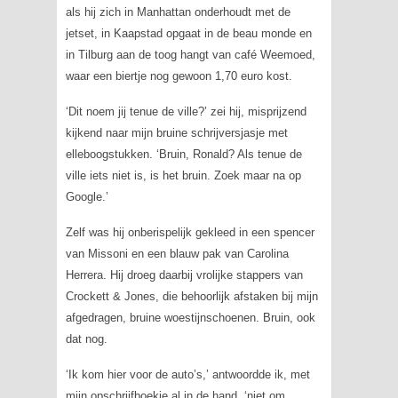
als hij zich in Manhattan onderhoudt met de
jetset, in Kaapstad opgaat in de beau monde en
in Tilburg aan de toog hangt van café Weemoed,
waar een biertje nog gewoon 1,70 euro kost.
‘Dit noem jij tenue de ville?’ zei hij, misprijzend
kijkend naar mijn bruine schrijversjasje met
elleboogstukken. ‘Bruin, Ronald? Als tenue de
ville iets niet is, is het bruin. Zoek maar na op
Google.’
Zelf was hij onberispelijk gekleed in een spencer
van Missoni en een blauw pak van Carolina
Herrera. Hij droeg daarbij vrolijke stappers van
Crockett & Jones, die behoorlijk afstaken bij mijn
afgedragen, bruine woestijnschoenen. Bruin, ook
dat nog.
‘Ik kom hier voor de auto’s,’ antwoordde ik, met
mijn opschrijfboekje al in de hand, ‘niet om