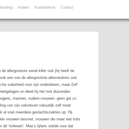
ertaling
Anders
Kookboeken
Contact
 de allergrootste
serial killer
ooit (hij heeft de
ok een van de allergrootste allesneukers ooit.
sche soberheid voor zijn onderdanen, maar Zelf
reetgelagen en deed hij het met duizenden
 jongens, mannen, oudere vrouwen: geen gat zo
ing van zijn seksleven natuurlijk zelf moet
k al snel meerdere geslachtsziektes op. Hij
 vele vrouwen besmet, vrouwen die maar wat trots
it ’trofeeën’. Mao’s lijfarts stelde voor dat