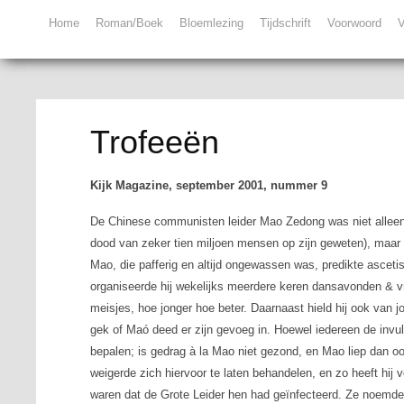
Home
Roman/Boek
Bloemlezing
Tijdschrift
Voorwoord
V
Trofeeën
Kijk Magazine, september 2001, nummer 9
De Chinese communisten leider Mao Zedong was niet alleen
dood van zeker tien miljoen mensen op zijn geweten), maar o
Mao, die pafferig en altijd ongewassen was, predikte asceti
organiseerde hij wekelijks meerdere keren dansavonden & v
meisjes, hoe jonger hoe beter. Daarnaast hield hij ook van
gek of Maó deed er zijn gevoeg in. Hoewel iedereen de invull
bepalen; is gedrag à la Mao niet gezond, en Mao liep dan oo
weigerde zich hiervoor te laten behandelen, en zo heeft hij
waren dat de Grote Leider hen had geïnfecteerd. Ze noemden d