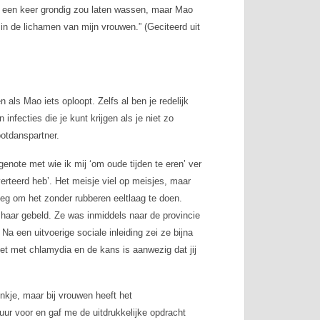
al een keer grondig zou laten wassen, maar Mao
in de lichamen van mijn vrouwen.” (Geciteerd uit
als Mao iets oploopt. Zelfs al ben je redelijk
 infecties die je kunt krijgen als je niet zo
otdanspartner.
enote met wie ik mij ‘om oude tijden te eren’ ver
verteerd heb’. Het meisje viel op meisjes, maar
eg om het zonder rubberen eeltlaag te doen.
or haar gebeld. Ze was inmiddels naar de provincie
Na een uitvoerige sociale inleiding zei ze bijna
met met chlamydia en de kans is aanwezig dat jij
kje, maar bij vrouwen heeft het
uur voor en gaf me de uitdrukkelijke opdracht