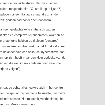
 naar de dokter te sturen. Dat was niet zo
iden, reageerde bits: ‘O, sta ik op je lijstje?’).
gelopen bij een Italiaanse man die zij in de
 kort’ gedaan had zonder een condoom.
n een geslachtziekte statistisch gezien
e grafieken en complexe rekensommen kwamen ze
r grote kans hebben op druipers (gonorroe),
r hun andere resultaat wel, namelijk dat seksueel
 te belanden van een seksueel hyperactieve dan
n: op zich heeft maar een klein gedeelte van de
nsen die weinig seks hebben doen velen het
tje te volgen?).
 dat de echte allesneukers zich in het centrum
 het meisje dat mij besmette besmette, besmette
indende schakel zijn tussen bijvoorbeeld mij, het
en haar Mexicaanse vriend.