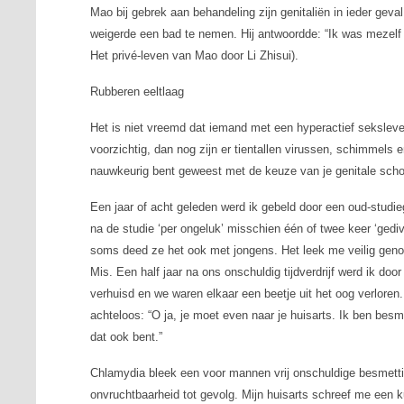
Mao bij gebrek aan behandeling zijn genitaliën in ieder gev
weigerde een bad te nemen. Hij antwoordde: “Ik was mezelf 
Het privé-leven van Mao
door Li Zhisui).
Rubberen eeltlaag
Het is niet vreemd dat iemand met een hyperactief seksleven 
voorzichtig, dan nog zijn er tientallen virussen, schimmels en
nauwkeurig bent geweest met de keuze van je genitale scho
Een jaar of acht geleden werd ik gebeld door een oud-studieg
na de studie ‘per ongeluk’ misschien één of twee keer ‘gedi
soms deed ze het ook met jongens. Het leek me veilig geno
Mis. Een half jaar na ons onschuldig tijdverdrijf werd ik do
verhuisd en we waren elkaar een beetje uit het oog verloren. 
achteloos: “O ja, je moet even naar je huisarts. Ik ben bes
dat ook bent.”
Chlamydia bleek een voor mannen vrij onschuldige besmettin
onvruchtbaarheid tot gevolg. Mijn huisarts schreef me een k