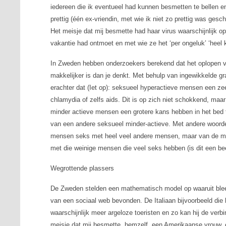
iedereen die ik eventueel had kunnen besmetten te bellen en
prettig (één ex-vriendin, met wie ik niet zo prettig was gesche
Het meisje dat mij besmette had haar virus waarschijnlijk op
vakantie had ontmoet en met wie ze het ‘per ongeluk’ ‘heel
In Zweden hebben onderzoekers berekend dat het oplopen va
makkelijker is dan je denkt. Met behulp van ingewikkeld
erachter dat (Iet op): seksueel hyperactieve mensen een zee
chlamydia of zelfs aids. Dit is op zich niet schokkend, maa
minder actieve mensen een grotere kans hebben in het bed
van een andere seksueel minder-actieve. Met andere woorde
mensen seks met heel veel andere mensen, maar van de me
met die weinige mensen die veel seks hebben (is dit een bee
Wegrottende plassers
De Zweden stelden een mathematisch model op waaruit bleek
van een sociaal web bevonden. De Italiaan bijvoorbeeld die
waarschijnlijk meer argeloze toeristen en zo kan hij de verb
meisje dat mij besmette, hemzelf, een Amerikaanse vrouw, 