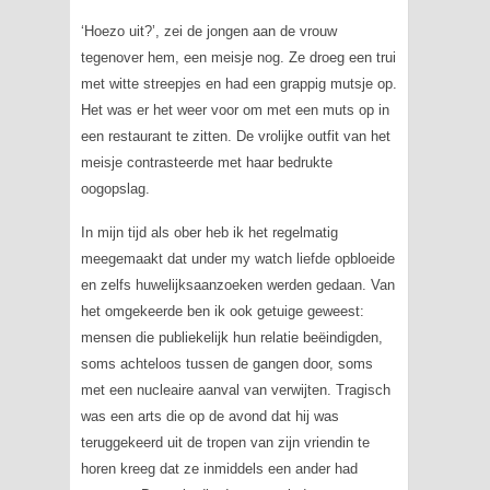
‘Hoezo uit?’, zei de jongen aan de vrouw
tegenover hem, een meisje nog. Ze droeg een trui
met witte streepjes en had een grappig mutsje op.
Het was er het weer voor om met een muts op in
een restaurant te zitten. De vrolijke outfit van het
meisje contrasteerde met haar bedrukte
oogopslag.
In mijn tijd als ober heb ik het regelmatig
meegemaakt dat
under my watch
liefde opbloeide
en zelfs huwelijksaanzoeken werden gedaan. Van
het omgekeerde ben ik ook getuige geweest:
mensen die publiekelijk hun relatie beëindigden,
soms achteloos tussen de gangen door, soms
met een nucleaire aanval van verwijten. Tragisch
was een arts die op de avond dat hij was
teruggekeerd uit de tropen van zijn vriendin te
horen kreeg dat ze inmiddels een ander had