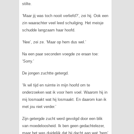
stilte.
‘Maar jij was toch nooit verliefd?’, zei hij. Ook een
zin waarachter veel leed schuilging. Het meisje
schudde langzaam haar hoofd.
‘Nee’, zei ze. ‘Maar op hem dus wel.’
Na een paar seconden voegde ze eraan toe:
‘Sorry.’
De jongen zuchtte getergd.
‘Ik wil tijd en ruimte in mijn hoofd om te
onderzoeken wat ik voor hem voel. Waarom hij in
mij losmaakt wat hij losmaakt. En daarom kan ik
met jou niet verder.’
Zijn getergde zucht werd gevolgd door een blik
van moedeloosheid. Ik ben geen gedachtelezer,
maar het was duidelijk dat hij dacht aan wat ‘hem’