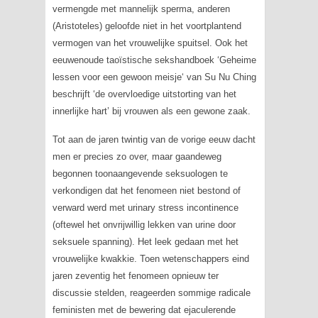
vermengde met mannelijk sperma, anderen
(Aristoteles) geloofde niet in het voortplantend
vermogen van het vrouwelijke spuitsel. Ook het
eeuwenoude taoïstische sekshandboek ‘
Geheime
lessen voor een gewoon meisje
‘ van Su Nu Ching
beschrijft ‘de overvloedige uitstorting van het
innerlijke hart’ bij vrouwen als een gewone zaak.
Tot aan de jaren twintig van de vorige eeuw dacht
men er precies zo over, maar gaandeweg
begonnen toonaangevende seksuologen te
verkondigen dat het fenomeen niet bestond of
verward werd met
urinary stress incontinence
(oftewel het onvrijwillig lekken van urine door
seksuele spanning). Het leek gedaan met het
vrouwelijke kwakkie. Toen wetenschappers eind
jaren zeventig het fenomeen opnieuw ter
discussie stelden, reageerden sommige radicale
feministen met de bewering dat ejaculerende