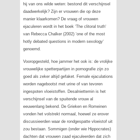
hij van ons wilde weten: bestond dit verschijnsel
daadwerkelijk? Zijn er vrouwen die op deze
manier klaarkomen? De vraag of vrouwen
ejaculeren wordt in het boek ‘
The clitoral truth
‘
van Rebecca Chalker (2002) ‘
one of the most
hotly debated questions in modern sexology
‘
genoemd.
Vooropgesteld, hoe jammer het ook is: de vrolijke
vrouwelijke spetterpartijen in pornografie zijn zo
goed als zeker altijd gefaket.
Female ejaculations
worden nagebootst met urine of van tevoren
ingespoten vloeistoffen. Desalniettemin is het
verschijnsel van de spuitende vrouw al
eeuwenlang bekend. De Grieken en Romeinen
vonden het volstrekt normaal, hoewel ze erover
discussieerden waar de rondgespatte vloeistof uit
zou bestaan. Sommigen (onder wie Hippocrates)
dachten dat vrouwen zaad ejaculeerden dat zich