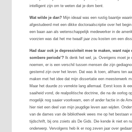
intelligent zijn om te weten dat je dom bent.
Wat wilde je dan?
Mijn ideaal was een rustig baantje waari
afgestudeerd met een dikke doctoraalscriptie over het begi
een baan aan als wetenschappelijk medewerker in de amerika
voorzien was dat het me twaalf jaar zou kosten om een disse
Had daar ook je depressiviteit mee te maken, want naje 
sombere periode’?
Ik denk het wel, ja. Overigens moet je
noemen, er is een verschil tussen mensen die zijn gediagn
gestemd zijn over het leven. Dat was ik toen, althans ten a
maken met het idee dat mijn dissertatie een meesterwerk mo
Maar het duurde zo verrekte lang allemaal. Eerst koos ik ee
saaiheid vond, de realpolitische doctrine, die na de oorlo
mogelijk nog saaier voorkwam, een of ander factie in de Ame
hier niet een deel van mijn jeugdige leven aan wijden. Onde
van de dames van de bibliotheek wees me op het bestaan 
tijdschrift, bij ons zoiets als
De Gids
. Die kende ik niet en n
onderwerp. Vervolgens heb ik er nog zeven jaar over geda