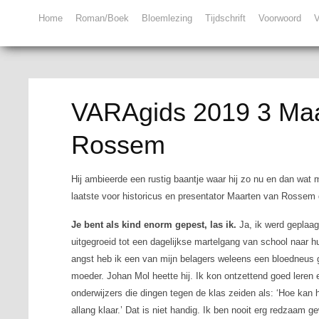
Home
Roman/Boek
Bloemlezing
Tijdschrift
Voorwoord
V
VARAgids 2019 3 Maa
Rossem
Hij ambieerde een rustig baantje waar hij zo nu en dan wat m
laatste voor historicus en presentator Maarten van Rossem
Je bent als kind enorm gepest, las ik.
Ja, ik werd geplaag
uitgegroeid tot een dagelijkse martelgang van school naar hu
angst heb ik een van mijn belagers weleens een bloedneus 
moeder. Johan Mol heette hij. Ik kon ontzettend goed leren 
onderwijzers die dingen tegen de klas zeiden als: ‘Hoe kan h
allang klaar.’ Dat is niet handig. Ik ben nooit erg redzaam ge