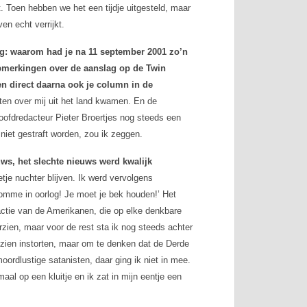
lt. Toen hebben we het een tijdje uitgesteld, maar
en echt verrijkt.
eg: waarom had je na 11 september 2001 zo’n
opmerkingen over de aanslag op de Twin
en direct daarna ook je column in
de
en over mij uit het land kwamen. En
de
hoofdredacteur Pieter Broertjes nog steeds een
 niet gestraft worden, zou ik zeggen.
uws, het slechte nieuws werd kwalijk
tje nuchter blijven. Ik werd vervolgens
omme in oorlog! Je moet je bek houden!’ Het
reactie van de Amerikanen, die op elke denkbare
orzien, maar voor de rest sta ik nog steeds achter
 zien instorten, maar om te denken dat de Derde
ordlustige satanisten, daar ging ik niet in mee.
aal op een kluitje en ik zat in mijn eentje een