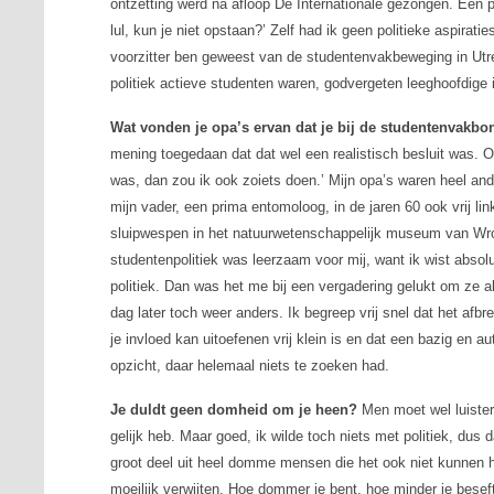
ontzetting werd na afloop De Internationale gezongen. Een p
lul, kun je niet opstaan?’ Zelf had ik geen politieke aspirat
voorzitter ben geweest van de studentenvakbeweging in Utrec
politiek actieve studenten waren, godvergeten leeghoofdige i
Wat vonden je opa’s ervan dat je bij de studentenvakbo
mening toegedaan dat dat wel een realistisch besluit was. O
was, dan zou ik ook zoiets doen.’ Mijn opa’s waren heel an
mijn vader, een prima entomoloog, in de jaren 60 ook vrij l
sluipwespen in het natuurwetenschappelijk museum van Wr
studentenpolitiek was leerzaam voor mij, want ik wist absolu
politiek. Dan was het me bij een vergadering gelukt om ze al
dag later toch weer anders. Ik begreep vrij snel dat het afbre
je invloed kan uitoefenen vrij klein is en dat een bazig en auto
opzicht, daar helemaal niets te zoeken had.
Je duldt geen domheid om je heen?
Men moet wel luistere
gelijk heb. Maar goed, ik wilde toch niets met politiek, dus 
groot deel uit heel domme mensen die het ook niet kunnen h
moeilijk verwijten. Hoe dommer je bent, hoe minder je beseft