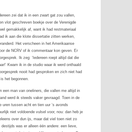
ereen zei dat ik in een zwart gat zou vallen,
en vlot geschreven boekje over de Verenigde
el gemakkelijk af, want ik had restmateriaal
 ik aan die klote dissertatie zitten werken,
veranderd. Het verscheen in het Amerikaanse
 door de NCRV of ik commentaar kon geven. Er
gesprek. Ik zeg: ‘Iedereen roept altijd dat die
aar!’ Kwam ik in de studio waar ik werd onthaald
oorgesprek nooit had gesproken en zich niet had
 is het begonnen.
n een man van oneliners, die vallen me altijd in
and werd ik steeds vaker gevraagd. Toen in de
e uren tussen acht en tien uur ’s avonds
rlijk niet voldoende vulsel voor, nou: dan heb je
leens over dun ijs, maar dat viel toen niet zo
estijds was er alleen één andere: een lieve,