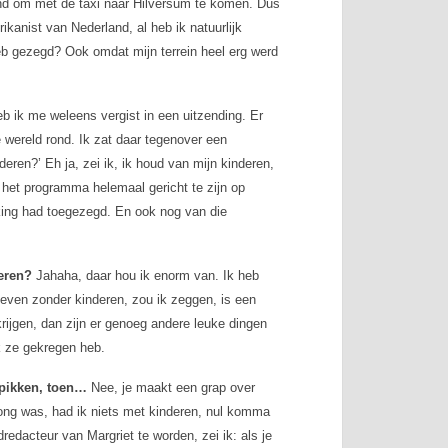
nd om met de taxi naar Hilversum te komen. Dus
ikanist van Nederland, al heb ik natuurlijk
heb gezegd? Ook omdat mijn terrein heel erg werd
b ik me weleens vergist in een uitzending. Er
 wereld rond
. Ik zat daar tegenover een
deren?’ Eh ja, zei ik, ik houd van mijn kinderen,
 het programma helemaal gericht te zijn op
rking had toegezegd. En ook nog van die
deren?
Jahaha, daar hou ik enorm van. Ik heb
leven zonder kinderen, zou ik zeggen, is een
krijgen, dan zijn er genoeg andere leuke dingen
ik ze gekregen heb.
e pikken, toen…
Nee, je maakt een grap over
 jong was, had ik niets met kinderen, nul komma
redacteur van Margriet te worden, zei ik: als je