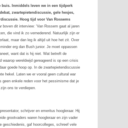
e buis. Inmiddels leven we in een tijdperk
tdebat, zwartepietendiscussie, gele hesjes,
rdiscussie. Hoog tijd voor Van Rossems
ar boven dit interview: ‘Van Rossem gaat al jaren
n, die vind ik zo vernederend. Natuurlijk zijn er
aat, maar dan leg ik altijd uit hoe het zit. Over
ij minder erg dan Bush junior. Je moet oppassen
neet, want dat is hij niet. Wat betreft de
d waarop wereldwijd gereageerd is op een crisis
b daar goede hoop op. In de zwartepietendiscussie
te hekel. Laten we er vooral geen cultural war
s geen enkele reden voor het pessimisme dat je
 zijn ons te verdiepen.
resentator, schrijver en emeritus hoogleraar. Hij
eide grootvaders waren hoogleraar en zijn vader
geschiedenis, gaf hoorcolleges, schreef vele