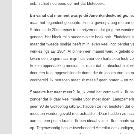
ook: schiet nou eens op met dat kloteboek.
En vanaf dat moment was je dé Amerika-deskundige.
Ied
maar het tegendeel gebeurde. Een uitgeverij vroeg me om e
Staten in de 20ste eeuw te schrijven en dat ging me wonderw
genoeg. Het bleek mijn succesvolste boek ooit. Eindeloos had
maar dat tweede boekje heeft mijn leven veel ingrijpender 
verkiezingsjaar 1984. Al binnen een maand werd ik gebeld
kwam een jongen naar mijn huis voor een hartstikke leuk voor
tv zo’n oppervlakkig medium is, maar dat is absoluut niet w
door een fraai opgeschilderde dame die de jongen van het v
voorbereid. Ik ben toen maar uit mezelf gaan praten – en zo
Smaakte het naar meer?
Ja, ik vond het vermakelijk. Ik be
zonder dat ik daar veel moeite voor moet doen. Langzamerh
jaren 90 de Golfoorlog uitbrak, hadden ze net besloten dat d
moesten worden gevuld met actualiteit. Daar hadden ze natuu
aan mij een prima kracht. Ik ben ideaal vulsel. Ik schaats we
op. Tegenwoordig heb je tweehonderd Amerika-deskundigen, d