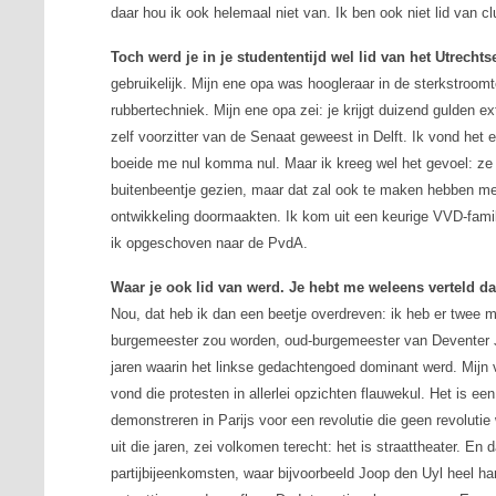
daar hou ik ook helemaal niet van. Ik ben ook niet lid van c
Toch werd je in je studententijd wel lid van het Utrechts
gebruikelijk. Mijn ene opa was hoogleraar in de sterkstroom
rubbertechniek. Mijn ene opa zei: je krijgt duizend gulden ext
zelf voorzitter van de Senaat geweest in Delft. Ik vond het 
boeide me nul komma nul. Maar ik kreeg wel het gevoel: ze 
buitenbeentje gezien, maar dat zal ook te maken hebben met m
ontwikkeling doormaakten. Ik kom uit een keurige VVD-famili
ik opgeschoven naar de PvdA.
Waar je ook lid van werd. Je hebt me weleens verteld da
Nou, dat heb ik dan een beetje overdreven: ik heb er twee
burgemeester zou worden, oud-burgemeester van Deventer J
jaren waarin het linkse gedachtengoed dominant werd. Mijn v
vond die protesten in allerlei opzichten flauwekul. Het is e
demonstreren in Parijs voor een revolutie die geen revoluti
uit die jaren, zei volkomen terecht: het is straattheater. En
partijbijeenkomsten, waar bijvoorbeeld Joop den Uyl heel har