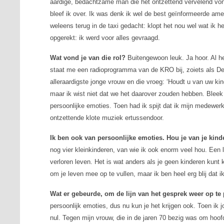
aardige, bedachtzame man die het ontzettend vervelend vo
bleef ik over. Ik was denk ik wel de best geïnformeerde amer
weleens terug in de taxi gedacht: klopt het nou wel wat ik 
opgerekt: ik werd voor alles gevraagd.
Wat vond je van die rol?
Buitengewoon leuk. Ja hoor. Al he
staat me een radioprogramma van de KRO bij, zoiets als
De
alleraardigste jonge vrouw en die vroeg: ‘Houdt u van uw kin
maar ik wist niet dat we het daarover zouden hebben. Bleek
persoonlijke emoties. Toen had ik spijt dat ik mijn medewe
ontzettende klote muziek ertussendoor.
Ik ben ook van persoonlijke emoties. Hou je van je kin
nog vier kleinkinderen, van wie ik ook enorm veel hou. Een 
verloren leven. Het is wat anders als je geen kinderen kunt 
om je leven mee op te vullen, maar ik ben heel erg blij dat 
Wat er gebeurde, om de lijn van het gesprek weer op t
persoonlijk emoties, dus nu kun je het krijgen ook. Toen ik
nul. Tegen mijn vrouw, die in de jaren 70 bezig was om hoofd