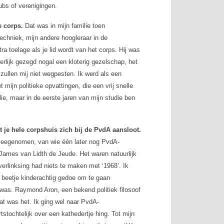
lubs of verenigingen.
e corps.
Dat was in mijn familie toen
techniek, mijn andere hoogleraar in de
ra toelage als je lid wordt van het corps. Hij was
eerlijk gezegd nogal een kloterig gezelschap, het
zullen mij niet wegpesten. Ik werd als een
ijn politieke opvattingen, die een vrij snelle
e, maar in de eerste jaren van mijn studie ben
t je hele corpshuis zich bij de PvdA aansloot.
 meegenomen, van wie één later nog PvdA-
ames van Lidth de Jeude. Het waren natuurlijk
erlinksing had niets te maken met ‘1968’. Ik
en beetje kinderachtig gedoe om te gaan
e was. Raymond Aron, een bekend politiek filosoof
 dat was het. Ik ging wel naar PvdA-
tstochtelijk over een kathedertje hing. Tot mijn