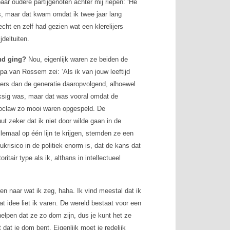
aar oudere partijgenoten achter mij riepen: ‘Hé
ies, maar dat kwam omdat ik twee jaar lang
ht en zelf had gezien wat een klerelijers
jdeltuiten.
nd ging?
Nou, eigenlijk waren ze beiden de
pa van Rossem zei: ‘Als ik van jouw leeftijd
ders dan de generatie daaropvolgend, alhoewel
inksig was, maar dat was vooral omdat de
oclaw zo mooi waren opgespeld. De
ut zeker dat ik niet door wilde gaan in de
lemaal op één lijn te krijgen, stemden ze een
ukrisico in de politiek enorm is, dat de kans dat
ritair type als ik, althans in intellectueel
n naar wat ik zeg, haha. Ik vind meestal dat ik
dat idee liet ik varen. De wereld bestaat voor een
elpen dat ze zo dom zijn, dus je kunt het ze
 dat je dom bent. Eigenlijk moet je redelijk