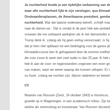
Je nuchterheid kostte je een tijdelijke verbanning van d
waar alle nuchterheid lijkt te zijn vervlogen, qua klimaa
Oostvaardersplassen, de Amerikaanse president, gende
nuchterheid.
Wat dat laatste onderwerp betreft, schrijft ma
naar de dames-wc.’ Dat is omdat ik de pest heb aan pisbakke
vrouwen die me verbaasd aankijken als ik het damestoilet verl
Trump denk ik: zolang als hij geen oorlog veroorzaakt, is h
dat je hem niet opblaast tot een bedreiging voor de ganse pla
klimaatdiscussie ben ik gefrappeerd door de enorme snelhei
die voor zover ik weet niet veel ouder is dan 25 jaar. Ik he
heb ik aan de voor- en tegenstanders ongeveer een even gro
van maken, want we weten waarop die kunnen uitlopen. Er i
nu hoort, zolang we nuchter zijn, blijven nadenken en bereid
CV
Maarten van Rossem (Zeist, 24 oktober 1943) is historicus, p
groeide op in Wageningen, in een academisch milieu. Zijn b
werkte als entomoloog en kunstenaar. Van Rossem doceerde 