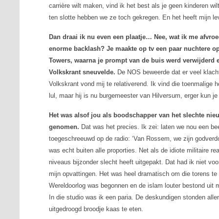
carrière wilt maken, vind ik het best als je geen kinderen wi
ten slotte hebben we ze toch gekregen. En het heeft mijn lev
Dan draai ik nu even een plaatje… Nee, wat ik me afvro
enorme
backlash
? Je maakte op tv een paar nuchtere 
Towers, waarna je prompt van de buis werd verwijderd 
Volkskrant
sneuvelde.
De NOS beweerde dat er veel klacht
Volkskrant
vond mij te relativerend. Ik vind die toenmalige 
lul, maar hij is nu burgemeester van Hilversum, erger kun je
Het was alsof jou als boodschapper van het slechte nie
genomen.
Dat was het precies. Ik zei: laten we nou een bee
toegeschreeuwd op de radio: ‘Van Rossem, we zijn godverd
was echt buiten alle proporties. Net als de idiote militaire 
niveaus bijzonder slecht heeft uitgepakt. Dat had ik niet vo
mijn opvattingen. Het was heel dramatisch om die torens te
Wereldoorlog was begonnen en de islam louter bestond uit mo
In die studio was ik een paria. De deskundigen stonden allem
uitgedroogd broodje kaas te eten.