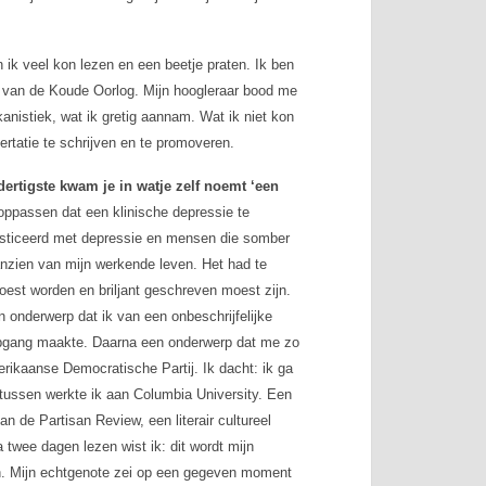
n ik veel kon lezen en een beetje praten. Ik ben
n van de Koude Oorlog. Mijn hoogleraar bood me
nistiek, wat ik gretig aannam. Wat ik niet kon
rtatie te schrijven en te promoveren.
dertigste kwam je in watje zelf noemt ‘een
 oppassen dat een klinische depressie te
osticeerd met depressie en mensen die somber
anzien van mijn werkende leven. Het had te
est worden en briljant geschreven moest zijn.
n onderwerp dat ik van een onbeschrijfelijke
g opgang maakte. Daarna een onderwerp dat me zo
rikaanse Democratische Partij. Ik dacht: ik ga
rtussen werkte ik aan Columbia University. Een
van de
Partisan Review
, een literair cultureel
a twee dagen lezen wist ik: dit wordt mijn
an. Mijn echtgenote zei op een gegeven moment