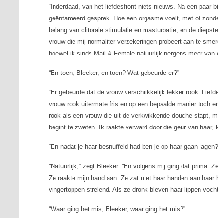
“Inderdaad, van het liefdesfront niets nieuws. Na een paar b
geëntameerd gesprek. Hoe een orgasme voelt, met of zonde
belang van clitorale stimulatie en masturbatie, en de diep
vrouw die mij normaliter verzekeringen probeert aan te smer
hoewel ik sinds Mail & Female natuurlijk nergens meer van o
“En toen, Bleeker, en toen? Wat gebeurde er?”
“Er gebeurde dat de vrouw verschrikkelijk lekker rook. Lief
vrouw rook uitermate fris en op een bepaalde manier toch erg 
rook als een vrouw die uit de verkwikkende douche stapt, m
begint te zweten. Ik raakte verward door die geur van haar, k
“En nadat je haar besnuffeld had ben je op haar gaan jagen?
“Natuurlijk,” zegt Bleeker. “En volgens mij ging dat prima.
Ze raakte mijn hand aan. Ze zat met haar handen aan haar ha
vingertoppen strelend. Als ze dronk bleven haar lippen vochtig.
“Waar ging het mis, Bleeker, waar ging het mis?”