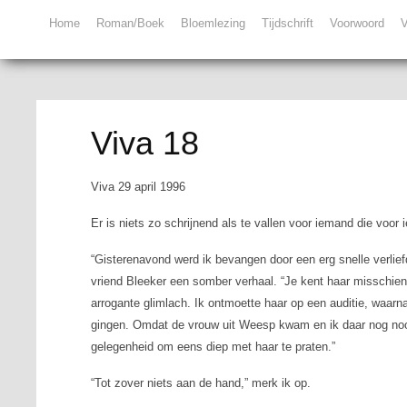
Home
Roman/Boek
Bloemlezing
Tijdschrift
Voorwoord
V
Viva 18
Viva 29 april 1996
Er is niets zo schrijnend als te vallen voor iemand die voor
“Gisterenavond werd ik bevangen door een erg snelle verliefd
vriend Bleeker een somber verhaal. “Je kent haar misschien
arrogante glimlach. Ik ontmoette haar op een auditie, waarn
gingen. Omdat de vrouw uit Weesp kwam en ik daar nog noo
gelegenheid om eens diep met haar te praten.”
“Tot zover niets aan de hand,” merk ik op.