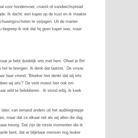
ial voor hondenvoer, cruesli of sandwichspread
de. Ik dacht: een kaper op de kust en ik maakte
huwingsschoten te verjagen. Uit de manier
u begreep ik ook dat hij geen kaper was, maar
maar je hebt duidelijk iets met hem. Ofwel je flirt
hol te brengen. Ik denk dat laatste.’ De vrouw
ar haar vriend, ‘Bleeker hier denkt dat wij iets
bben wij iets?’ De vent moest hier ook om
ar wild te belebberen . Ik stond erbij, ik keek
el later, van iemand anders uit het auditiegroepje
n, maar dat ze elkaar net als wij allen die dag
r treurig. Dat zijn de rotste momenten die ik
aarde bent, dat er blijkbaar mensen nog leuker