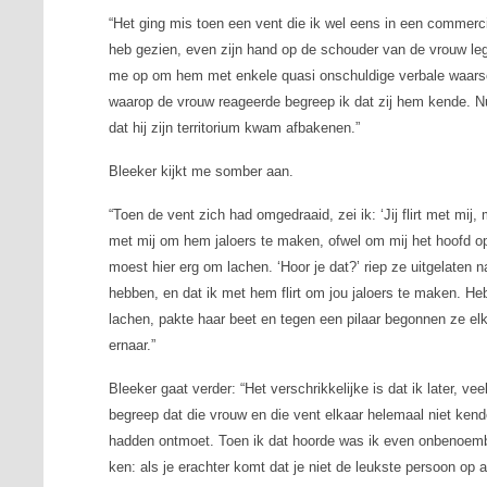
“Het ging mis toen een vent die ik wel eens in een commerc
heb gezien, even zijn hand op de schouder van de vrouw leg
me op om hem met enkele quasi onschuldige verbale waarsc
waarop de vrouw reageerde begreep ik dat zij hem kende. N
dat hij zijn territorium kwam afbakenen.”
Bleeker kijkt me somber aan.
“Toen de vent zich had omgedraaid, zei ik: ‘Jij flirt met mij, 
met mij om hem jaloers te maken, ofwel om mij het hoofd op 
moest hier erg om lachen. ‘Hoor je dat?’ riep ze uitgelaten na
hebben, en dat ik met hem flirt om jou jaloers te maken. He
lachen, pakte haar beet en tegen een pilaar begonnen ze elka
ernaar.”
Bleeker gaat verder: “Het verschrikkelijke is dat ik later, ve
begreep dat die vrouw en die vent elkaar helemaal niet kende
hadden ontmoet. Toen ik dat hoorde was ik even onbenoembaa
ken: als je erachter komt dat je niet de leukste persoon op 