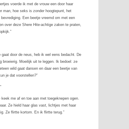
iertjes voerde ik met de vrouw een door haar
r man, hoe seks is zonder hoogtepunt, het
ste bevrediging. Een beetje vreemd om met een
en over deze Shere Hite-achtige zaken te praten,
pkijk.”
de gaat door de neus, heb ik wel eens bedacht. De
broeierig. Moeilijk uit te leggen. Ik bedoel: ze
eteen wild gaat dansen en daar een beetje van
un je dat voorstellen?”
”
 Ze keek me af en toe aan met toegeknepen ogen.
ar. Ze hield haar glas vast, lichtjes met haar
 Ze flirtte kortom. En ik flirtte terug.”