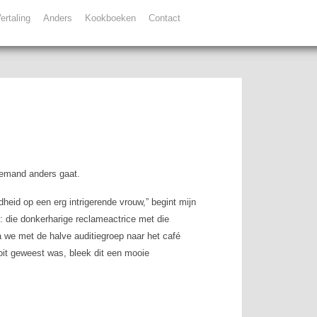
ertaling
Anders
Kookboeken
Contact
 iemand anders gaat.
heid op een erg intrigerende vrouw,” begint mijn
: die donkerharige reclameactrice met die
a we met de halve auditiegroep naar het café
it geweest was, bleek dit een mooie