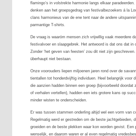
flamingo’s in volstrekte harmonie langs elkaar paradeerden. D
denken aan het groepsgedrag van festivalbezoekers á la Lo
clans harmonieus van de ene tent naar de andere uitspanni
parmantige T-shirts.
De vraag is waaróm mensen zich vrijwillig vaak meerdere da
festivalvoer en slaapgebrek. Het antwoord is dat ons dat in 
Zonder ‘het geven van feesten’ zou dit niet zijn geschreven.
überhaupt niet bestaan.
Onze voorouders liepen miljoenen jaren rond over de savann
tientallen tot honderdvijftig individuen. Heel belangrijk vo
die aanzien hadden binnen een groep (bijvoorbeeld doordat
of verhalen vertellen), hadden een iets grotere kans op suc
minder wisten te onderscheiden.
Er was tussen stammen onderling altijd wel een vorm van c
Regelmatig werd er gestreden om de beste jachtgebieden, d
groeiden en de beste plekken waar kon worden gevist. Een p
wenselijk, en daarom waren er al even regelmatig vredesb