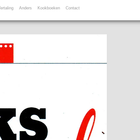
ertaling
Anders
Kookboeken
Contact