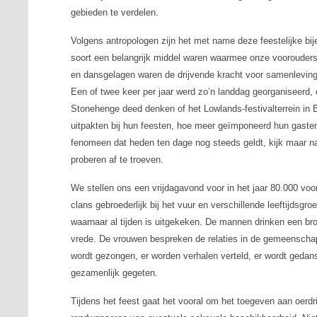
gebieden te verdelen.
Volgens antropologen zijn het met name deze feestelijke bi
soort een belangrijk middel waren waarmee onze voorouders
en dansgelagen waren de drijvende kracht voor samenlevin
Een of twee keer per jaar werd zo’n landdag georganiseerd,
Stonehenge deed denken of het Lowlands-festivalterrein in 
uitpakten bij hun feesten, hoe meer geïmponeerd hun gasten
fenomeen dat heden ten dage nog steeds geldt, kijk maar na
proberen af te troeven.
We stellen ons een vrijdagavond voor in het jaar 80.000 voor
clans gebroederlijk bij het vuur en verschillende leeftijdsg
waarnaar al tijden is uitgekeken. De mannen drinken een br
vrede. De vrouwen bespreken de relaties in de gemeenschap
wordt gezongen, er worden verhalen verteld, er wordt gedanst
gezamenlijk gegeten.
Tijdens het feest gaat het vooral om het toegeven aan oerdri