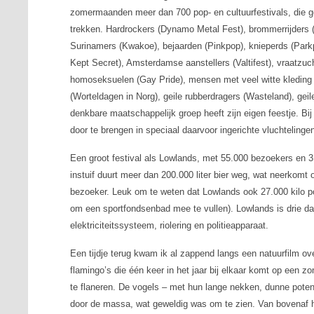
zomermaanden meer dan 700 pop- en cultuurfestivals, die 
trekken. Hardrockers (Dynamo Metal Fest), brommerrijders (
Surinamers (Kwakoe), bejaarden (Pinkpop), knieperds (Par
Kept Secret), Amsterdamse aanstellers (Valtifest), vraatzu
homoseksuelen (Gay Pride), mensen met veel witte kleding (
(Worteldagen in Norg), geile rubberdragers (Wasteland), gei
denkbare maatschappelijk groep heeft zijn eigen feestje. Bij
door te brengen in speciaal daarvoor ingerichte vluchteling
Een groot festival als Lowlands, met 55.000 bezoekers en 3
instuif duurt meer dan 200.000 liter bier weg, wat neerkomt 
bezoeker. Leuk om te weten dat Lowlands ook 27.000 kilo po
om een sportfondsenbad mee te vullen). Lowlands is drie d
elektriciteitssysteem, riolering en politieapparaat.
Een tijdje terug kwam ik al zappend langs een natuurfilm ov
flamingo’s die één keer in het jaar bij elkaar komt op een 
te flaneren. De vogels – met hun lange nekken, dunne pote
door de massa, wat geweldig was om te zien. Van bovenaf 