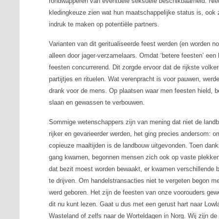
rondwapperen van eventuele seksuele beschikbaarheid. Niet
kledingkeuze zien wat hun maatschappelijke status is, ook 
indruk te maken op potentiële partners.
Varianten van dit geritualiseerde feest werden (en worden n
alleen door jager-verzamelaars. Omdat ‘betere feesten’ een
feesten concurrerend. Dit zorgde ervoor dat de rijkste volk
partijtjes en rituelen. Wat verenpracht is voor pauwen, w
drank voor de mens. Op plaatsen waar men feesten hield, 
slaan en gewassen te verbouwen.
Sommige wetenschappers zijn van mening dat niet de landb
rijker en gevarieerder werden, het ging precies andersom: o
copieuze maaltijden is de landbouw uitgevonden. Toen dankz
gang kwamen, begonnen mensen zich ook op vaste plekken 
dat bezit moest worden bewaakt, er kwamen verschillende b
te drijven. Om handelstransacties niet te vergeten begon me
werd geboren. Het zijn de feesten van onze voorouders gewee
dit nu kunt lezen. Gaat u dus met een gerust hart naar Lo
Wasteland of zelfs naar de Worteldagen in Norg. Wij zijn d