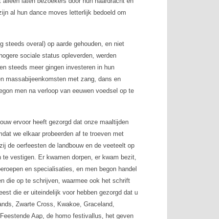
 alleen laten bezoekers door hun haardracht en
zijn al hun
dance moves
letterlijk bedoeld om
og steeds overal) op aarde gehouden, en niet
 hogere sociale status opleverden, werden
eren steeds meer gingen investeren in hun
erden massabijeenkomsten met zang, dans en
begon men na verloop van eeuwen voedsel op te
ouw ervoor heeft gezorgd dat onze maaltijden
mdat we elkaar probeerden af te troeven met
ij de oerfeesten de landbouw en de veeteelt op
te vestigen. Er kwamen dorpen, er kwam bezit,
eroepen en specialisaties, en men begon handel
n die op te schrijven, waarmee ook het schrift
st die er uiteindelijk voor hebben gezorgd dat u
wlands, Zwarte Cross, Kwakoe, Graceland,
e Feestende Aap, de
homo festivallus
, het geven