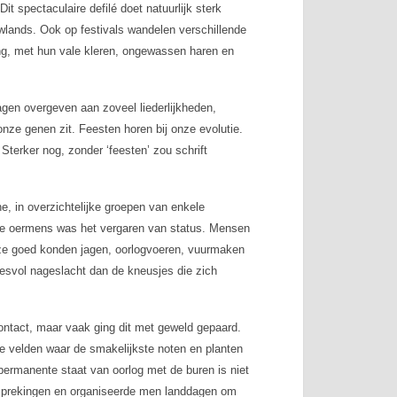
it spectaculaire defilé doet natuurlijk sterk
wlands. Ook op festivals wandelen verschillende
ng, met hun vale kleren, ongewassen haren en
gen overgeven aan zoveel liederlijkheden,
onze genen zit. Feesten horen bij onze evolutie.
 Sterker nog, zonder ‘feesten’ zou schrift
e, in overzichtelijke groepen van enkele
or de oermens was het vergaren van status. Mensen
 ze goed konden jagen, oorlogvoeren, vuurmaken
cesvol nageslacht dan de kneusjes die zich
ontact, maar vaak ging dit met geweld gepaard.
e velden waar de smakelijkste noten en planten
ermanente staat van oorlog met de buren is niet
esprekingen en organiseerde men landdagen om