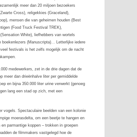
gezamenlijk meer dan 20 miljoen bezoekers
Zwarte Cross), religekkies (Graceland),
kpop), mensen die van geheimen houden (Best
chtigen (Food Truck Festival TREK),
Sensation White), liefhebbers van wortels
le boekenlezers (Manuscripta)… Letterlijke iedere
 veel festivals is het zelfs mogelijk om de nacht
enkampen.
.000 medewerkers, zet in de drie dagen dat de
op meer dan drieënhalve liter per gemiddelde
ep en bijna 350.000 liter urine verwerkt (genoeg
agen lang een stad op zich, met een
er vogels. Spectaculaire beelden van een kolonie
zompige moerasdelta, om een beetje te hangen en
n en parmantige koppen – trokken in groepen
hadden de filmmakers vastgelegd hoe de