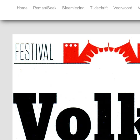
Home
Roman/Boek
Bloemlezing
Tijdschrift
Voorwoord
V