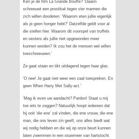
Ken je de film
La Grande Bouffe
? ‘Daarin
schreeuwt een prostitué tegen vier mannen die
zich willen doodeten: ‘Waarom eten jullie eigenlijk
als je geen honger hebt?’ Datzelfde geldt voor al
die stellen hier. Waarom dit voorspel van truffels
en oesters als jullie niet opgewonden meer
kunnen worden? Ik zou het de mensen wel willen
toeschreeuwen.’
Ze gaat staan en tikt uitdagend tegen haar glas.
‘O nee! Je gaat niet weer een zaal toespreken. En
geen
When Harry Met Sally
-act.’
‘Mag ik even uw aandacht? Pardon! Staat u mij
toe iets te zeggen? Natuurlijk hoopt iedereen dat
hij ooit ‘die ene’ zal vinden, die ene vrouw, die ene
man, die ons leven zin geeft, ons alles biedt wat
wij nodig hebben en die wij op onze beurt kunnen
laten zwemmen in een stuwmeer van hartstocht.