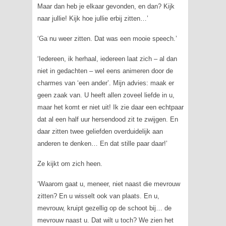
Maar dan heb je elkaar gevonden, en dan? Kijk
naar jullie! Kijk hoe jullie erbij zitten…’
‘Ga nu weer zitten. Dat was een mooie speech.’
‘Iedereen, ik herhaal, iedereen laat zich – al dan
niet in gedachten – wel eens animeren door de
charmes van ‘een ander’. Mijn advies: maak er
geen zaak van. U heeft allen zoveel liefde in u,
maar het komt er niet uit! Ik zie daar een echtpaar
dat al een half uur hersendood zit te zwijgen. En
daar zitten twee geliefden overduidelijk aan
anderen te denken… En dat stille paar daar!’
Ze kijkt om zich heen.
‘Waarom gaat u, meneer, niet naast die mevrouw
zitten? En u wisselt ook van plaats. En u,
mevrouw, kruipt gezellig op de schoot bij… de
mevrouw naast u. Dat wilt u toch? We zien het