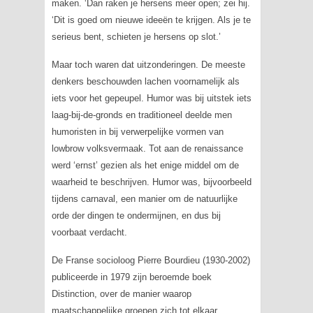
maken. ‘Dan raken je hersens meer open; zei hij.
‘Dit is goed om nieuwe ideeën te krijgen. Als je te
serieus bent, schieten je hersens op slot.’
Maar toch waren dat uitzonderingen. De meeste
denkers beschouwden lachen voornamelijk als
iets voor het gepeupel. Humor was bij uitstek iets
laag-bij-de-gronds en traditioneel deelde men
humoristen in bij verwerpelijke vormen van
lowbrow
volksvermaak. Tot aan de renaissance
werd ‘ernst’ gezien als het enige middel om de
waarheid te beschrijven. Humor was, bijvoorbeeld
tijdens carnaval, een manier om de natuurlijke
orde der dingen te ondermijnen, en dus bij
voorbaat verdacht.
De Franse socioloog Pierre Bourdieu (1930-2002)
publiceerde in 1979 zijn beroemde boek
Distinction
, over de manier waarop
maatschappelijke groepen zich tot elkaar