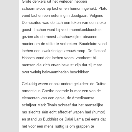
Grote denkers uit het verleden hebben
schaamteloos op lachen en humor ingehakt. Plato
vond lachen een oefening in doodgaan. Volgens
Democritus was de lach een teken van een zieke
geest. Lachen werd bij veel monnikenkloosters
gezien als de meest afschuwelijke, obscene
manier om de stilte te verbreken. Baudelaire vond
lachen een zwakzinnige zenuwkramp. De filosoof
Hobbes vond dat lachen vooral voorkomt bij
mensen die zich ervan bewust zijn dat zij maar
over weinig bekwaamheden beschikken.
Gelukkig waren er ook andere geluiden: de Duitse
romanticus Goethe noemde humor een van de
elementen van een genie, de Amerikaanse
schrijver Mark Twain schreef dat het menselijke
ras slechts één echt effectief wapen had (humor)
en
stand up Buddhist
de Dalai Lama zei eens dat
het voor een mens nuttig is om grappen te