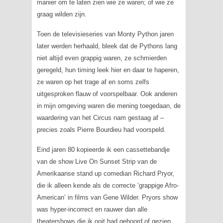
manier om te laten zien wie ze waren; of wie ze
graag wilden zijn.
Toen de televisieseries van Monty Python jaren
later werden herhaald, bleek dat de Pythons lang
niet altijd even grappig waren, ze schmierden
geregeld, hun timing leek hier en daar te haperen,
ze waren op het trage af en soms zelfs
uitgesproken flauw of voorspelbaar. Ook anderen
in mijn omgeving waren die mening toegedaan, de
waardering van het Circus nam gestaag af –
precies zoals Pierre Bourdieu had voorspeld.
Eind jaren 80 kopieerde ik een cassettebandje
van de show
Live On Sunset Strip
van de
Amerikaanse
stand up comedian
Richard Pryor,
die ik alleen kende als de correcte ‘grappige Afro-
American’ in films van Gene Wilder. Pryors show
was hyper-incorrect en rauwer dan alle
theatershows die ik ooit had gehoord of gezien.