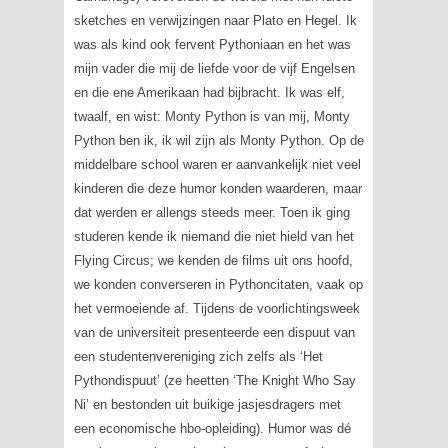
sketches en verwijzingen naar Plato en Hegel. Ik
was als kind ook fervent Pythoniaan en het was
mijn vader die mij de liefde voor de vijf Engelsen
en die ene Amerikaan had bijbracht. Ik was elf,
twaalf, en wist: Monty Python is van mij, Monty
Python ben ik, ik wil zijn als Monty Python. Op de
middelbare school waren er aanvankelijk niet veel
kinderen die deze humor konden waarderen, maar
dat werden er allengs steeds meer. Toen ik ging
studeren kende ik niemand die niet hield van het
Flying Circus; we kenden de films uit ons hoofd,
we konden converseren in Pythoncitaten, vaak op
het vermoeiende af. Tijdens de voorlichtingsweek
van de universiteit presenteerde een dispuut van
een studentenvereniging zich zelfs als ‘Het
Pythondispuut’ (ze heetten ‘The Knight Who Say
Ni’ en bestonden uit buikige jasjesdragers met
een economische hbo-opleiding). Humor was dé