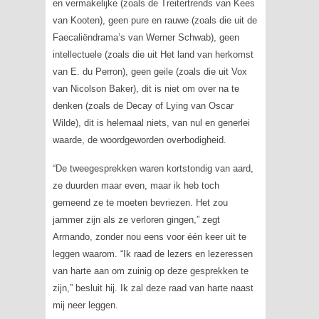
en vermakelijke (zoals de
Treitertrends
van Kees
van Kooten), geen pure en rauwe (zoals die uit de
Faecaliëndrama’s van Werner Schwab), geen
intellectuele (zoals die uit
Het land van herkomst
van E. du Perron), geen geile (zoals die uit Vox
van Nicolson Baker), dit is niet om over na te
denken (zoals de
Decay of Lying
van Oscar
Wilde), dit is helemaal niets, van nul en generlei
waarde, de woordgeworden overbodigheid.
“De tweegesprekken waren kortstondig van aard,
ze duurden maar even, maar ik heb toch
gemeend ze te moeten bevriezen. Het zou
jammer zijn als ze verloren gingen,” zegt
Armando, zonder nou eens voor één keer uit te
leggen waarom. “Ik raad de lezers en lezeressen
van harte aan om zuinig op deze gesprekken te
zijn,” besluit hij. Ik zal deze raad van harte naast
mij neer leggen.