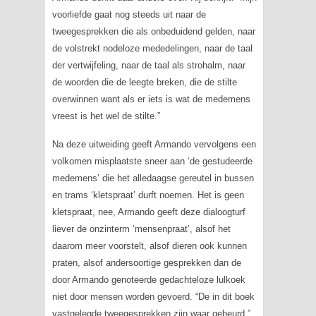
voorliefde gaat nog steeds uit naar de
tweegesprekken die als onbeduidend gelden, naar
de volstrekt nodeloze mededelingen, naar de taal
der vertwijfeling, naar de taal als strohalm, naar
de woorden die de leegte breken, die de stilte
overwinnen want als er iets is wat de medemens
vreest is het wel de stilte.”
Na deze uitweiding geeft Armando vervolgens een
volkomen misplaatste sneer aan ‘de gestudeerde
medemens’ die het alledaagse gereutel in bussen
en trams ‘kletspraat’ durft noemen. Het is geen
kletspraat, nee, Armando geeft deze dialoogturf
liever de onzinterm ‘mensenpraat’, alsof het
daarom meer voorstelt, alsof dieren ook kunnen
praten, alsof andersoortige gesprekken dan de
door Armando genoteerde gedachteloze lulkoek
niet door mensen worden gevoerd. “De in dit boek
vastgelegde tweegesprekken zijn waar gebeurd,”