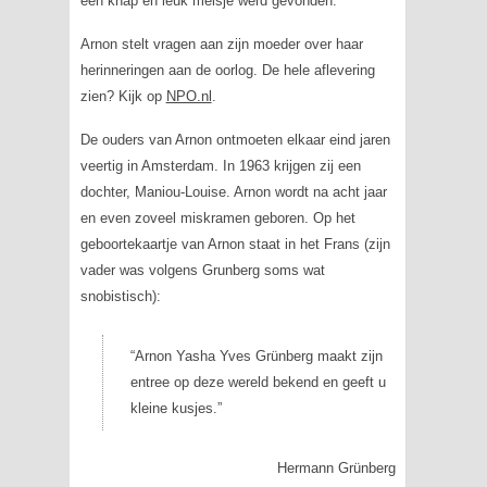
een knap en leuk meisje werd gevonden.
Arnon stelt vragen aan zijn moeder over haar
herinneringen aan de oorlog. De hele aflevering
zien? Kijk op
NPO.nl
.
De ouders van Arnon ontmoeten elkaar eind jaren
veertig in Amsterdam. In 1963 krijgen zij een
dochter, Maniou-Louise. Arnon wordt na acht jaar
en even zoveel miskramen geboren. Op het
geboortekaartje van Arnon staat in het Frans (zijn
vader was volgens Grunberg soms wat
snobistisch):
“Arnon Yasha Yves Grünberg maakt zijn
entree op deze wereld bekend en geeft u
kleine kusjes.”
Hermann Grünberg