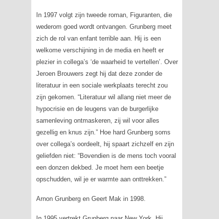
In 1997 volgt zijn tweede roman,
Figuranten
, die
wederom goed wordt ontvangen. Grunberg meet
zich de rol van
enfant
terrible
aan. Hij is een
welkome verschijning in de media en heeft er
plezier in collega’s ‘de waarheid te vertellen’. Over
Jeroen Brouwers zegt hij dat deze zonder de
literatuur in een sociale werkplaats terecht zou
zijn gekomen. “Literatuur wil allang niet meer de
hypocrisie en de leugens van de burgerlijke
samenleving ontmaskeren, zij wil voor alles
gezellig en knus zijn.” Hoe hard Grunberg soms
over collega’s oordeelt, hij spaart zichzelf en zijn
geliefden niet: “Bovendien is de mens toch vooral
een donzen dekbed. Je moet hem een beetje
opschudden, wil je er warmte aan onttrekken.”
Arnon Grunberg en Geert Mak in 1998.
In 1995 vertrekt Grunberg naar New York. Hij