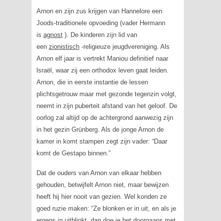
Arnon en zijn zus krijgen van Hannelore een
Joods-traditionele opvoeding (vader Hermann
is
agnost
). De kinderen zijn lid van
een
zionistisch
-religieuze jeugdvereniging. Als
Arnon elf jaar is vertrekt Maniou definitief naar
lsraël, waar zij een orthodox leven gaat leiden.
Arnon, die in eerste instantie de lessen
plichtsgetrouw maar met gezonde tegenzin volgt,
neemt in zijn puberteit afstand van het geloof. De
oorlog zal altijd op de achtergrond aanwezig zijn
in het gezin Grünberg. Als de jonge Arnon de
kamer in komt stampen zegt zijn vader: “Daar
komt de Gestapo binnen.”
Dat de ouders van Arnon van elkaar hebben
gehouden, betwijfelt Arnon niet, maar bewijzen
heeft hij hier nooit van gezien. Wel konden ze
goed ruzie maken: “Ze blonken er in uit, en als je
ergens in uitblinkt, dan doe je het doorgaans met