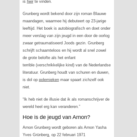
is
hier
te vinden.
Grunberg wordt bekend door zijn roman
Blauwe
maandagen
, waarmee hij debuteert op 23-jarige
leeftijd. Het boek is autobiografisch en doet onder
meer verslag van zijn jeugd in een door de oorlog
zwaar getraumatiseerd Joods gezin. Grunberg
schrijft schaamteloos en hij wordt al snel zowel
de grote belofte als het
enfant
terrible
(verschrikkelijke kind) van de Nederlandse
literatuur. Grunberg houdt van schuren en duwen,
is dol op
polemieken
maar spaart zichzelf ook
niet.
“Ik heb niet de illusie dat ik als romanschrijver de
wereld heel erg kan veranderen.”
Hoe is de jeugd van Arnon?
Arnon Grunberg wordt geboren als Arnon Yasha
Yves Grünberg, op 22 februari 1971