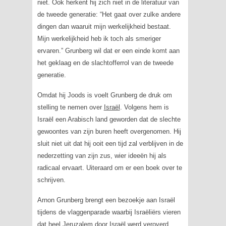
niet. Ook herkent hij zich niet in de literatuur van
de tweede generatie: “Het gaat over zulke andere
dingen dan waaruit mijn werkelijkheid bestaat.
Mijn werkelijkheid heb ik toch als smeriger
ervaren.” Grunberg wil dat er een einde komt aan
het geklaag en de slachtofferrol van de tweede
generatie.
Omdat hij Joods is voelt Grunberg de druk om
stelling te nemen over
Israël
. Volgens hem is
Israël een Arabisch land geworden dat de slechte
gewoontes van zijn buren heeft overgenomen. Hij
sluit niet uit dat hij ooit een tijd zal verblijven in de
nederzetting van zijn zus, wier ideeën hij als
radicaal ervaart. Uiteraard om er een boek over te
schrijven.
Arnon Grunberg brengt een bezoekje aan Israël
tijdens de vlaggenparade waarbij Israëliërs vieren
dat heel Jeruzalem door Israël werd veroverd.