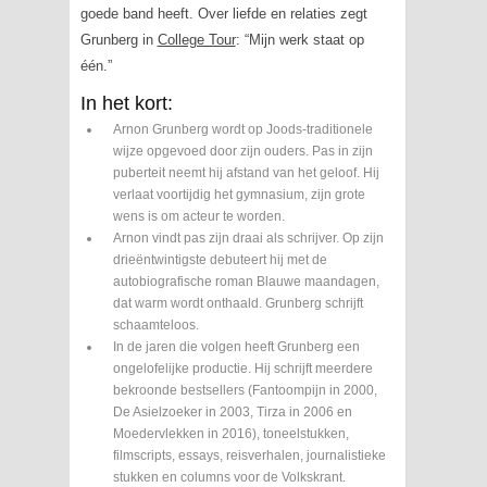
goede band heeft. Over liefde en relaties zegt
Grunberg in
College Tour
: “Mijn werk staat op
één.”
In het kort:
Arnon Grunberg wordt op Joods-traditionele
wijze opgevoed door zijn ouders. Pas in zijn
puberteit neemt hij afstand van het geloof. Hij
verlaat voortijdig het gymnasium, zijn grote
wens is om acteur te worden.
Arnon vindt pas zijn draai als schrijver. Op zijn
drieëntwintigste debuteert hij met de
autobiografische roman Blauwe maandagen,
dat warm wordt onthaald. Grunberg schrijft
schaamteloos.
In de jaren die volgen heeft Grunberg een
ongelofelijke productie. Hij schrijft meerdere
bekroonde bestsellers (Fantoompijn in 2000,
De Asielzoeker in 2003, Tirza in 2006 en
Moedervlekken in 2016), toneelstukken,
filmscripts, essays, reisverhalen, journalistieke
stukken en columns voor de Volkskrant.