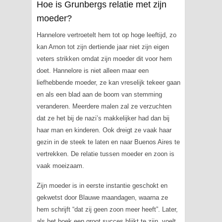
Hoe is Grunbergs relatie met zijn
moeder?
Hannelore vertroetelt hem tot op hoge leeftijd, zo
kan Arnon tot zijn dertiende jaar niet zijn eigen
veters strikken omdat zijn moeder dit voor hem
doet. Hannelore is niet alleen maar een
liefhebbende moeder, ze kan vreselijk tekeer gaan
en als een blad aan de boom van stemming
veranderen. Meerdere malen zal ze verzuchten
dat ze het bij de nazi’s makkelijker had dan bij
haar man en kinderen. Ook dreigt ze vaak haar
gezin in de steek te laten en naar Buenos Aires te
vertrekken. De relatie tussen moeder en zoon is
vaak moeizaam.
Zijn moeder is in eerste instantie geschokt en
gekwetst door
Blauwe maandagen
, waarna ze
hem schrijft “dat zij geen zoon meer heeft”. Later,
als het boek een groot succes blijkt te zijn, voelt