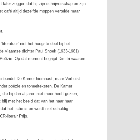
 later zeggen dat hij zijn schrijverschap en zijn
het café altijd dezelfde moppen vertelde maar
t.
literatuur’ niet het hoogste doel bij het
tv de Vlaamse dichter Paul Snoek (1933-1981)
 Poëzie. Op dat moment begrijpt Dimitri waarom
alenbundel
De Kamer hiernaast,
maar Verhulst
onder poëzie en toneelteksten.
De Kamer
 die hij dan al jaren niet meer heeft gezien,
t blij met het beeld dat van het naar haar
t het fictie is en wordt niet schuldig
-literair Prijs.