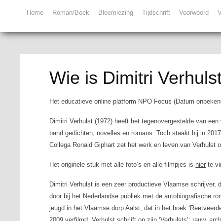
Home
Roman/Boek
Bloemlezing
Tijdschrift
Voorwoord
V
Wie is Dimitri Verhuls
Het educatieve online platform NPO Focus (Datum onbeken
Dimitri Verhulst (1972) heeft het tegenovergestelde van een
band gedichten, novelles en romans. Toch staakt hij in 2017
Collega Ronald Giphart zet het werk en leven van Verhulst op
Het originele stuk met alle foto’s en alle filmpjes is
hier
te vi
Dimitri Verhulst is een zeer productieve Vlaamse schrijver,
door bij het Nederlandse publiek met de autobiografische 
jeugd in het Vlaamse dorp Aalst, dat in het boek ‘Reetveer
2009 verfilmd. Verhulst schrijft op zijn ‘Verhulsts’: rauw, a