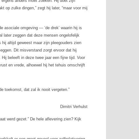
eil ergens anders moet zoeken. Hij doet zijn
kt op zulke dingen,” zegt hij later, “maar voor mij
de asociale omgeving — ‘de drek’ waarin hij is
al later zeggen dat deze mensen ongelofelijk
s hij altijd geweest maar zijn pleegouders zien
leggen. Dit misverstand zorgt ervoor dat hij
ij beleeft in deze twee jaar een fijne tijd. Voor
 rust en vrede, alhoewel hij het tehuis omschrijft
e toekomst, dat zal ik nooit vergeten.”
Dimitri Verhulst
raat werd gezet.” De hele aflevering zien? Kijk
wikkelt er een groot gevoel voor zelfrelativering.