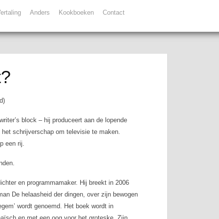
ertaling
Anders
Kookboeken
Contact
t?
d)
writer’s block
– hij produceert aan de lopende
 het schrijverschap om televisie te maken.
 een rij.
nden.
 dichter en programmamaker. Hij breekt in 2006
roman
De helaasheid der dingen
, over zijn bewogen
degem’ wordt genoemd. Het boek wordt in
rchaïsch en met een oog voor het groteske. Zijn