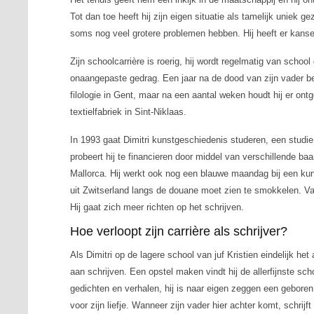
Tot dan toe heeft hij zijn eigen situatie als tamelijk uniek ge
soms nog veel grotere problemen hebben. Hij heeft er kan
Zijn schoolcarrière is roerig, hij wordt regelmatig van scho
onaangepaste gedrag. Een jaar na de dood van zijn vader b
filologie in Gent, maar na een aantal weken houdt hij er ont
textielfabriek in Sint-Niklaas.
In 1993 gaat Dimitri kunstgeschiedenis studeren, een studie 
probeert hij te financieren door middel van verschillende ba
Mallorca. Hij werkt ook nog een blauwe maandag bij een ku
uit Zwitserland langs de douane moet zien te smokkelen. Van
Hij gaat zich meer richten op het schrijven.
Hoe verloopt zijn carrière als schrijver?
Als Dimitri op de lagere school van juf Kristien eindelijk het al
aan schrijven. Een opstel maken vindt hij de allerfijnste scho
gedichten en verhalen, hij is naar eigen zeggen een geboren
voor zijn liefje. Wanneer zijn vader hier achter komt, schrijf