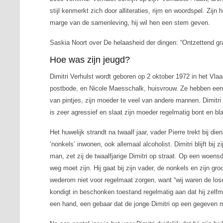
stijl kenmerkt zich door alliteraties, rijm en woordspel. Zij
marge van de samenleving, hij wil hen een stem geven.
Saskia Noort over
De helaasheid der dingen:
“Ontzettend gr
Hoe was zijn jeugd?
Dimitri Verhulst wordt geboren op 2 oktober 1972 in het Vlaa
postbode, en Nicole Maesschalk, huisvrouw. Ze hebben een s
van pintjes, zijn moeder te veel van andere mannen. Dimitri
is zeer agressief en slaat zijn moeder regelmatig bont en bl
Het huwelijk strandt na twaalf jaar, vader Pierre trekt bij di
‘nonkels’ inwonen, ook allemaal alcoholist. Dimitri blijft bij
man, zet zij de twaalfjarige Dimitri op straat. Op een woensd
weg moet zijn. Hij gaat bij zijn vader, de nonkels en zijn 
wederom niet voor regelmaat zorgen, want “wij waren de lose
kondigt in beschonken toestand regelmatig aan dat hij zelfmo
een hand, een gebaar dat de jonge Dimitri op een gegeven m