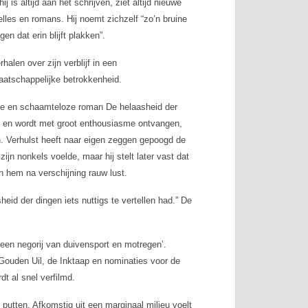
 is altijd aan het schrijven, ziet altijd nieuwe
elles en romans. Hij noemt zichzelf “zo’n bruine
en dat erin blijft plakken”.
rhalen over zijn verblijf in een
maatschappelijke betrokkenheid.
ische en schaamteloze roman
De helaasheid der
gd en wordt met groot enthousiasme ontvangen,
n. Verhulst heeft naar eigen zeggen gepoogd de
zijn nonkels voelde, maar hij stelt later vast dat
en hem na verschijning rauw lust.
heid der dingen
iets nuttigs te vertellen had.” De
‘een negorij van duivensport en motregen’.
Gouden Uil, de Inktaap en nominaties voor de
dt al snel verfilmd.
d putten. Afkomstig uit een marginaal milieu voelt