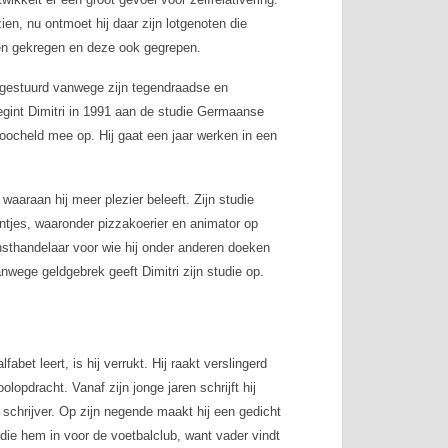
zien, nu ontmoet hij daar zijn lotgenoten die
sen gekregen en deze ook gegrepen.
ol gestuurd vanwege zijn tegendraadse en
egint Dimitri in 1991 aan de studie Germaanse
goocheld mee op. Hij gaat een jaar werken in een
waaraan hij meer plezier beleeft. Zijn studie
antjes, waaronder pizzakoerier en animator op
nsthandelaar voor wie hij onder anderen doeken
wege geldgebrek geeft Dimitri zijn studie op.
fabet leert, is hij verrukt. Hij raakt verslingerd
olopdracht. Vanaf zijn jonge jaren schrijft hij
 schrijver. Op zijn negende maakt hij een gedicht
t die hem in voor de voetbalclub, want vader vindt