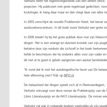
Verhulst heeft het tegenovergestelde van een writers block: hij
projecten. Hij publiceert met grote regelmaat gedichten, nov
krulslinger, ik hang daar maar en dan vliegt daar van alles teg
In 2003 verschijnt de novelle
Problemski Hotel
, het bevat ve
asielzoekerscentrum. In dit boek toont Verhulst een grote 
In 2006 breekt hij bij het grote publiek door met zijn hilar
dingen
. Het is een wrange en duistere kroniek van zijn jeu
behalve door zijn nonkels die zichzelf in het boek herkenne
liefde te beschrijven die hij ondanks alles voor zijn vader en 
dit niet al te goed is gelukt aangezien een aantal familieled
“Ik vond dat ik met het autobiografische facet van
De helaas
hele aflevering zien? Kijk op
NPO.nl
.
De helaasheid der dingen
speelt zich af in Reetveerdegem, 
Verhulst ontvangt voor deze roman de Publieksprijs van de 
Libris Literatuurprijs en de AKO Literatuurprijs. De roman wor
Verhulst zal ook in volgende boeken veelvuldig uit zijn jeug