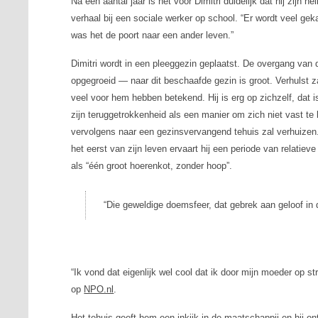
Na een aantal jaar is het voor Dimitri duidelijk dat hij zijn h
verhaal bij een sociale werker op school. “Er wordt veel geka
was het de poort naar een ander leven.”
Dimitri wordt in een pleeggezin geplaatst. De overgang van 
opgegroeid — naar dit beschaafde gezin is groot. Verhulst z
veel voor hem hebben betekend. Hij is erg op zichzelf, dat i
zijn teruggetrokkenheid als een manier om zich niet vast te 
vervolgens naar een gezinsvervangend tehuis zal verhuizen. H
het eerst van zijn leven ervaart hij een periode van relatieve
als “één groot hoerenkot, zonder hoop”.
“Die geweldige doemsfeer, dat gebrek aan geloof in d
“Ik vond dat eigenlijk wel cool dat ik door mijn moeder op st
op
NPO.nl
.
Het tehuis geeft hem een inkijk in de maatschappij en hij ont