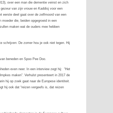
13), over een man die dementie veinst en zich
t gezeur van zijn vrouw en
Kaddisj voor een
 Het eerste deel gaat over de zelfmoord van een
en moeder die, beiden opgegroeid in een
ee zullen maken wat de ouders mee hebben
e schrijven:
De zomer hou je ook niet tegen
. Hij
 van beneden
en
Spoo Pee Doo
.
heden even neer. In een interview zegt hij: “Het
filmpkes maken”. Verhulst presenteert in 2017 de
rin hij op zoek gaat naar de Europese identiteit.
 hij ook dat “reizen vergeefs is, dat reizen