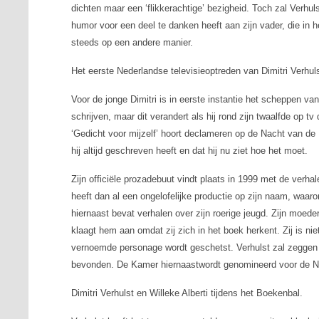
dichten maar een ‘flikkerachtige’ bezigheid. Toch zal Verhulst
humor voor een deel te danken heeft aan zijn vader, die in 
steeds op een andere manier.
Het eerste Nederlandse televisieoptreden van Dimitri Verhuls
Voor de jonge Dimitri is in eerste instantie het scheppen van ‘
schrijven, maar dit verandert als hij rond zijn twaalfde op 
‘Gedicht voor mijzelf’ hoort declameren op de Nacht van de
hij altijd geschreven heeft en dat hij nu ziet hoe het moet.
Zijn officiële prozadebuut vindt plaats in 1999 met de verh
heeft dan al een ongelofelijke productie op zijn naam, waar
hiernaast
bevat verhalen over zijn roerige jeugd. Zijn moeder,
klaagt hem aan omdat zij zich in het boek herkent. Zij is nie
vernoemde personage wordt geschetst. Verhulst zal zeggen da
bevonden.
De Kamer hiernaast
wordt genomineerd voor de NCR
Dimitri Verhulst en Willeke Alberti tijdens het Boekenbal.