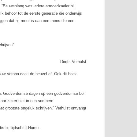
ie: “Eeuwenlang was iedere armoedzaaier bij
Ik behoor tot de eerste generatie die onderwijs
eggen dat hij meer is dan een mens die een
hrijven”
Dimtri Verhulst
uw Verona daalt de heuvel af
. Ook dit boek
is
Godverdomse dagen op een godverdomse bol
.
 maar zeker niet in een sombere
het grootste ongeluk schrijven.” Verhulst ontvangt
is bij tijdschrift Humo.