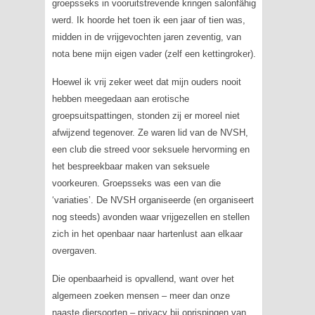
groepsseks in vooruitstrevende kringen salonfähig
werd. Ik hoorde het toen ik een jaar of tien was,
midden in de vrijgevochten jaren zeventig, van
nota bene mijn eigen vader (zelf een kettingroker).
Hoewel ik vrij zeker weet dat mijn ouders nooit
hebben meegedaan aan erotische
groepsuitspattingen, stonden zij er moreel niet
afwijzend tegenover. Ze waren lid van de NVSH,
een club die streed voor seksuele hervorming en
het bespreekbaar maken van seksuele
voorkeuren. Groepsseks was een van die
‘variaties’. De NVSH organiseerde (en organiseert
nog steeds) avonden waar vrijgezellen en stellen
zich in het openbaar naar hartenlust aan elkaar
overgaven.
Die openbaarheid is opvallend, want over het
algemeen zoeken mensen – meer dan onze
naaste diersoorten – privacy bij oprispingen van