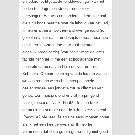
en iedere rechtgeaarde ronddeveertiger kan het
heden ten dage nog steeds moeiteloos
meezingen. Het was een andere tijd en niemand
die zich boos maakte over de inhoud van het lied,
ik heb er althans nooit iemand over gehoord (ik
geloof ook niet dat ik er destijds bewust naar heb
geluisterd en vraag me af wat dit nummer
eigenlijk parodieerde). Van halverwege de jaren
tachtig herinner ik me een schoolagenda met
puberale cartoons van Hein de Kort en Eric
Schreurs. Op een tekening van de laatste zagen
we een man op wiens buitenproportionele
geslachtsdeel een jongetje zat te glimmen van
genot. Een meisje stond er vrolijk springend
naast, roepend: ‘Nu ik! Nu ik!’ De man keek
vermoeid en somber naar de kijker, verzuchtend:
‘Pedofilie? Me reet. Je zou ze eens moeten horen
als ik het een keertje oversla!’ Ik heb het
vermoeden dat deze grap tegenwoordig niet goed