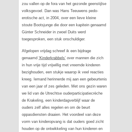
zou vallen op de fora van het gezonde geenstijlse
volksgevoel. Dan was Hans Teeuwens pedo-
erotische act, in 2004, over een lieve kleine
stoute Bootsjunge die door een kapitein genaamd
Günter Schneider in zwoel Duits werd
toegesproken, een stuk onschuldiger.
Afgelopen vrijdag schreef ik een bijdrage
genaamd
‘Kinderkrabbels’
over mannen die zich
in hun vrije tijd vrijwillig met vreemde kinderen
bezighouden, een stukje waarop ik veel reacties
kreeg. Iemand herinnerde mij aan een gebeurtenis
van een jaar of zes geleden. Met ons gezin waren
we lid van de Utrechtse ouderparticipatiecrèche
de Krakeling, een kinderdagverblijf waar de
ouders zelf alles regelen en om de beurt
oppasdiensten draaien. Het voordeel van deze
vorm van kinderopvang is dat ouders goed zicht
houden op de ontwikkeling van hun kinderen en