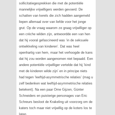
sollicitatiegesprekken die met de potentiële
mannelijke vrijwilligers werden gevoerd. De
schatten van kerels die zich hadden aangemeld
liepen allemaal over van liefde voor het jonge
grut. Op de vraag waarom ze graag vrijwilliger op
een crèche wilden zijn, antwoordde een van hen
dat hij vooral gefascineerd was ‘in de seksuele
ontwikkeling van kinderen’. Dat was heel
openhartig van hem, maar het verhoogde de kans
dat hij zou worden aangenomen niet bepaald. Een
andere potentiële vrijwilliger vertelde dat hij ‘kind
met de kinderen wilde zijn’ en in principe niets
had tegen ‘leeftijd-asymmetrische relaties’ (mag u
zelf bedenken wat leeftijd-asymmetrische relaties
betekent). Na een paar Ome Gijzen, Günter
Schneiders en puisterige personages van Eric
Schreurs besloot de Krakeling uit voorzorg om de
katers toch maar niet vrijwillig op de koters los te
laten.