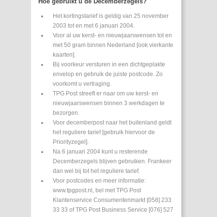
Hoe gebruikt u de Decemberzegels?
Het kortingstarief is geldig van 25 november
2003 tot en met 6 januari 2004.
Voor al uw kerst- en nieuwjaarswensen tot en
met 50 gram binnen Nederland [ook vierkante
kaarten].
Bij voorkeur versturen in een dichtgeplakte
envelop en gebruik de juiste postcode. Zo
voorkomt u vertraging.
TPG Post streeft er naar om uw kerst- en
nieuwjaarswensen binnen 3 werkdagen te
bezorgen.
Voor decemberpost naar het buitenland geldt
het reguliere tarief [gebruik hiervoor de
Priorityzegel].
Na 6 januari 2004 kunt u resterende
Decemberzegels blijven gebruiken. Frankeer
dan wel bij tot het reguliere tarief.
Voor postcodes en meer informatie:
www.tpgpost.nl, bel met TPG Post
Klantenservice Consumentenmarkt [058] 233
33 33 of TPG Post Business Service [076] 527