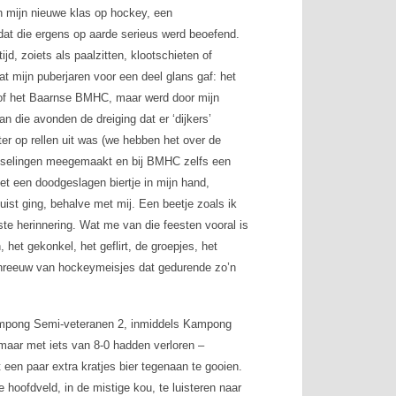
an mijn nieuwe klas op hockey, een
dat die ergens op aarde serieus werd beoefend.
d, zoiets als paalzitten, klootschieten of
 mijn puberjaren voor een deel glans gaf: het
of het Baarnse BMHC, maar werd door mijn
 die avonden de dreiging dat er ‘dijkers’
r op rellen uit was (we hebben het over de
utselingen meegemaakt en bij BMHC zelfs een
et een doodgeslagen biertje in mijn hand,
vuist ging, behalve met mij. Een beetje zoals ik
kste herinnering. Wat me van die feesten vooral is
 het gekonkel, het geflirt, de groepjes, het
schreeuw van hockeymeisjes dat gedurende zo’n
 Kampong Semi-veteranen 2, inmiddels Kampong
 maar met iets van 8-0 hadden verloren –
 een paar extra kratjes bier tegenaan te gooien.
 hoofdveld, in de mistige kou, te luisteren naar