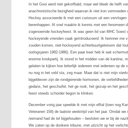
In het Gooi werd niet gekorfbald, maar wel bleek de helft v
anachronistische bezigheid waarvan ik niet kon vermoeden 
Hockey associeerde ik met een curiosum uit een vervlogen tij
berenhappen. Al snel maakte ik kennis met een fenomeen dat
zogenoemde hockeyfeest. Ik was geen lid van MHC Soest 
hockeyende vrienden vaak geïntroduceerd. Ik herinner me van
zouden komen, niet-hockeyend achterbuurtgeteisem dat loute
oorlogsjaren 1982-1986). Een paar keer heb ik wat scherm
enorme knokpartij. Ik stond in het midden van de kantine, m
gelaten te kijken hoe letterlijk iedereen met iedereen op de 
nu nog in het veld sta, zeg maar. Maar dat is niet mijn ster
bijgebleven zijn de rondgierende hormonen, de verliefdheden,
gedans, het geschuifel, het ge rook, het gezuip en het ge
feest steeds schorder begon te klinken.
December vorig jaar speelde ik met mijn elftal (toen nog
Veteranen 158) de laatste wedstrijd van het jaar. Omdat we
niemand had de tel bijgehouden – besloten we er bij de nazit
We zaten op de donkere tribune, met uitzicht op het verlichte