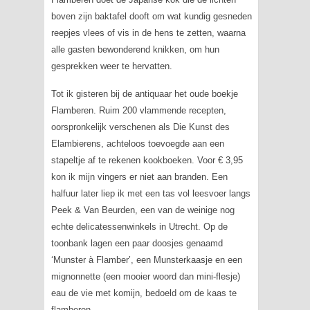
boven zijn baktafel dooft om wat kundig gesneden
reepjes vlees of vis in de hens te zetten, waarna
alle gasten bewonderend knikken, om hun
gesprekken weer te hervatten.
Tot ik gisteren bij de antiquaar het oude boekje
Flamberen. Ruim 200 vlammende recepten
,
oorspronkelijk verschenen als
Die Kunst des
Elambierens
, achteloos toevoegde aan een
stapeltje af te rekenen kookboeken. Voor € 3,95
kon ik mijn vingers er niet aan branden. Een
halfuur later liep ik met een tas vol leesvoer langs
Peek & Van Beurden, een van de weinige nog
echte delicatessenwinkels in Utrecht. Op de
toonbank lagen een paar doosjes genaamd
‘Munster à Flamber’, een Munsterkaasje en een
mignonnette (een mooier woord dan mini-flesje)
eau de vie met komijn, bedoeld om de kaas te
flamberen.