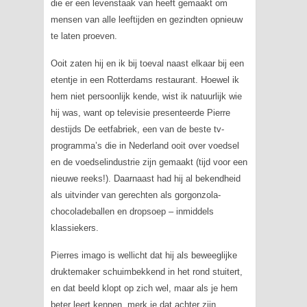
die er een levenstaak van heeft gemaakt om
mensen van alle leeftijden en gezindten opnieuw
te laten proeven.
Ooit zaten hij en ik bij toeval naast elkaar bij een
etentje in een Rotterdams restaurant. Hoewel ik
hem niet persoonlijk kende, wist ik natuurlijk wie
hij was, want op televisie presenteerde Pierre
destijds De eetfabriek, een van de beste tv-
programma’s die in Nederland ooit over voedsel
en de voedselindustrie zijn gemaakt (tijd voor een
nieuwe reeks!). Daarnaast had hij al bekendheid
als uitvinder van gerechten als gorgonzola-
chocoladeballen en dropsoep – inmiddels
klassiekers.
Pierres imago is wellicht dat hij als beweeglijke
druktemaker schuimbekkend in het rond stuitert,
en dat beeld klopt op zich wel, maar als je hem
beter leert kennen, merk je dat achter zijn