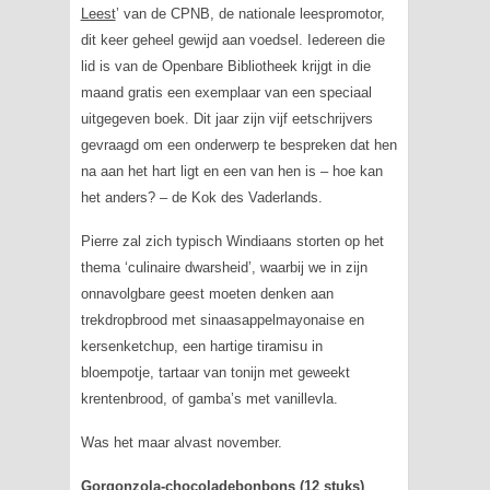
Leest
’ van de CPNB, de nationale leespromotor,
dit keer geheel gewijd aan voedsel. Iedereen die
lid is van de Openbare Bibliotheek krijgt in die
maand gratis een exemplaar van een speciaal
uitgegeven boek. Dit jaar zijn vijf eetschrijvers
gevraagd om een onderwerp te bespreken dat hen
na aan het hart ligt en een van hen is – hoe kan
het anders? – de Kok des Vaderlands.
Pierre zal zich typisch Windiaans storten op het
thema ‘culinaire dwarsheid’, waarbij we in zijn
onnavolgbare geest moeten denken aan
trekdropbrood met sinaasappelmayonaise en
kersenketchup, een hartige tiramisu in
bloempotje, tartaar van tonijn met geweekt
krentenbrood, of gamba’s met vanillevla.
Was het maar alvast november.
Gorgonzola-chocoladebonbons (12 stuks)