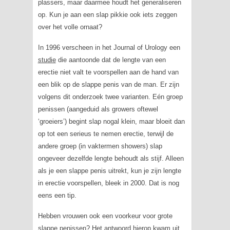
plassers, maar daarmee houdt het generaliseren
op. Kun je aan een slap pikkie ook iets zeggen
over het volle ornaat?
In 1996 verscheen in het
Journal of Urology
een
studie
die aantoonde dat de lengte van een
erectie niet valt te voorspellen aan de hand van
een blik op de slappe penis van de man. Er zijn
volgens dit onderzoek twee varianten. Eén groep
penissen (aangeduid als growers oftewel
‘groeiers’) begint slap nogal klein, maar bloeit dan
op tot een serieus te nemen erectie, terwijl de
andere groep (in vaktermen showers) slap
ongeveer dezelfde lengte behoudt als stijf. Alleen
als je een slappe penis uitrekt, kun je zijn lengte
in erectie voorspellen, bleek in 2000. Dat is nog
eens een tip.
Hebben vrouwen ook een voorkeur voor grote
slappe penissen? Het antwoord hierop kwam uit