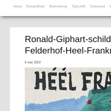
Home
Roman/Boek
Bloemlezing
Tijdschrift
Voorwoord
V
Ronald-Giphart-schilde
Felderhof-Heel-Frankr
6 mei 2024