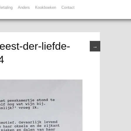
ertaling
Anders
Kookboeken
Contact
est-der-liefde-
→
4