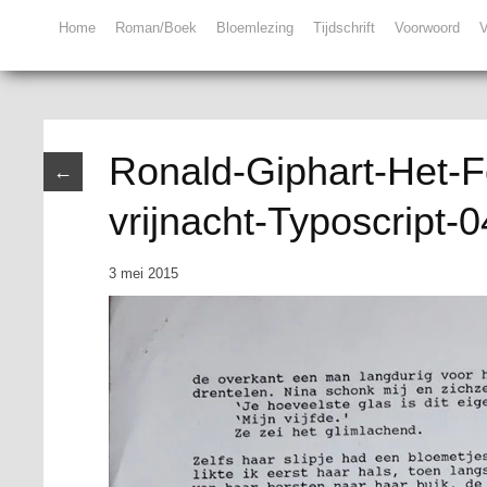
Home
Roman/Boek
Bloemlezing
Tijdschrift
Voorwoord
V
Ronald-Giphart-Het-Fe
←
vrijnacht-Typoscript-0
3 mei 2015